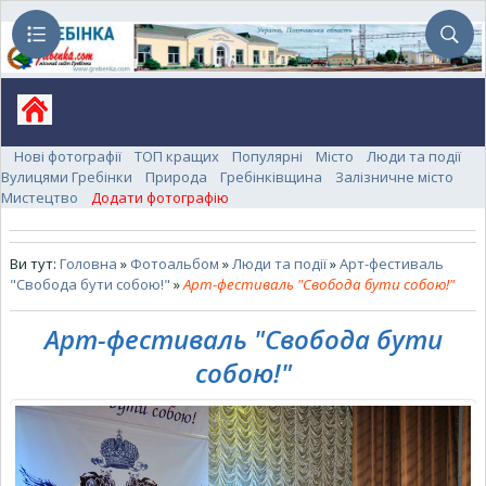
Нові фотографії
ТОП кращих
Популярні
Місто
Люди та події
Вулицями Гребінки
Природа
Гребінківщина
Залізничне місто
Мистецтво
Додати фотографію
Ви тут:
Головна
»
Фотоальбом
»
Люди та події
»
Арт-фестиваль
"Свобода бути собою!"
»
Арт-фестиваль "Свобода бути собою!"
Арт-фестиваль "Свобода бути
собою!"