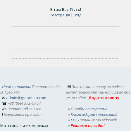
Вітаю Вас
,
Гість
!
Реєстрація
|
Вхід
Наші контакти
: Полтавська обл.
💾
Знаєте про новину чи подію в
м. Гребінка
місті? Повідомте і ми напишемо про
✉
admin@grebenka.com
це на сайті
Додати новину
☎
+38 (066) 372-49-57
✍
Зворотний
зв'язок
»
Онлайн-опитування
!
Інформація
про сайт
»
Книга відгуків і пропозицій
»
FAQ
Питання та відповіді
Ми в соціальних мережах
»
Реклама на сайті