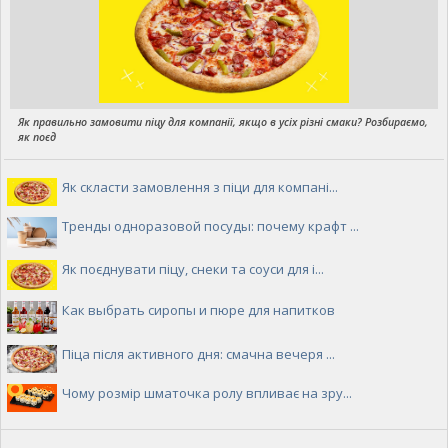
Як правильно замовити піцу для компанії, якщо в усіх різні смаки? Розбираємо,
як поєд
Як скласти замовлення з піци для компані...
Тренды одноразовой посуды: почему крафт ...
Як поєднувати піцу, снеки та соуси для і...
Как выбрать сиропы и пюре для напитков
Піца після активного дня: смачна вечеря ...
Чому розмір шматочка ролу впливає на зру...