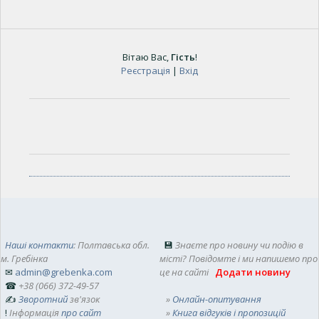
Вітаю Вас
,
Гість
!
Реєстрація
|
Вхід
Наші контакти
: Полтавська обл.
💾
Знаєте про новину чи подію в
м. Гребінка
місті? Повідомте і ми напишемо про
✉
admin@grebenka.com
це на сайті
Додати новину
☎
+38 (066) 372-49-57
✍
Зворотний
зв'язок
»
Онлайн-опитування
!
Інформація
про сайт
»
Книга відгуків і пропозицій