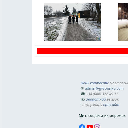
Наші контакти
: Полтавськ
✉
admin@grebenka.com
☎
+38 (066) 372-49-57
✍
Зворотний
зв'язок
!
Інформація
про сайт
Ми в соціальних мережах