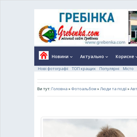
Новини
Актуально
Корисне
keyboard_arrow_down
keyboard_arrow_down
keyboard_a
Нові фотографії
ТОП кращих
Популярні
Місто
Ви тут:
Головна
»
Фотоальбом
»
Люди та події
»
Авт