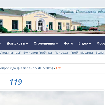
Довідкова
Оголошення
Фото
Відео
Фор
rrow_down
keyboard_arrow_down
keyboard_arrow_down
keyboard_arrow_down
Люди та події
Вулицями Гребінки
Природа
Гребінківщина
Заліз
опробіг до Дня перемоги (8.05.2015)
»
119
119