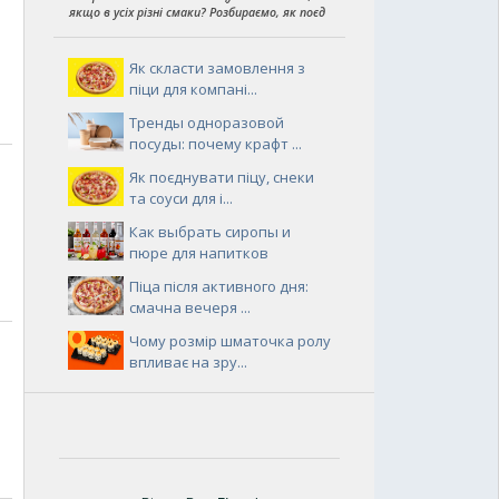
якщо в усіх різні смаки? Розбираємо, як поєд
Як скласти замовлення з
піци для компані...
Тренды одноразовой
посуды: почему крафт ...
Як поєднувати піцу, снеки
та соуси для і...
Как выбрать сиропы и
пюре для напитков
Піца після активного дня:
смачна вечеря ...
Чому розмір шматочка ролу
впливає на зру...