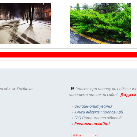
а обл. м. Гребінка
💾
Знаєте про новину чи подію в мі
напишемо про це на сайті
Додати
»
Онлайн-опитування
»
Книга відгуків і пропозицій
»
FAQ
Питання та відповіді
»
Реклама на сайті
HIT.UA
6