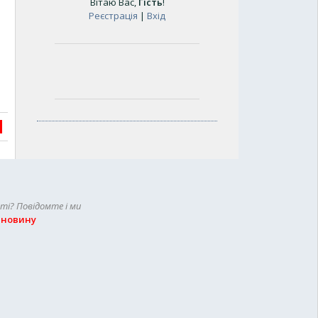
Вітаю Вас
,
Гість
!
Реєстрація
|
Вхід
сті? Повідомте і ми
 новину