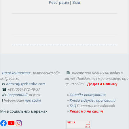
Реєстрація
|
Вхід
Наші контакти
: Полтавська обл.
💾
Знаєте про новину чи подію в
м. Гребінка
місті? Повідомте і ми напишемо про
✉
admin@grebenka.com
це на сайті
Додати новину
☎
+38 (066) 372-49-57
✍
Зворотний
зв'язок
»
Онлайн-опитування
!
Інформація
про сайт
»
Книга відгуків і пропозицій
»
FAQ
Питання та відповіді
Ми в соціальних мережах
»
Реклама на сайті
HIT.UA
12
808
1813