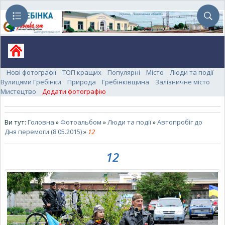
Нові фотографії
ТОП кращих
Популярні
Місто
Люди та події
Вулицями Гребінки
Природа
Гребінківщина
Залізничне місто
Мистецтво
Додати фотографію
Ви тут:
Головна
»
Фотоальбом
»
Люди та події
»
Автопробіг до
Дня перемоги (8.05.2015)
»
12
12