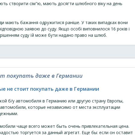
ають створити сім"ю, мають досягти шлюбного віку на день
юди мають бажання одружитися раніше. У таких випадках вони
відповідною заявою до суду. Якщо особі виповнилося 16 років і
а рішенням суду їй може бути надано право на шлюб.
ит покупать даже в Германии
ые не стоит покупать даже в Германии
кой б/у автомобиля в Германию или другую страну Европы,
 автомобили, которые независимо от места эксплуатации
дежными.
омобили чаще всего может быть очень привлекательная цена.
радостью торгуется за данный агрегат. Еще бы: если он оставит