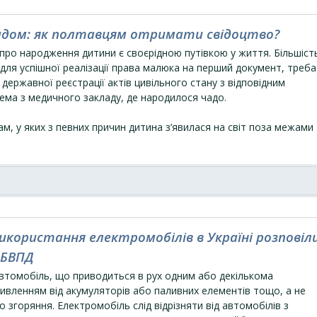
адом: як полтавцям отримати свідоцтво?
про народження дитини є своєрідною путівкою у життя. Більшіст
для успішної реалізації права малюка на перший документ, треба
 державної реєстрації актів цивільного стану з відповідним
ема з медичного закладу, де народилося чадо.
, у яких з певних причин дитина з’явилася на світ поза межами
користання електромобілів в Україні розповіл
 БВПД
автомобіль, що приводиться в рух одним або декількома
ивленням від акумуляторів або паливних елементів тощо, а не
 згоряння. Електромобіль слід відрізняти від автомобілів з