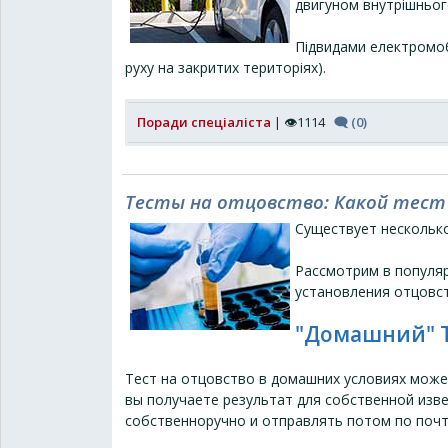
двигуном внутрішнього
Підвидами електромоб
руху на закритих територіях).
Поради спеціаліста
| 👁1114
🗨 (0)
Тесты на отцовство: Какой тест
Существует нескольк
Рассмотрим в популя
установления отцовст
"Домашний" Т
Тест на отцовство в домашних условиях может
вы получаете результат для собственной изв
собственноручно и отправлять потом по почт