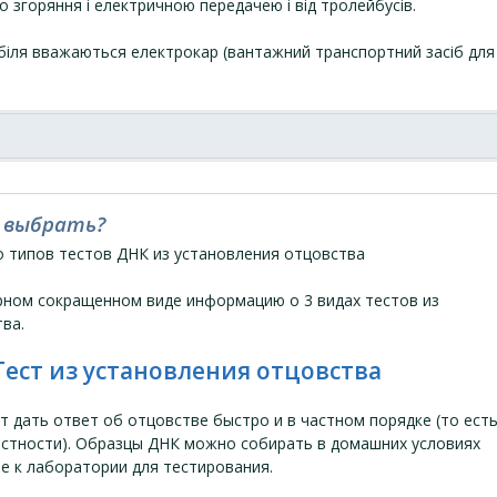
 згоряння і електричною передачею і від тролейбусів.
іля вважаються електрокар (вантажний транспортний засіб для
 выбрать?
о типов тестов ДНК из установления отцовства
рном сокращенном виде информацию о 3 видах тестов из
ва.
ест из установления отцовства
 дать ответ об отцовстве быстро и в частном порядке (то есть
естности). Образцы ДНК можно собирать в домашних условиях
е к лаборатории для тестирования.