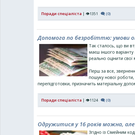
Поради спеціаліста
| 👁1351
🗨 (0)
Допомога по безробіттю: умови 
Так сталось, що ви вт
маєш іншого варіанту
реально оцінити свої м
Перш за все, зверненн
пошуку нової роботи, 
перепідготовки, призначить матеріальну допо
Поради спеціаліста
| 👁1124
🗨 (0)
Одружитися у 16 років можна, але
Згідно із Сімейним к