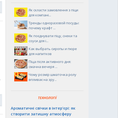
Як скласти замовлення з піци
для компані...
Тренды одноразовой посуды:
почему крафт ...
Як поєднувати піцу, снеки та
соуси для і...
Как выбрать сиропы и пюре
для напитков
Піца після активного дня:
смачна вечеря ...
Чому розмір шматочка ролу
впливає на зру...
у
ТЕХНОЛОГІЇ
Ароматичні свічки в інтер’єрі: як
створити затишну атмосферу