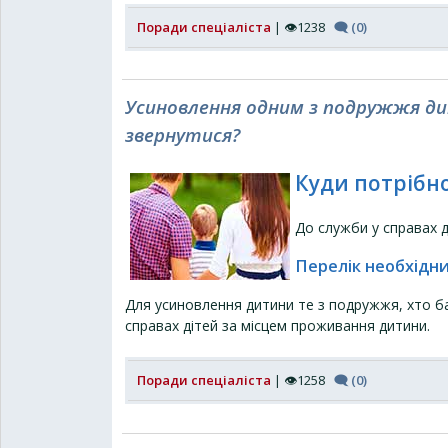
Поради спеціаліста
| 👁1238
🗨 (0)
Усиновлення одним з подружжя ди
звернутися?
Куди потрібн
До служби у справах д
Перелік необхідн
Для усиновлення дитини те з подружжя, хто ба
справах дітей за місцем проживання дитини.
Поради спеціаліста
| 👁1258
🗨 (0)