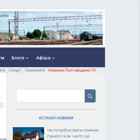
ум
Блоги
Афіша
keyboard_arrow_down
keyboard_arrow_down
в'я
Спорт
Технології
Новини Полтавщини TV
ОСТАННІ НОВИНИ
Чи потрібно мити сонячні
панелі та як часто це
еред