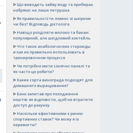
ᐉ
Що виводить зайву воду та прибирає
набряки: не лише петрушка
ᐉ
Як правильно їсти лимон: зі шкіркою
ь
чи без? Відповідь дієтолога
ᐉ
Навіщо розділяти молоко та банан:
популярний, але шкідливий коктейль
ᐉ
Что такое анаболические стероиды
и как их правильно использовать в
тренировочном процессе
ᐉ
Чи потрібно мити сонячні панелі та
як часто це робити?
ᐉ
Какие сорта винограда подходят для
домашнего выращивания?
ᐉ
Банк запитав про походження
и
коштів: як відповісти, щоб не втратити
доступ до рахунку
ᐉ
Наскільки ефективними є ринки
спортивних ставок? Чи можу я їх
перемогти?