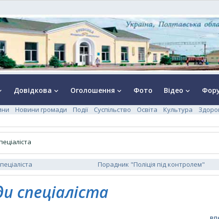
Довідкова
Оголошення
Фото
Відео
Фор
rrow_down
keyboard_arrow_down
keyboard_arrow_down
keyboard_arrow_down
ини
Новини громади
Події
Суспільство
Освіта
Культура
Здоро
пеціаліста
пеціаліста
Порадник "Поліція під контролем"
и спеціаліста
вп