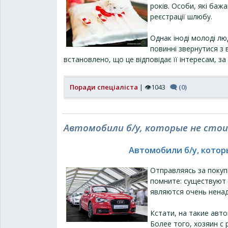
років. Особи, які баж
реєстрації шлюбу.
Однак іноді молоді л
повинні звернутися з 
встановлено, що це відповідає її інтересам, з
Поради спеціаліста
| 👁1043
🗨 (0)
Автомобили б/у, которые не сто
Автомобили б/у, котор
Отправляясь за покуп
помните: существуют
являются очень нена
Кстати, на такие авт
Более того, хозяин с 