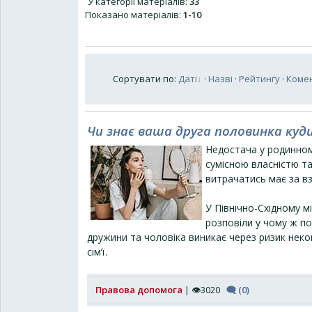
У категорії матеріалів
:
33
Показано матеріалів
:
1-10
Сортувати по
:
Даті
·
Назві
·
Рейтингу
·
Коме
Чи знає ваша друга половинка куд
Недостача у родинном
сумісною власністю т
витрачатись має за в
У Північно-Східному м
розповіли у чому ж по
дружини та чоловіка виникає через ризик нек
сім’ї.
Правова допомога
| 👁3020
🗨 (0)