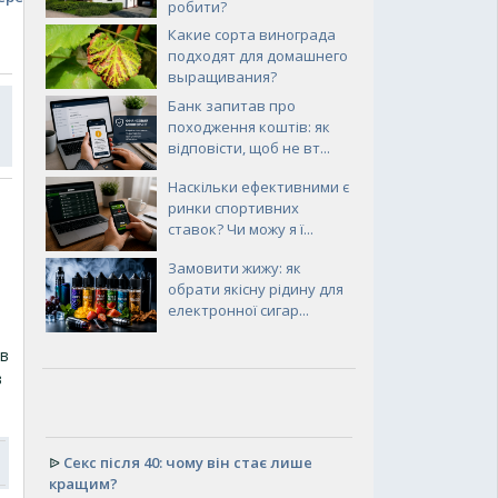
робити?
Какие сорта винограда
подходят для домашнего
выращивания?
Банк запитав про
походження коштів: як
відповісти, щоб не вт...
Наскільки ефективними є
ринки спортивних
ставок? Чи можу я ї...
Замовити жижу: як
обрати якісну рідину для
електронної сигар...
ів
в
ᐉ
Секс після 40: чому він стає лише
кращим?