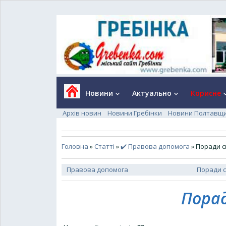
Новини
Актуально
Корисне
keyboard_arrow_down
keyboard_arrow_down
keyboard_a
Архів новин
Новини Гребінки
Новини Полтавщ
Головна
»
Статті
»
✔️ Правова допомога
» Поради с
Правова допомога
Поради с
Порад