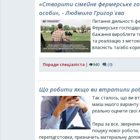
«Створити сімейне фермерське г
особи», - Людмила Григор`єва
Питання діяльності ф
Фермерське господарс
бажання виробляти то
та реалізацію з метою
власність та/або кори
Поради спеціаліста
| 👁940
🗨 (0)
Що робити якщо ви втратили ро
Так сталось, що ви вт
маєш іншого варіанту
реально оцінити свої м
Перш за все, зверненн
пошуку нової роботи, 
перепідготовки, призначить матеріальну допо