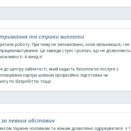
отримання та строки виплати
ратили роботу. При чому не заплановано, коли звільняєшся, і не
 працевлаштування. Це завжди стрес і розпач, що не дозволяють
ожливості. А вихід є!
я до центру зайнятості, який надасть безоплатні послуги з
плануванні кар’єри шляхом професійної підготовки чи
могу по безробіттю тощо.
 за певних обставин
одексом України чоловікам та жінкам дозволено одружуватися з 1