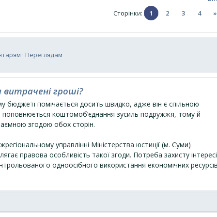
Сторінки
:
1
2
3
4
»
нтарям
·
Переглядам
и витрачені гроші?
у бюджеті помічається досить швидко, адже він є спільною
а поповнюється коштомоб’єднання зусиль подружжя, тому й
заємною згодою обох сторін.
іжрегіональному управлінні Міністерства юстиції (м. Суми)
лягає правова особливість такої згоди. Потреба захисту інтерес
онтрольованого одноосібного використання економічних ресурсі