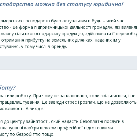
осподарство можна без статусу юридичної
ермерських господарств було актуальним в будь – який час.
тво - це форма підприємницької діяльності громадян, які виявил
варну сільськогосподарську продукцію, здійснювати її переробк
 отримання прибутку на земельних ділянках, наданих їм у
стування, у тому числі в оренду.
боту?
ратили роботу. При чому не заплановано, коли звільняєшся, і не
 працевлаштування. Це завжди стрес і розпач, що не дозволяють
ожливості. А вихід є !
я до центру зайнятості, який надасть безоплатні послуги з
плануванні кар’єри шляхом професійної підготовки чи
могу по безробіттю тощо.