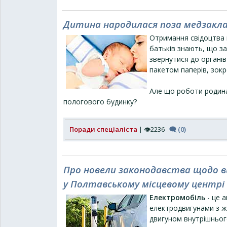
Дитина народилася поза медзакл
Отримання свідоцтва 
батьків знають, що за
звернутися до органів
пакетом паперів, зокр
Але що роботи родинам
пологового будинку?
Поради спеціаліста
| 👁2236
🗨 (0)
Про новели законодавства щодо ви
у Полтавському місцевому центрі
Електромобіль
- це 
електродвигунами з ж
двигуном внутрішнього