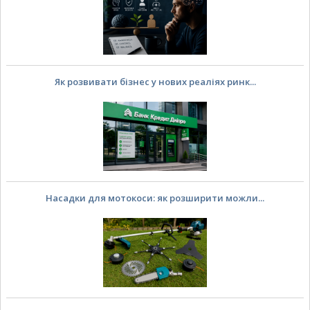
Як розвивати бізнес у нових реаліях ринк...
Насадки для мотокоси: як розширити можли...