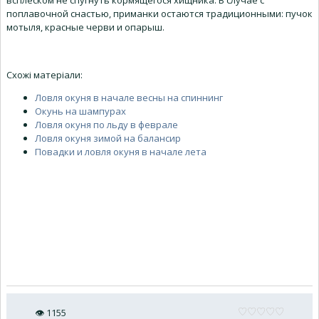
всплеском не спугнуть кормящегося хищника. В случае с
поплавочной снастью, приманки остаются традиционными: пучок
мотыля, красные черви и опарыш.
Схожі матеріали:
Ловля окуня в начале весны на спиннинг
Окунь на шампурах
Ловля окуня по льду в феврале
Ловля окуня зимой на балансир
Повадки и ловля окуня в начале лета
👁
1155