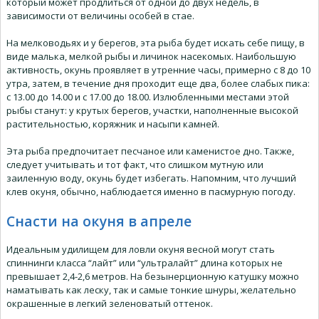
который может продлиться от одной до двух недель, в
зависимости от величины особей в стае.
На мелководьях и у берегов, эта рыба будет искать себе пищу, в
виде малька, мелкой рыбы и личинок насекомых. Наибольшую
активность, окунь проявляет в утренние часы, примерно с 8 до 10
утра, затем, в течение дня проходит еще два, более слабых пика:
с 13.00 до 14.00 и с 17.00 до 18.00. Излюбленными местами этой
рыбы станут: у крутых берегов, участки, наполненные высокой
растительностью, коряжник и насыпи камней.
Эта рыба предпочитает песчаное или каменистое дно. Также,
следует учитывать и тот факт, что слишком мутную или
заиленную воду, окунь будет избегать. Напомним, что лучший
клев окуня, обычно, наблюдается именно в пасмурную погоду.
Снасти на окуня в апреле
Идеальным удилищем для ловли окуня весной могут стать
спиннинги класса “лайт” или “ультралайт” длина которых не
превышает 2,4-2,6 метров. На безынерционную катушку можно
наматывать как леску, так и самые тонкие шнуры, желательно
окрашенные в легкий зеленоватый оттенок.