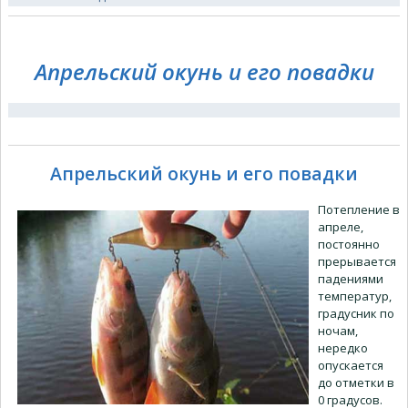
Апрельский окунь и его повадки
Апрельский окунь и его повадки
Потепление в
апреле,
постоянно
прерывается
падениями
температур,
градусник по
ночам,
нередко
опускается
до отметки в
0 градусов.