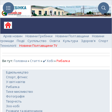
Архів новин
Новини Гребінки
Новини Полтавщини
Новини
громади
Події
Суспільство
Освіта
Культура
Здоров'я
Спорт
Технології
Новини Полтавщини TV
Ви тут:
Головна
»
Статті
»
✔️ Хобі
»
Рибалка
Бджільництво
Спорт, фітнес
У світі квітів
Рибалка
Тихе мисливство
Фотографія
Творчість
Зоо-хобі
Розваги та відпочинок