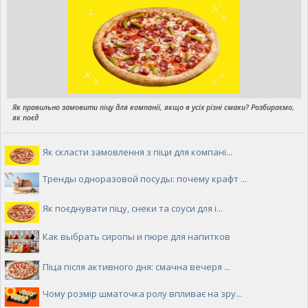
Як правильно замовити піцу для компанії, якщо в усіх різні смаки? Розбираємо,
як поєд
Як скласти замовлення з піци для компані...
Тренды одноразовой посуды: почему крафт ...
Як поєднувати піцу, снеки та соуси для і...
Как выбрать сиропы и пюре для напитков
Піца після активного дня: смачна вечеря ...
Чому розмір шматочка ролу впливає на зру...