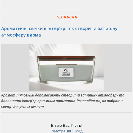
ТЕХНОЛОГІЇ
Ароматичні свічки в інтер’єрі: як створити затишну
атмосферу вдома
Ароматичні свічки допомагають створити затишну атмосферу та
доповнити інтер’єр приємним ароматом. Розповідаємо, як вибрати
свічку для різних кімнат
Вітаю Вас
,
Гість
!
Реєстрація
|
Вхід