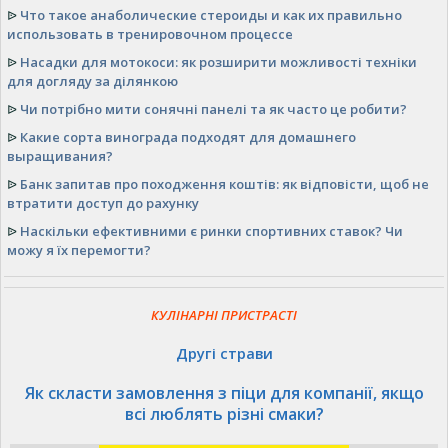
ᐉ
Что такое анаболические стероиды и как их правильно
использовать в тренировочном процессе
ᐉ
Насадки для мотокоси: як розширити можливості техніки
для догляду за ділянкою
ᐉ
Чи потрібно мити сонячні панелі та як часто це робити?
ᐉ
Какие сорта винограда подходят для домашнего
выращивания?
ᐉ
Банк запитав про походження коштів: як відповісти, щоб не
втратити доступ до рахунку
ᐉ
Наскільки ефективними є ринки спортивних ставок? Чи
можу я їх перемогти?
КУЛІНАРНІ ПРИСТРАСТІ
Другі страви
Як скласти замовлення з піци для компанії, якщо
всі люблять різні смаки?