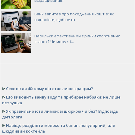
выращивания?
Банк запитав про походження коштів: як
відповісти, щоб не вт...
Наскільки ефективними є ринки спортивних
ставок? Чи можу я ї...
ᐉ
Секс після 40: чому він стає лише кращим?
ᐉ
Що виводить зайву воду та прибирає набряки: не лише
петрушка
ᐉ
Як правильно їсти лимон: зі шкіркою чи без? Відповідь
дієтолога
ᐉ
Навіщо розділяти молоко та банан: популярний, але
шкідливий коктейль