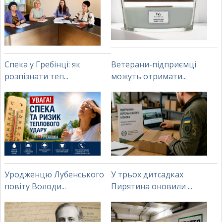
Спека у Гребінці: як
Ветерани-підприємці
розпізнати теп...
можуть отримати...
Уродженцю Лубенського
У трьох дитсадках
повіту Володи...
Пирятина оновили ...