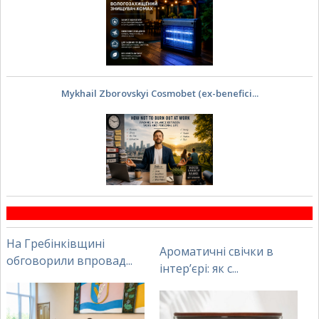
Mykhail Zborovskyi Cosmobet (ex-benefici...
На Гребінківщині
Ароматичні свічки в
обговорили впровад...
інтер’єрі: як с...