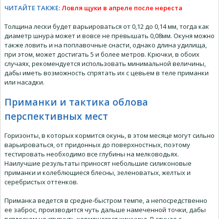
ЧИТАЙТЕ ТАКЖЕ:
Ловля щуки в апреле после нереста
Толщина лески будет варьироваться от 0,12 до 0,14 мм, тогда как
диаметр шнура может и вовсе не превышать 0,08мм. Окуня можно
также ловить и на поплавочные снасти, однако длина удилища,
при этом, может достигать 5 и более метров. Крючки, в обоих
случаях, рекомендуется использовать минимальной величины,
дабы иметь возможность спрятать их с цевьем в теле приманки
или насадки.
Приманки и тактика облова
перспективных мест
Горизонты, в которых кормится окунь, в этом месяце могут сильно
варьироваться, от придонных до поверхностных, поэтому
тестировать необходимо все глубины на мелководьях.
Наилучшие результаты приносят небольшие силиконовые
приманки и колеблющиеся блесны, зеленоватых, желтых и
серебристых оттенков.
Приманка ведется в средне-быстром темпе, а непосредственно
ее заброс, производится чуть дальше намеченной точки, дабы