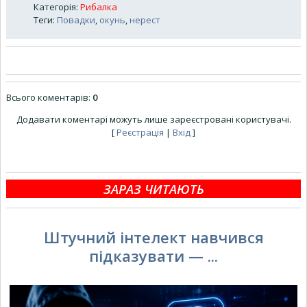
Категорія
:
Рибалка
Теги
:
Повадки
,
окунь
,
нерест
Всього коментарів
:
0
Додавати коментарі можуть лише зареєстровані користувачі.
[
Реєстрація
|
Вхід
]
ЗАРАЗ ЧИТАЮТЬ
Штучний інтелект навчився
підказувати — ...