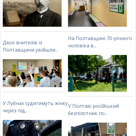
На Полтавщині 70-річного
Двоє вчителів із
чоловіка в...
Полтавщини увійшли...
У Лубнах судитимуть жінку
У Полтаві російський
через під...
безпілотник по...