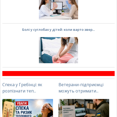
Болі у суглобах у дітей: коли варто звер...
Спека у Гребінці: як
Ветерани-підприємці
розпізнати теп...
можуть отримати...