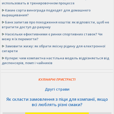
использовать в тренировочном процессе
ᐉ
Какие сорта винограда подходят для домашнего
выращивания?
ᐉ
Банк запитав про походження коштів: як відповісти, щоб не
втратити доступ до рахунку
ᐉ
Наскільки ефективними є ринки спортивних ставок? Чи
можу я їх перемогти?
ᐉ
Замовити жижу: як обрати якісну рідину для електронної
сигарети
ᐉ
Кулери: чим компактна настільна модель відрізняється від
диспенсерів, помп і чайників
КУЛІНАРНІ ПРИСТРАСТІ
Другі страви
Як скласти замовлення з піци для компанії, якщо
всі люблять різні смаки?