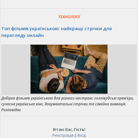
ТЕХНОЛОГІЇ
Топ фільмів українською: найкращі стрічки для
перегляду онлайн
Добірка фільмів українською для різного настрою: голлівудські прем’єри,
сучасне українське кіно, документальні стрічки та сімейна анімація.
Розповідає
Вітаю Вас
,
Гість
!
Реєстрація
|
Вхід