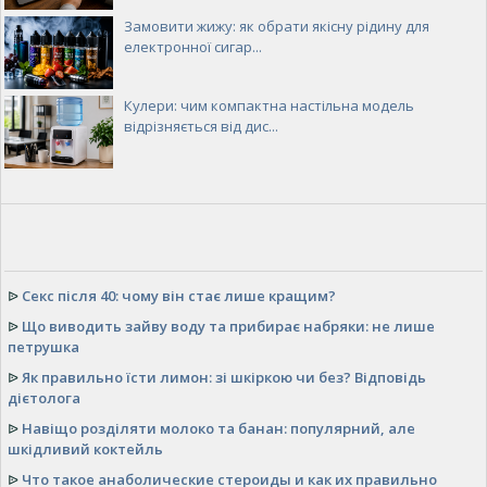
Замовити жижу: як обрати якісну рідину для
електронної сигар...
Кулери: чим компактна настільна модель
відрізняється від дис...
ᐉ
Секс після 40: чому він стає лише кращим?
ᐉ
Що виводить зайву воду та прибирає набряки: не лише
петрушка
ᐉ
Як правильно їсти лимон: зі шкіркою чи без? Відповідь
дієтолога
ᐉ
Навіщо розділяти молоко та банан: популярний, але
шкідливий коктейль
ᐉ
Что такое анаболические стероиды и как их правильно