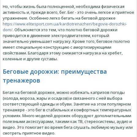
Но, чтобы жизнь была полноценной, необходима физическая
активность и, прежде всего, бег. Бег - это очень легкое и приятное
упражнение. Особенно легко бегать на беговой дорожке
https://www.elitesport.com.ua/kardiotrenazheri/begovie-dorozhki-
dom/
. Объясняется это тем, что полотно беговой дорожки
приводится в движение электродвигателем, который
значительно уменьшает нагрузку. Кроме того, беговое полотно
имеет специальную конструкцию с амортизирующими
свойствами. Благодаря этому снижается нагрузка на хребет,
коленные и другие суставы.
Беговые дорожки: преимущества
тренажеров
Бегая на беговой дорожке, можно избежать капризов погоды
(холода, мороза, жары и осадков) и связанного с ней выбора
соответствующей одежды и обуви. Занятие на этом популярном
тренажере - это бег в стабильных и комфортных температурных
условиях. Много моделей дорожек оборудуют дополнительными
полезными аксессуарами, такими как ТВ, стереосистемы, аудио и
видео. Это помогает во время бега слушать любимую музыку или
смотреть приятное видео.