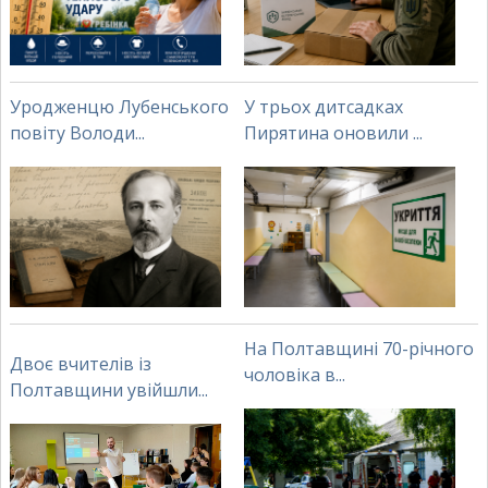
Уродженцю Лубенського
У трьох дитсадках
повіту Володи...
Пирятина оновили ...
На Полтавщині 70-річного
Двоє вчителів із
чоловіка в...
Полтавщини увійшли...