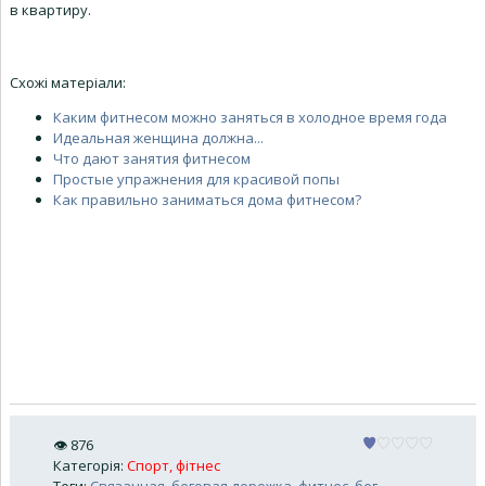
в квартиру.
Схожі матеріали:
Каким фитнесом можно заняться в холодное время года
Идеальная женщина должна...
Что дают занятия фитнесом
Простые упражнения для красивой попы
Как правильно заниматься дома фитнесом?
👁
876
Категорія
:
Спорт, фітнес
Теги
:
Связанная
,
беговая дорожка
,
фитнес
,
бег