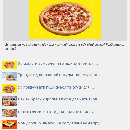
Як правильно замовити піцу для компанії, якщо в усіх різні смаки? Розбираємо,
як поєд
Як скласти замовлення з піци для компані...
Тренды одноразовой посуды: почему крафт ...
Як поєднувати піцу, снеки та соуси для і...
Как выбрать сиропы и пюре для напитков
Піца після активного дня: смачна вечеря ...
Чому розмір шматочка ролу впливає на зру...