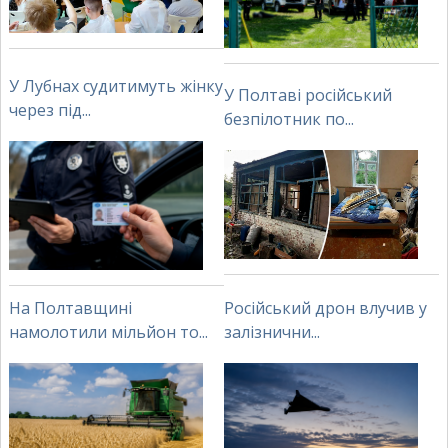
У Лубнах судитимуть жінку
У Полтаві російський
через під...
безпілотник по...
На Полтавщині
Російський дрон влучив у
намолотили мільйон то...
залізнични...