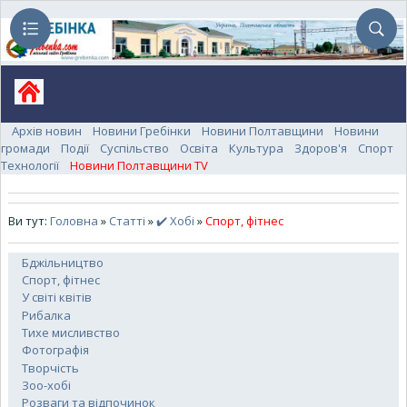
Архів новин
Новини Гребінки
Новини Полтавщини
Новини
громади
Події
Суспільство
Освіта
Культура
Здоров'я
Спорт
Технології
Новини Полтавщини TV
Ви тут:
Головна
»
Статті
»
✔️ Хобі
»
Спорт, фітнес
Бджільництво
Спорт, фітнес
У світі квітів
Рибалка
Тихе мисливство
Фотографія
Творчість
Зоо-хобі
Розваги та відпочинок