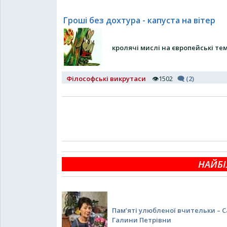
Гроші без дохтура - капуста на вітер
кролячі мислі на європейські те
Філософські викрутаси
👁1502
🗨 (2)
НАЙБІ
Пам’яті улюбленої вчительки – 
Галини Петрівни