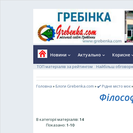
Новини
Актуально
Корисне
keyboard_arrow_down
keyboard_arrow_down
keyboard_a
ТОП матеріалів за рейтингом
Найбільш обговор
Головна
»
Блоги Grebenka.com
»
✔️ Рідне місто моє
»
Філосо
В категорії матеріалів
:
14
Показано
:
1-10