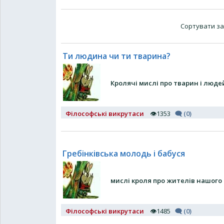
Сортувати за
Ти людина чи ти тварина?
Кролячі мислі про тварин і люде
Філософські викрутаси
👁1353
🗨 (0)
Гребінківська молодь і бабуся
мислі кроля про жителів нашого
Філософські викрутаси
👁1485
🗨 (0)