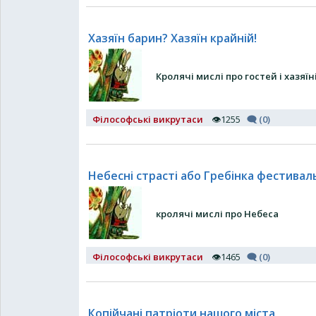
Хазяїн барин? Хазяїн крайній!
Кролячі мислі про гостей і хазяїн
Філософські викрутаси
👁1255
🗨 (0)
Небесні страсті або Гребінка фестивал
кролячі мислі про Небеса
Філософські викрутаси
👁1465
🗨 (0)
Копійчані патріоти нашого міста