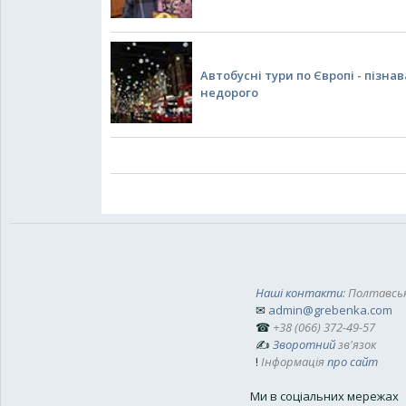
Автобусні тури по Європі - пізна
недорого
Наші контакти
: Полтавськ
✉
admin@grebenka.com
☎
+38 (066) 372-49-57
✍
Зворотний
зв'язок
!
Інформація
про сайт
Ми в соціальних мережах