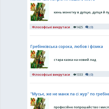
кинь монетку в дупцю, дупця й п
Філософські викрутаси
👁1425
🗨 (0)
Гребінківська сорока, любов і фізика
стара казка на новий лад
Філософські викрутаси
👁1333
🗨 (0)
"Мусьє, же не манж па сі жур" по гребін
професійне попрошайство і мисл