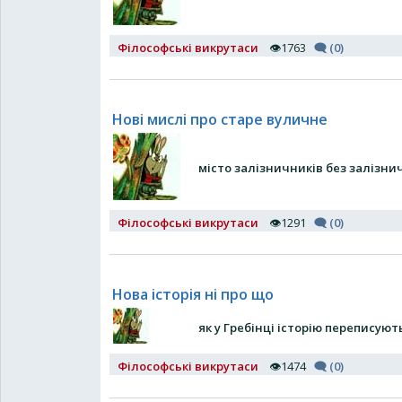
Філософські викрутаси
👁1763
🗨 (0)
Нові мислі про старе вуличне
місто залізничників без залізни
Філософські викрутаси
👁1291
🗨 (0)
Нова історія ні про що
як у Гребінці історію переписуют
Філософські викрутаси
👁1474
🗨 (0)