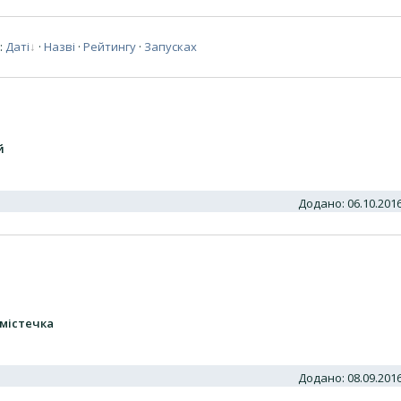
:
Даті
·
Назві
·
Рейтингу
·
Запусках
й
Додано: 06.10.20
 містечка
Додано: 08.09.20