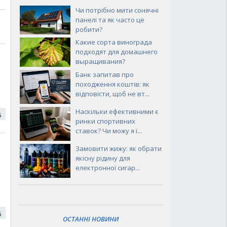
Чи потрібно мити сонячні
панелі та як часто це
робити?
Какие сорта винограда
подходят для домашнего
выращивания?
Банк запитав про
походження коштів: як
відповісти, щоб не вт...
Наскільки ефективними є
16
ринки спортивних
ставок? Чи можу я ї...
Замовити жижу: як обрати
якісну рідину для
електронної сигар...
16
ОСТАННІ НОВИНИ