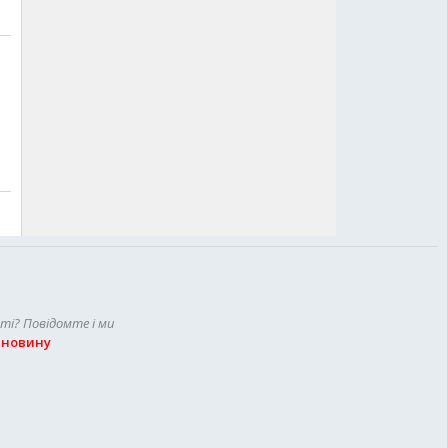
сті? Повідомте і ми
 новину