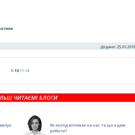
матики
Додано: 25.01.20
1-10
11-14
ЛЬШ ЧИТАЄМІ БЛОГИ
Савлук
Як холод впливає на нас та що з цим
робити?