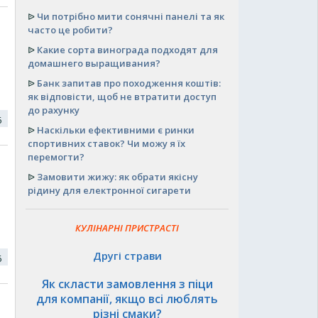
ᐉ
Чи потрібно мити сонячні панелі та як
часто це робити?
ᐉ
Какие сорта винограда подходят для
домашнего выращивания?
ᐉ
Банк запитав про походження коштів:
як відповісти, щоб не втратити доступ
до рахунку
16
ᐉ
Наскільки ефективними є ринки
спортивних ставок? Чи можу я їх
перемогти?
ᐉ
Замовити жижу: як обрати якісну
рідину для електронної сигарети
КУЛІНАРНІ ПРИСТРАСТІ
Другі страви
16
Як скласти замовлення з піци
для компанії, якщо всі люблять
різні смаки?