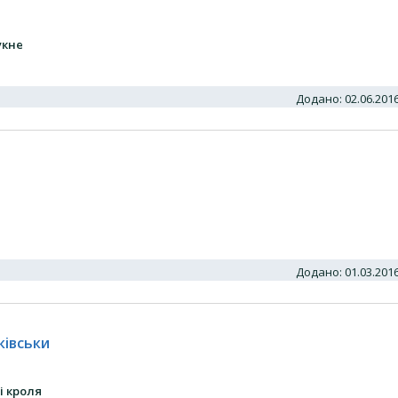
укне
Додано: 02.06.20
Додано: 01.03.20
ківськи
і кроля