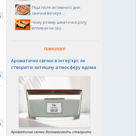
Піца після активного дня:
смачна вечеря ...
16
Чому розмір шматочка ролу
впливає на зру...
ТЕХНОЛОГІЇ
Ароматичні свічки в інтер’єрі: як
створити затишну атмосферу вдома
16
16
Ароматичні свічки допомагають створити