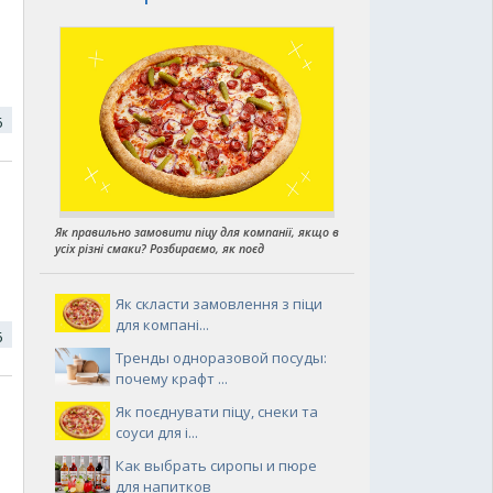
16
Як правильно замовити піцу для компанії, якщо в
усіх різні смаки? Розбираємо, як поєд
Як скласти замовлення з піци
для компані...
16
Тренды одноразовой посуды:
почему крафт ...
Як поєднувати піцу, снеки та
соуси для і...
Как выбрать сиропы и пюре
для напитков