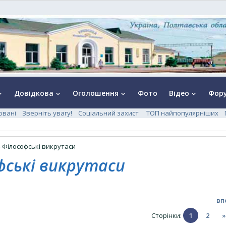
Довідкова
Оголошення
Фото
Відео
Фор
rrow_down
keyboard_arrow_down
keyboard_arrow_down
keyboard_arrow_down
ювані
Зверніть увагу!
Соціальний захист
ТОП найпопулярніших
 Філософські викрутаси
фські викрутаси
вп
Сторінки
:
1
2
»