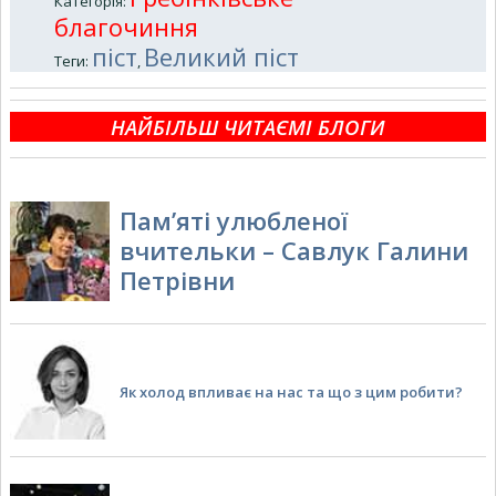
Категорія
:
благочиння
піст
Великий піст
Теги
:
,
НАЙБІЛЬШ ЧИТАЄМІ БЛОГИ
Пам’яті улюбленої
вчительки – Савлук Галини
Петрівни
Як холод впливає на нас та що з цим робити?