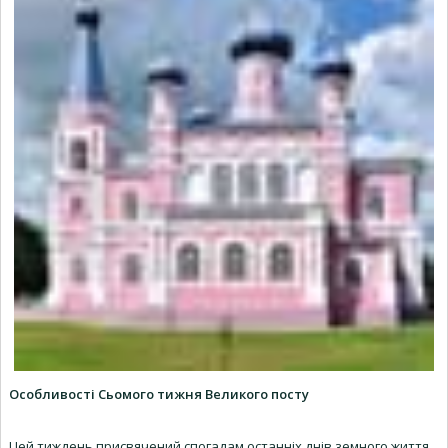
Особливості Сьомого тижня Великого посту
Цей тиждень присвячений спогадам останніх днів земного життя