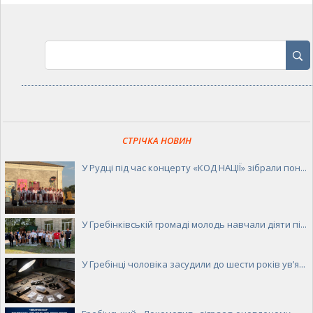
СТРІЧКА НОВИН
У Рудці під час концерту «КОД НАЦІЇ» зібрали пон...
У Гребінківській громаді молодь навчали діяти пі...
У Гребінці чоловіка засудили до шести років ув’я...