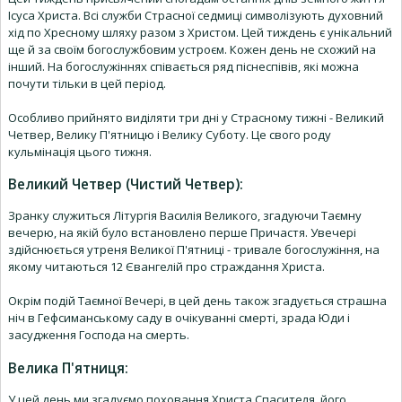
Ісуса Христа. Всі служби Страсної седмиці символізують духовний
хід по Хресному шляху разом з Христом. Цей тиждень є унікальний
ще й за своїм богослужбовим устроєм. Кожен день не схожий на
інший. На богослужіннях співається ряд піснеспівів, які можна
почути тільки в цей період.
Особливо прийнято виділяти три дні у Страсному тижні - Великий
Четвер, Велику П'ятницю і Велику Суботу. Це свого роду
кульмінація цього тижня.
Великий Четвер (Чистий Четвер):
Зранку служиться Літургія Василія Великого, згадуючи Таємну
вечерю, на якій було встановлено перше Причастя. Увечері
здійснюється утреня Великої П'ятниці - тривале богослужіння, на
якому читаються 12 Євангелій про страждання Христа.
Окрім подій Таємної Вечері, в цей день також згадується страшна
ніч в Гефсиманському саду в очікуванні смерті, зрада Юди і
засудження Господа на смерть.
Велика П'ятниця:
У цей день ми згадуємо поховання Христа Спасителя, його