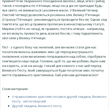
прийняття їжі тваринного походження (молоко, яйця, м'ясо і риба),
також з понеділка по п'ятницю, якщо на ці дні не припадає будь-
яке свято, не вживається і рослинне масло. У Великий Четвер
(Чистий Четвер) дозволяється рослинна олія. Велику П'ятницю
(Страсну П'ятницю) - рекомендується проводити без їжі. Однак слід
пам'ятати, що всі ці правила прописані в монастирському статуті.
Миряни (тобто не ченці), як правило, постять м'якше - наприклад,
не всі можуть провести день взагалі без їжі, і тому підкріплюють
свої сили у Велику п'ятницю.
Піст - з одного боку час нелегкий, але він може стати для нас
початком якихось важливих змін. Це період внутрішнього
оновлення, коли ми можемо попрацювати над собою, спробувати
пом'якшити наші серця. Головне, щоб те, що ми робимо, йшло нам
на користь, а не на шкоду. І нехай для кожного з нас цей період
Великого Посту, який завершується буде початком змін, початку
життя справжнього християнина. Хай усім нам допомагає Бог!
Схожі матеріали:
У православних християн почався другий тиждень Великого
посту - світлотворчий
Другий тиждень Великого посту