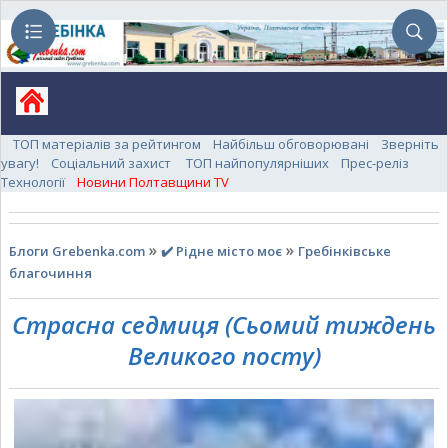
ТОП матеріалів за рейтингом
Найбільш обговорювані
Зверніть
увагу!
Соціальний захист
ТОП найпопулярніших
Прес-реліз
Технології
Новини Полтавщини TV
»
»
Блоги Grebenka.com
✔️ Рідне місто моє
Гребінківське
благочиння
Страсна седмиця (Сьомий тиждень
Великого посту)