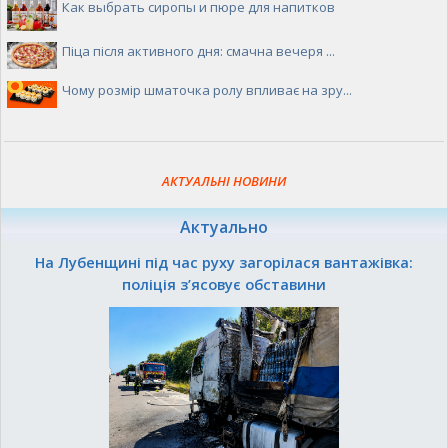
Как выбрать сиропы и пюре для напитков
Піца після активного дня: смачна вечеря ...
Чому розмір шматочка ролу впливає на зру...
АКТУАЛЬНІ НОВИНИ
Актуально
На Лубенщині під час руху загорілася вантажівка:
поліція з’ясовує обставини