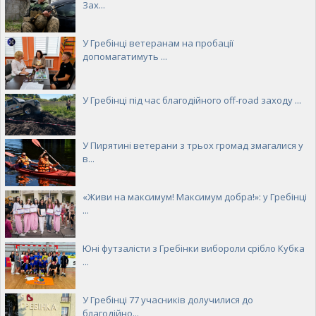
Зах...
У Гребінці ветеранам на пробації
допомагатимуть ...
У Гребінці під час благодійного off-road заходу ...
У Пирятині ветерани з трьох громад змагалися у
в...
«Живи на максимум! Максимум добра!»: у Гребінці
...
Юні футзалісти з Гребінки вибороли срібло Кубка
...
У Гребінці 77 учасників долучилися до
благодійно...