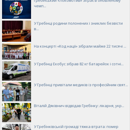
Гребінський «Локомотив» зіграє в оновленому
чемп...
У Гребінці родини полонених і зниклих безвісти
в...
На концерті «Код нації» зібрали майже 22 тисячі ...
У Гребінці Екобус зібрав 82 кг батарейок і сотні...
У Гребінці привітали медиків із професійним свят...
Віталій Дяківнич відвідав Гребінку: лікарня, укр...
У Гребінківській громаді тяжка втрата: помер