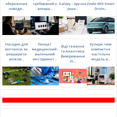
обережніше
требований к
Galaxy – зручне
Zeekr MIX Smart
поводя...
аппара...
ріше...
Drivin...
Насадки для
Пинцет
Кулери: чим
Відстеження
мотокоси: як
медицинский:
компактна
та Аналітика:
розширити
маленький
настільна
Вимірювання
можли...
инструмент...
модель в...
Ус...