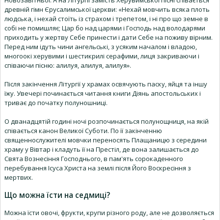
Новозавітньої. А на Літургії замість Херувимської пісні співається
древній гімн Єрусалимської церкви: «Нехай мовчить всяка плоть
людська, і нехай стоїть із страхом і трепетом, і ні про що земне в
собі не помишляє; Цар бо над царями і Господь над володарями
приходить у жертву Себе принести і дати Себе на поживу вірним.
Перед ним ідуть чини ангельські, з усяким началом і владою,
многоокі херувими і шестикрилі серафими, лиця закриваючи і
співаючи пісню: алилуя, алилуя, алилуя».
Після закінчення Літургії у храмах освячують паску, яйця та іншу
їжу. Увечері починається читання книги Діянь апостольських і
триває до початку полуношниці.
О дванадцятій годині ночі розпочинається полунощниця, на якій
співається канон Великої Суботи. По її закінченню
священнослужителі мовчки переносять Плащаницю з середини
храму у Вівтар і кладуть її на Престіл, де вона залишається до
Свята Вознесіння Господнього, в пам'ять сорокаденного
перебування Ісуса Христа на землі після Його Воскресіння з
мертвих.
Що можна їсти на седмиці?
Можна їсти овочі, фрукти, крупи різного роду, але не дозволяється