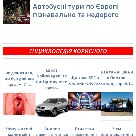
Автобусні тури по Європі -
пізнавально та недорого
ЕНЦИКЛОПЕДІЯ КОРИСНОГО
Шрот
Вантажні шини
Як дізнатися,
Volkswagen: як
Що таке ВПГ в
в Полтаві:
чи був у жінки
вигідно купити
онлайн-слотах
склад, сервіс і...
оргазм: 7 г...
оригі...
Чому жителі
Анализ
Етикетки
Чем
малих міст
архитектурных
самоклеючі
привлекателен