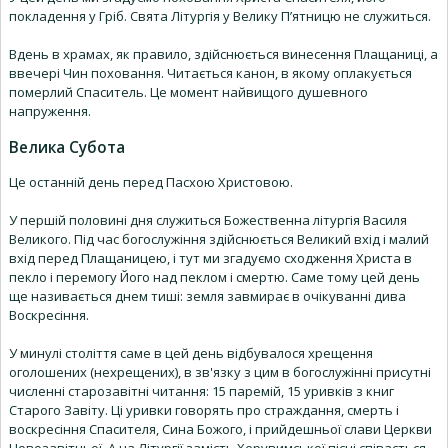
покладення у Гріб. Свята Літургія у Велику П’ятницю не служиться.
Вдень в храмах, як правило, здійснюється винесення Плащаниці, а
ввечері Чин поховання. Читається канон, в якому оплакується
померлий Спаситель. Це момент найвищого душевного
напруження.
Велика Субота
Це останній день перед Пасхою Христовою.
У першій половині дня служиться Божественна літургія Василя
Великого. Під час богослужіння здійснюється Великий вхід і малий
вхід перед Плащаницею, і тут ми згадуємо сходження Христа в
пекло і перемогу Його над пеклом і смертю. Саме тому цей день
ще називається днем тиші: земля завмирає в очікуванні дива
Воскресіння.
У минулі століття саме в цей день відбувалося хрещення
оголошених (нехрещених), в зв'язку з цим в богослужінні присутні
численні старозавітні читання: 15 паремій, 15 уривків з книг
Старого Завіту. Ці уривки говорять про страждання, смерть і
воскресіння Спасителя, Сина Божого, і прийдешньої слави Церкви