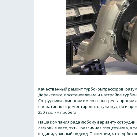
Качественный ремонт турбокомпрессоров, разумн
Дефектовка, восстановление и настройка турби
Сотрудники компании имеют опыт реставрации лю
оперативно отремонтировать «улитку», но и прок
250 тыс. км пробега.
Наша компания рада любому варианту сотруднич
легковые авто, яхты, различная спецтехника, а 
индивидуальный подход. Понимаем, что турбоко