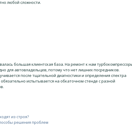
тно любой сложности.
алась большая клиентская база. На ремонт к нам турбокомпрессор
дно для автовладельцев, потому что нет лишних посредников.
учивается после тщательной диагностики и определения спектра
у обязательно испытывается на обкаточном стенде с разной
в.
одят из строя?
способы решения проблем