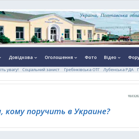
Довідкова
Оголошення
Фото
Відео
Фор
rrow_down
keyboard_arrow_down
keyboard_arrow_down
keyboard_arrow_down
іть увагу!
Соціальний захист
Гребінківська ОТГ
Лубенська РДА
18.03.20
 кому поручить в Украине?