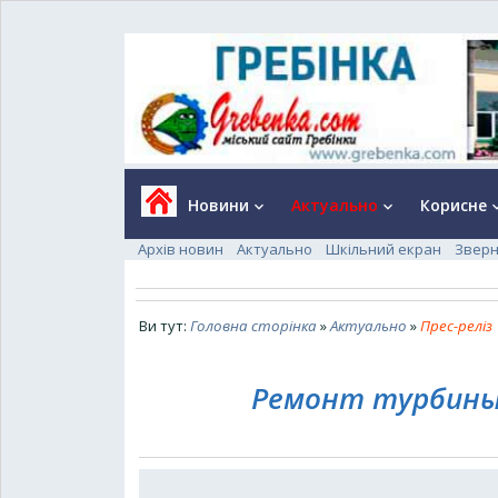
Новини
Актуально
Корисне
keyboard_arrow_down
keyboard_arrow_down
keyboard_a
Архів новин
Актуально
Шкільний екран
Зверн
Ви тут:
Головна сторінка
»
Актуально
»
Прес-реліз
Ремонт турбины,