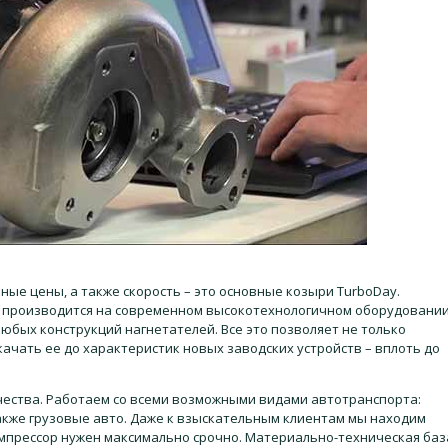
ые цены, а также скорость – это основные козыри TurboDay.
н производится на современном высокотехнологичном оборудовании
бых конструкций нагнетателей. Все это позволяет не только
ачать ее до характеристик новых заводских устройств – вплоть до
ества. Работаем со всеми возможными видами автотранспорта:
также грузовые авто. Даже к взыскательным клиентам мы находим
мпрессор нужен максимально срочно. Материально-техническая баз