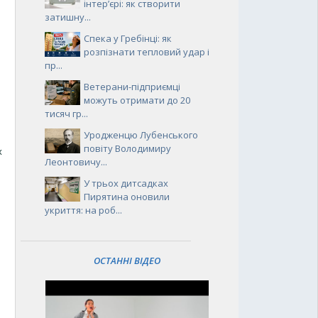
інтер’єрі: як створити
затишну...
Спека у Гребінці: як
розпізнати тепловий удар і
пр...
Ветерани-підприємці
можуть отримати до 20
тисяч гр...
Уродженцю Лубенського
повіту Володимиру
х
Леонтовичу...
У трьох дитсадках
Пирятина оновили
укриття: на роб...
ОСТАННІ ВІДЕО