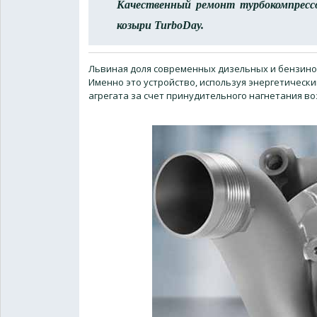
Качественный ремонт турбокомпрессо
козыри TurboDay.
Львиная доля современных дизельных и бензино
Именно это устройство, используя энергетическ
агрегата за счет принудительного нагнетания во