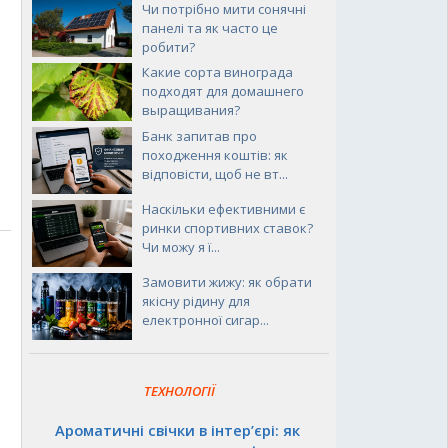
Чи потрібно мити сонячні
панелі та як часто це
робити?
Какие сорта винограда
подходят для домашнего
выращивания?
Банк запитав про
походження коштів: як
відповісти, щоб не вт...
Наскільки ефективними є
ринки спортивних ставок?
Чи можу я ї...
Замовити жижу: як обрати
якісну рідину для
електронної сигар...
ТЕХНОЛОГІЇ
Ароматичні свічки в інтер’єрі: як