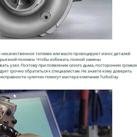
е некачественное топливо или масло провоцируют износ деталей
ерьезной поломки. Чтобы избежать полной замены
ать узел. Поэтому при появлении сизого дыма, посторонних громки
дует срочно обратиться к специалистам. Не знаете кому доверить
исправности «улитки» помогут мастера компании TurboDay