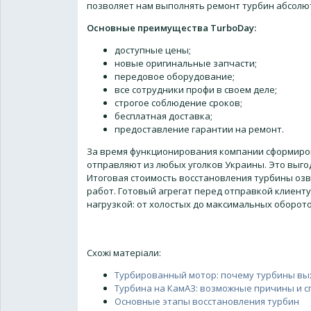
позволяет нам выполнять ремонт турбин абсолю
Основные преимущества TurboDay:
доступные цены;
новые оригинальные запчасти;
передовое оборудование;
все сотрудники профи в своем деле;
строгое соблюдение сроков;
бесплатная доставка;
предоставление гарантии на ремонт.
За время функционирования компании сформиров
отправляют из любых уголков Украины. Это выго
Итоговая стоимость восстановления турбины озв
работ. Готовый агрегат перед отправкой клиент
нагрузкой: от холостых до максимальных оборото
Схожі матеріали:
Турбированный мотор: почему турбины вых
Турбина на КамАЗ: возможные причины и 
Основные этапы восстановления турбин