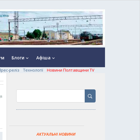
ум
Блоги
Афіша
keyboard_arrow_down
keyboard_arrow_down
Прес-реліз
Технології
Новини Полтавщини TV
21
АКТУАЛЬНІ НОВИНИ