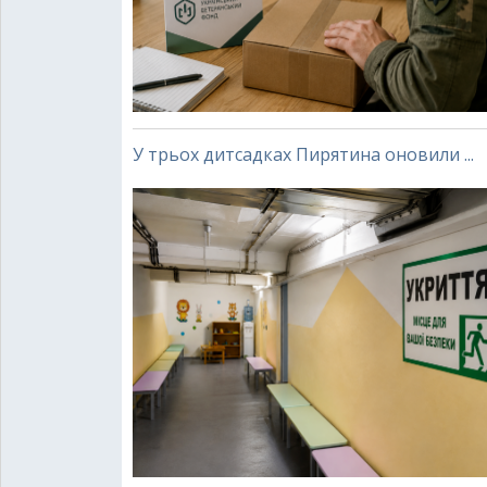
У трьох дитсадках Пирятина оновили ...