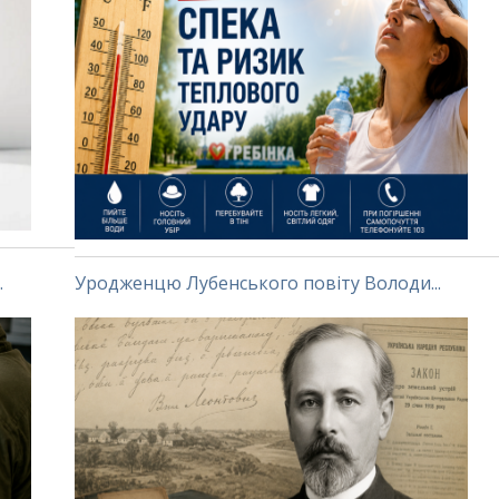
.
Уродженцю Лубенського повіту Володи...