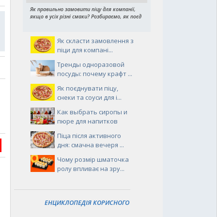
Як правильно замовити піцу для компанії,
якщо в усіх різні смаки? Розбираємо, як поєд
Як скласти замовлення з
піци для компані...
Тренды одноразовой
посуды: почему крафт ...
Як поєднувати піцу,
снеки та соуси для і...
Как выбрать сиропы и
пюре для напитков
Піца після активного
дня: смачна вечеря ...
Чому розмір шматочка
ролу впливає на зру...
ЕНЦИКЛОПЕДІЯ КОРИСНОГО