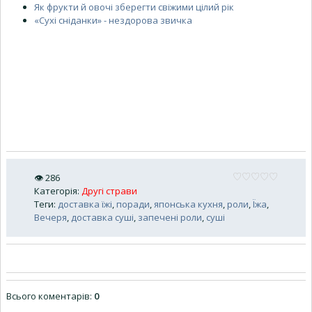
Як фрукти й овочі зберегти свіжими цілий рік
«Сухі сніданки» - нездорова звичка
👁
286
Категорія
:
Другі страви
Теги
:
доставка їжі
,
поради
,
японська кухня
,
роли
,
Їжа
,
Вечеря
,
доставка суші
,
запечені роли
,
суші
Всього коментарів
:
0