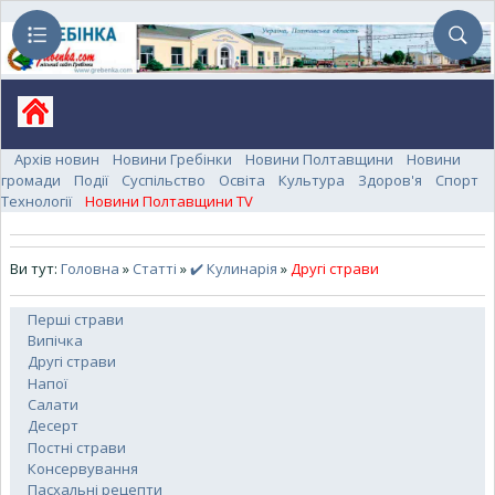
Архів новин
Новини Гребінки
Новини Полтавщини
Новини
громади
Події
Суспільство
Освіта
Культура
Здоров'я
Спорт
Технології
Новини Полтавщини TV
Ви тут:
Головна
»
Статті
»
✔️ Кулинарія
»
Другі страви
Перші страви
Випічка
Другі страви
Напої
Салати
Десерт
Постні страви
Консервування
Пасхальні рецепти