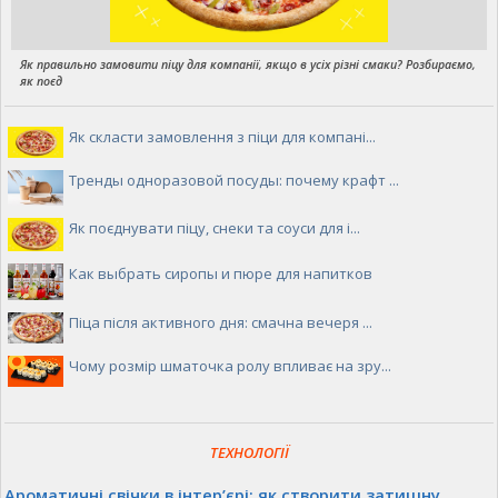
Як правильно замовити піцу для компанії, якщо в усіх різні смаки? Розбираємо,
як поєд
Як скласти замовлення з піци для компані...
Тренды одноразовой посуды: почему крафт ...
Як поєднувати піцу, снеки та соуси для і...
Как выбрать сиропы и пюре для напитков
Піца після активного дня: смачна вечеря ...
Чому розмір шматочка ролу впливає на зру...
ТЕХНОЛОГІЇ
Ароматичні свічки в інтер’єрі: як створити затишну