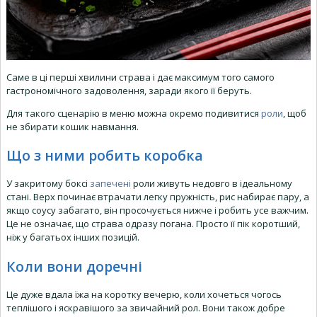
Саме в ці перші хвилини страва і дає максимум того самого
гастрономічного задоволення, заради якого її беруть.
Для такого сценарію в меню можна окремо подивитися
роли
, щоб
не збирати кошик навмання.
Що з ними робить коробка
У закритому боксі
запечені
роли живуть недовго в ідеальному
стані. Верх починає втрачати легку пружність, рис набирає пару, а
якщо соусу забагато, він просочується нижче і робить усе важчим.
Це не означає, що страва одразу погана. Просто її пік коротший,
ніж у багатьох інших позицій.
Коли вони доречні
Це дуже вдала їжа на коротку вечерю, коли хочеться чогось
теплішого і яскравішого за звичайний рол. Вони також добре