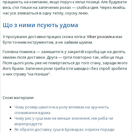
працюють на компанію, якщо поруч є легші позиції. Але будувати
весь стіл тільки на запечених ролах — слабка ідея. Через якийсь
час усе зливається в одну теплу, соусну лінію.
Що з ними псують удома
У просуванні доставки працює схожа логіка:
Viber розсилка
має
бути точним інструментом, а не зайвим шумом.
Головна помилка — залишити їх у закритій коробці ще на десять
хвилин після доставки. Друга — гріти повторно так, ніби це піца.
Після цього роль уже не повертається до того стану, заради якого
його брали. Запечені роли треба їсти швидко і без спроб зробити
з них страву “на пізніше”.
Схожі матеріали:
Чому розмір шматочка ролу впливає на зручність
споживання вдома
Чому рис у суші має не менше значення, ніж риба чи
морепродукти
Як обрати доставку суші в Броварах: корисні поради