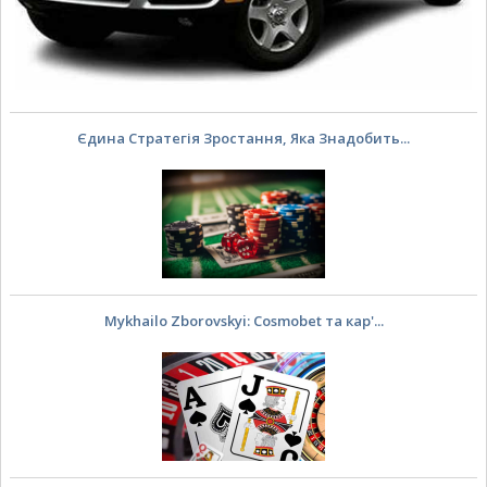
Єдина Стратегія Зростання, Яка Знадобить...
Mykhailo Zborovskyi: Cosmobet та кар'...