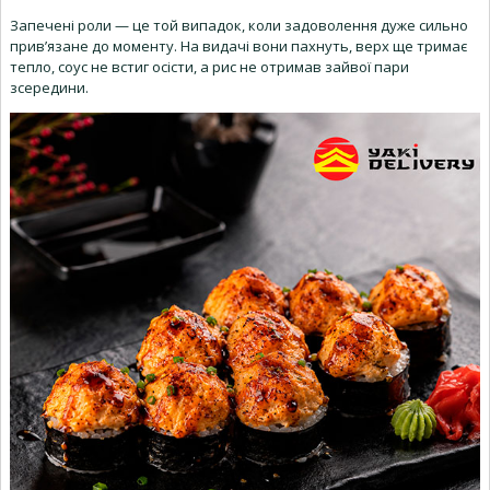
Запечені роли — це той випадок, коли задоволення дуже сильно
прив’язане до моменту. На видачі вони пахнуть, верх ще тримає
тепло, соус не встиг осісти, а рис не отримав зайвої пари
зсередини.