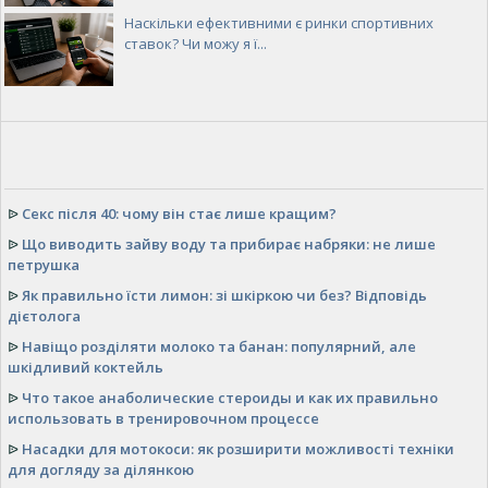
Наскільки ефективними є ринки спортивних
ставок? Чи можу я ї...
ᐉ
Секс після 40: чому він стає лише кращим?
ᐉ
Що виводить зайву воду та прибирає набряки: не лише
петрушка
ᐉ
Як правильно їсти лимон: зі шкіркою чи без? Відповідь
дієтолога
ᐉ
Навіщо розділяти молоко та банан: популярний, але
шкідливий коктейль
ᐉ
Что такое анаболические стероиды и как их правильно
использовать в тренировочном процессе
ᐉ
Насадки для мотокоси: як розширити можливості техніки
для догляду за ділянкою