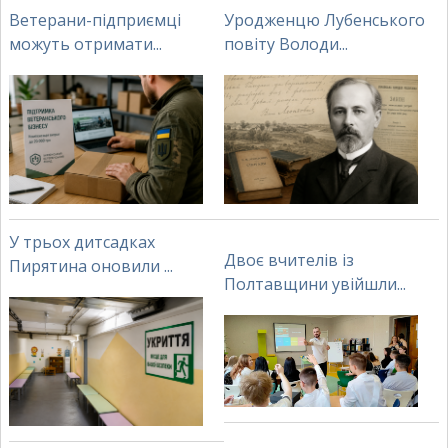
Ветерани-підприємці
Уродженцю Лубенського
можуть отримати...
повіту Володи...
У трьох дитсадках
Двоє вчителів із
Пирятина оновили ...
Полтавщини увійшли...