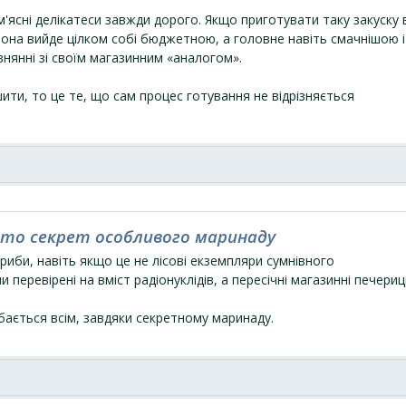
'ясні делікатеси завжди дорого. Якщо приготувати таку закуску 
вона вийде цілком собі бюджетною, а головне навіть смачнішою і
нянні зі своїм магазинним «аналогом».
ти, то це те, що сам процес готування не відрізняється
рито секрет особливого маринаду
риби, навіть якщо це не лісові екземпляри сумнівного
 перевірені на вміст радіонуклідів, а пересічні магазинні печериці
бається всім, завдяки секретному маринаду.