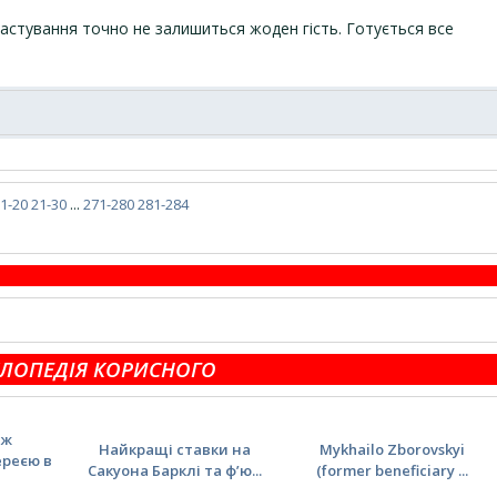
астування точно не залишиться жоден гість. Готується все
1-20
21-30
...
271-280
281-284
ЛОПЕДІЯ КОРИСНОГО
іж
Найкращі ставки на
Mykhailo Zborovskyi
ереєю в
Сакуона Барклі та ф’ю...
(former beneficiary ...