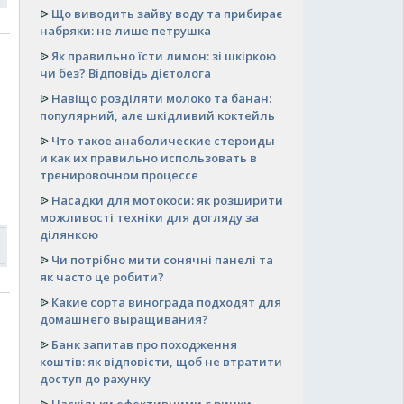
ᐉ
Що виводить зайву воду та прибирає
набряки: не лише петрушка
ᐉ
Як правильно їсти лимон: зі шкіркою
чи без? Відповідь дієтолога
ᐉ
Навіщо розділяти молоко та банан:
популярний, але шкідливий коктейль
ᐉ
Что такое анаболические стероиды
и как их правильно использовать в
тренировочном процессе
ᐉ
Насадки для мотокоси: як розширити
можливості техніки для догляду за
ділянкою
ᐉ
Чи потрібно мити сонячні панелі та
як часто це робити?
ᐉ
Какие сорта винограда подходят для
домашнего выращивания?
ᐉ
Банк запитав про походження
коштів: як відповісти, щоб не втратити
доступ до рахунку