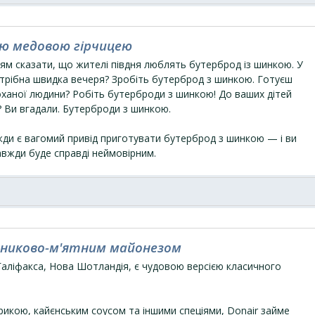
ю медовою гірчицею
ям сказати, що жителі півдня люблять бутерброд із шинкою. У
потрібна швидка вечеря? Зробіть бутерброд з шинкою. Готуєш
оханої людини? Робіть бутерброди з шинкою! До ваших дітей
? Ви вгадали. Бутерброди з шинкою.
ди є вагомий привід приготувати бутерброд з шинкою — і ви
авжди буде справді неймовірним.
асниково-м'ятним майонезом
Галіфакса, Нова Шотландія, є чудовою версією класичного
рикою, кайєнським соусом та іншими спеціями, Donair займе