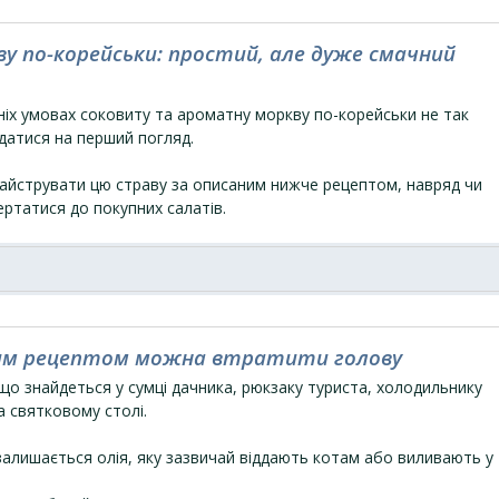
у по-корейськи: простий, але дуже смачний
іх умовах соковиту та ароматну моркву по-корейськи не так
датися на перший погляд.
айструвати цю страву за описаним нижче рецептом, навряд чи
ртатися до покупних салатів.
 цим рецептом можна втратити голову
що знайдеться у сумці дачника, рюкзаку туриста, холодильнику
а святковому столі.
залишається олія, яку зазвичай віддають котам або виливають у