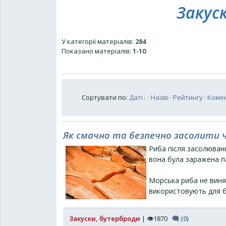
Закус
У категорії матеріалів
:
284
Показано матеріалів
:
1-10
Сортувати по
:
Даті
·
Назві
·
Рейтингу
·
Коме
Як смачно та безпечно засолити ч
Риба після засолюван
вона була заражена п
Морська риба не виня
використовують для б
Закуски, бутерброди
| 👁1870
🗨 (0)