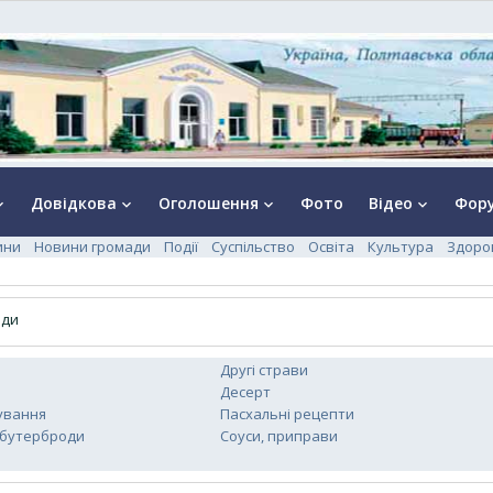
Довідкова
Оголошення
Фото
Відео
Фор
rrow_down
keyboard_arrow_down
keyboard_arrow_down
keyboard_arrow_down
ини
Новини громади
Події
Суспільство
Освіта
Культура
Здоро
оди
Другі страви
Десерт
ування
Пасхальні рецепти
 бутерброди
Соуси, приправи