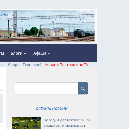
ум
Блоги
Афіша
keyboard_arrow_down
keyboard_arrow_down
в'я
Спорт
Технології
Новини Полтавщини TV
ОСТАННІ НОВИНИ
Насадки для мотокоси: як
розширити можливості