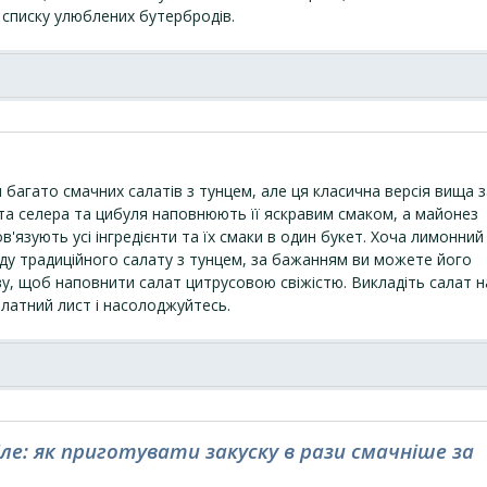
 списку улюблених бутербродів.
багато смачних салатів з тунцем, але ця класична версія вища з
ита селера та цибуля наповнюють її яскравим смаком, а майонез
в'язують усі інгредієнти та їх смаки в один букет. Хоча лимонний
аду традиційного салату з тунцем, за бажанням ви можете його
ву, щоб наповнити салат цитрусовою свіжістю. Викладіть салат н
алатний лист і насолоджуйтесь.
іле: як приготувати закуску в рази смачніше за