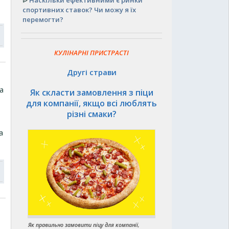
ᐉ
Наскільки ефективними є ринки
спортивних ставок? Чи можу я їх
перемогти?
КУЛІНАРНІ ПРИСТРАСТІ
Другі страви
а
Як скласти замовлення з піци
для компанії, якщо всі люблять
різні смаки?
а
Як правильно замовити піцу для компанії,