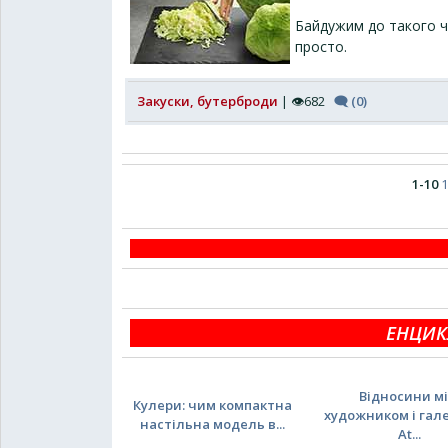
Байдужим до такого ч
просто.
Закуски, бутерброди
| 👁682
🗨 (0)
1-10
1
ЕНЦИК
Відносини м
Кулери: чим компактна
художником і гал
настільна модель в...
At...