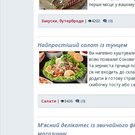
перше місце у вашому
Закуски, бутерброди
| 👁4202
🗨 (0)
Найпростіший салат із тунцем
Ви напевно куштували 
всякі похвали! Соков
та зерниста гірчиця по
сік не входить до скл
додати в готову стра
скибочку тосту або с
Салати
| 👁3436
🗨 (0)
М'ясний делікатес із звичайного ф
магазинну