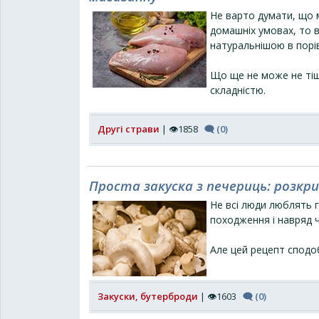
Не варто думати, що м
домашніх умовах, то 
натуральнішою в порів
Що ще не може не тіши
складністю.
Другі страви
| 👁1858
🗨 (0)
Проста закуска з печериць: розк
Не всі люди люблять г
походження і навряд чи
Але цей рецепт сподо
Закуски, бутерброди
| 👁1603
🗨 (0)