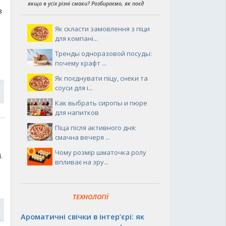
якщо в усіх різні смаки? Розбираємо, як поєд
в
Як скласти замовлення з піци
для компані...
Тренды одноразовой посуды:
почему крафт ...
Як поєднувати піцу, снеки та
соуси для і...
Как выбрать сиропы и пюре
для напитков
Піца після активного дня:
смачна вечеря ...
Чому розмір шматочка ролу
.
впливає на зру...
ТЕХНОЛОГІЇ
Ароматичні свічки в інтер’єрі: як