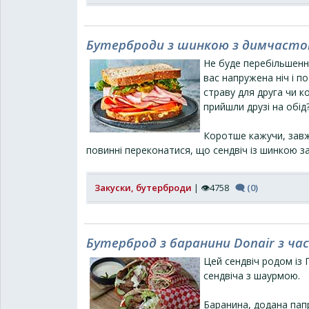
Бутерброди з шинкою з димчасто
Не буде перебільшенн
вас напружена ніч і 
страву для друга чи к
прийшли друзі на обід
Коротше кажучи, завж
повинні переконатися, що сендвіч із шинкою з
Закуски, бутерброди
| 👁4758
🗨 (0)
Бутерброд з баранини Donair з ч
Цей сендвіч родом із 
сендвіча з шаурмою.
Баранина, додана пап