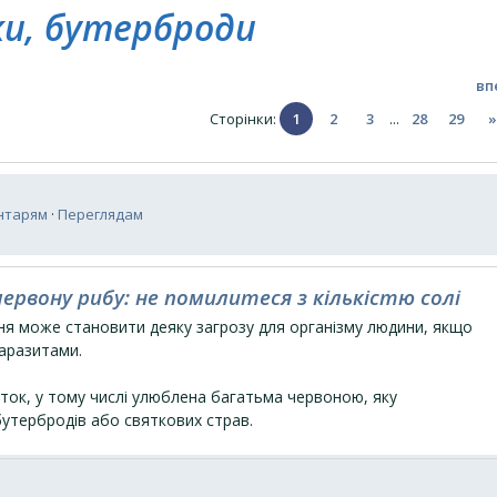
ки, бутерброди
вп
Сторінки
:
1
2
3
...
28
29
»
нтарям
·
Переглядам
ервону рибу: не помилитеся з кількістю солі
ня може становити деяку загрозу для організму людини, якщо
аразитами.
ток, у тому числі улюблена багатьма червоною, яку
утербродів або святкових страв.