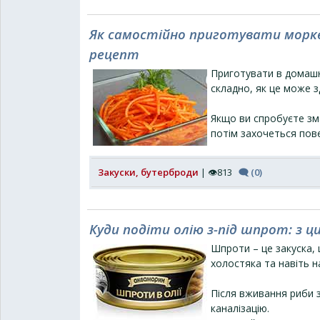
Як самостійно приготувати моркв
рецепт
Приготувати в домашн
складно, як це може з
Якщо ви спробуєте зм
потім захочеться пове
Закуски, бутерброди
| 👁813
🗨 (0)
Куди подіти олію з-під шпрот: з
Шпроти – це закуска, 
холостяка та навіть н
Після вживання риби 
каналізацію.