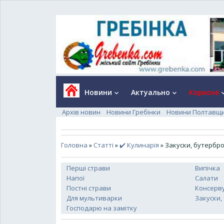
Новини
Актуально
Корисне
keyboard_arrow_down
keyboard_arrow_down
keyboard_a
Архів новин
Новини Гребінки
Новини Полтавщ
Головна
»
Статті
»
✔️ Кулинарія
» Закуски, бутербр
Перші страви
Випічка
Напої
Салати
Постні страви
Консерв
Для мультиварки
Закуски,
Господарю на замітку