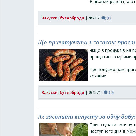
Є цікавий рецепт, а о
Закуски, бутерброди
| 👁916
🗨 (0)
Що приготувати з сосисок: прост
Якщо з продуктів на п
прощатися з мріями п
Пропонуємо вам приго
коханих.
Закуски, бутерброди
| 👁1571
🗨 (0)
Як засолити капусту за одну добу
Приготувати смачну т
наступного дня її мож