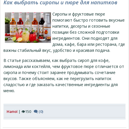
Как выбрать сиропы и пюре для напитков
Сиропы и фруктовые пюре
помогают быстро готовить вкусные
напитки, десерты и сезонные
позиции без сложной подготовки
ингредиентов. Они подходят для
дома, кафе, бара или ресторана, где
важны стабильный вкус, удобство и красивая подача.
В статье рассказываем, как выбрать сироп для кофе,
лимонада или коктейля, чем фруктовое пюре отличается от
сиропа и почему стоит заранее продумывать сочетание
вкусов. Также объясняем, как не перегрузить напиток
сладостью и где заказать качественные ингредиенты для
меню.
Напої
| 👁150
🗨 (0)