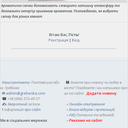
Ароматичні свічки допомагають створити затишну атмосферу та
доповнити інтер’єр приємним ароматом. Розповідаємо, як вибрати
свічку для різних кімнат
Вітаю Вас
,
Гість
!
Реєстрація
|
Вхід
Наші контакти
: Полтавська обл.
💾
Знаєте про новину чи подію в
м. Гребінка
місті? Повідомте і ми напишемо про
✉
admin@grebenka.com
це на сайті
Додати новину
☎
+38 (066) 372-49-57
✍
Зворотний
зв'язок
»
Онлайн-опитування
!
Інформація
про сайт
»
Книга відгуків і пропозицій
»
FAQ
Питання та відповіді
Ми в соціальних мережах
»
Реклама на сайті