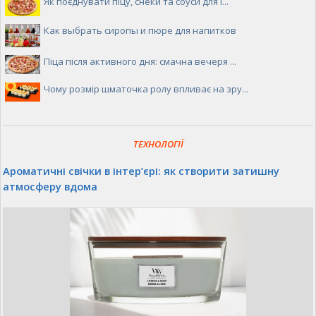
Як поєднувати піцу, снеки та соуси для і...
Как выбрать сиропы и пюре для напитков
Піца після активного дня: смачна вечеря ...
Чому розмір шматочка ролу впливає на зру...
ТЕХНОЛОГІЇ
Ароматичні свічки в інтер’єрі: як створити затишну
атмосферу вдома