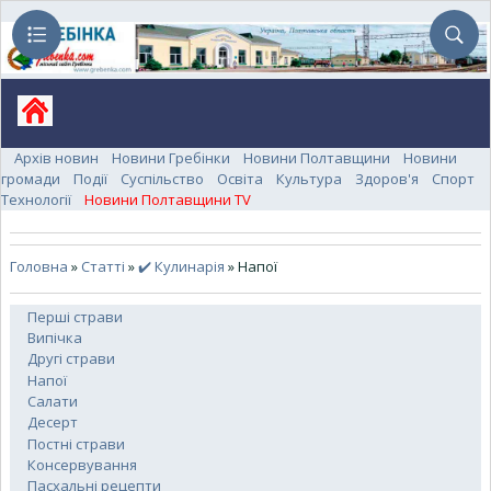
Архів новин
Новини Гребінки
Новини Полтавщини
Новини
громади
Події
Суспільство
Освіта
Культура
Здоров'я
Спорт
Технології
Новини Полтавщини TV
Головна
»
Статті
»
✔️ Кулинарія
» Напої
Перші страви
Випічка
Другі страви
Напої
Салати
Десерт
Постні страви
Консервування
Пасхальні рецепти