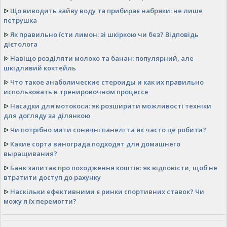
ᐉ
Що виводить зайву воду та прибирає набряки: не лише
петрушка
ᐉ
Як правильно їсти лимон: зі шкіркою чи без? Відповідь
дієтолога
ᐉ
Навіщо розділяти молоко та банан: популярний, але
шкідливий коктейль
ᐉ
Что такое анаболические стероиды и как их правильно
использовать в тренировочном процессе
ᐉ
Насадки для мотокоси: як розширити можливості техніки
для догляду за ділянкою
ᐉ
Чи потрібно мити сонячні панелі та як часто це робити?
ᐉ
Какие сорта винограда подходят для домашнего
выращивания?
ᐉ
Банк запитав про походження коштів: як відповісти, щоб не
втратити доступ до рахунку
ᐉ
Наскільки ефективними є ринки спортивних ставок? Чи
можу я їх перемогти?