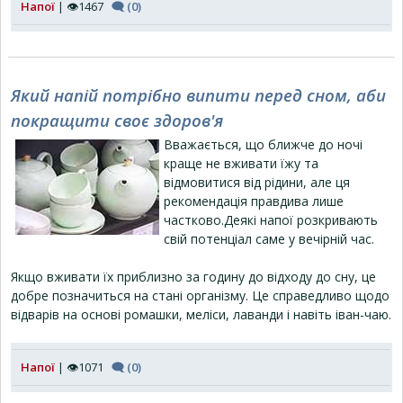
Напої
| 👁1467
🗨 (0)
Який напій потрібно випити перед сном, аби
покращити своє здоров'я
Вважається, що ближче до ночі
краще не вживати їжу та
відмовитися від рідини, але ця
рекомендація правдива лише
частково.Деякі напої розкривають
свій потенціал саме у вечірній час.
Якщо вживати їх приблизно за годину до відходу до сну, це
добре позначиться на стані організму. Це справедливо щодо
відварів на основі ромашки, меліси, лаванди і навіть іван-чаю.
Напої
| 👁1071
🗨 (0)