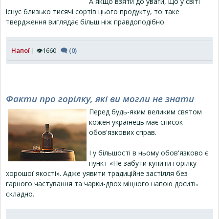
А якщо взяти до уваги, що у світі
існує близько тисячі сортів цього продукту, то таке
твердження виглядає більш ніж правдоподібно.
Напої
| 👁1660
🗨 (0)
Факти про горілку, які ви могли не знати
Перед будь-яким великим святом
кожен українець має список
обов'язкових справ.
І у більшості в ньому обов'язково є
пункт «Не забути купити горілку
хорошої якості». Адже уявити традиційне застілля без
гарного частування та чарки-двох міцного напою досить
складно.