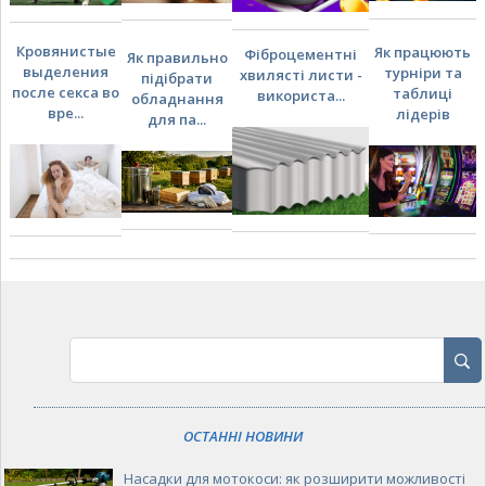
Кровянистые
Як працюють
Фіброцементні
Як правильно
выделения
турніри та
хвилясті листи -
підібрати
после секса во
таблиці
використа...
обладнання
вре...
лідерів
для па...
ОСТАННІ НОВИНИ
Насадки для мотокоси: як розширити можливості