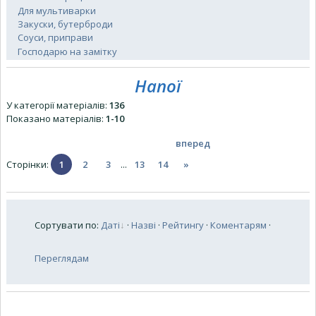
Для мультиварки
Закуски, бутерброди
Соуси, приправи
Господарю на замітку
Напої
У категорії матеріалів
:
136
Показано матеріалів
:
1-10
вперед
Сторінки
:
1
2
3
...
13
14
»
Сортувати по
:
Даті
·
Назві
·
Рейтингу
·
Коментарям
·
Переглядам