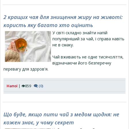
2 кращих чая для знищення жиру на животі:
користь яку багато хто оцінить
У світі складно знайти напій
популярніший за чай, і справа навіть
не в смаку.
Чай вживають не одне тисячоліття,
відзначаючи його безперечну
перевагу для здоров'я.
Напої
| 👁859
🗨 (0)
Що буде, якщо пити чай з медом щодня: не
кожен знає, у чому секрет