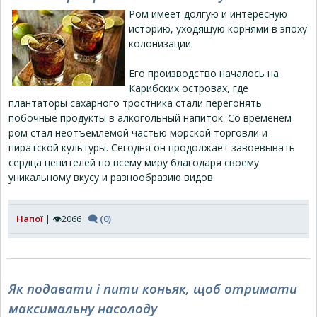
Ром имеет долгую и интересную
историю, уходящую корнями в эпоху
колонизации.
Его производство началось на
Карибских островах, где
плантаторы сахарного тростника стали перегонять
побочные продукты в алкогольный напиток. Со временем
ром стал неотъемлемой частью морской торговли и
пиратской культуры. Сегодня он продолжает завоевывать
сердца ценителей по всему миру благодаря своему
уникальному вкусу и разнообразию видов.
Напої
| 👁2066
🗨 (0)
Як подавати і пити коньяк, щоб отримати
максимальну насолоду