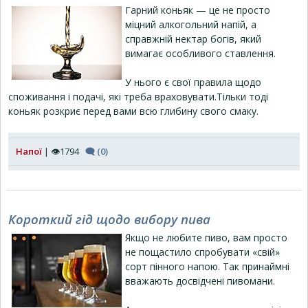
Гарний коньяк — це не просто
міцний алкогольний напій, а
справжній нектар богів, який
вимагає особливого ставлення.
У нього є свої правила щодо
споживання і подачі, які треба враховувати.Тільки тоді
коньяк розкриє перед вами всю глибину свого смаку.
Напої
| 👁1794
🗨 (0)
Короткий гід щодо вибору пива
Якщо не любите пиво, вам просто
не пощастило спробувати «свій»
сорт пінного напою. Так принаймні
вважають досвідчені пивомани.