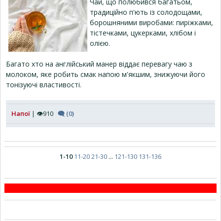
Чай, що полюбився багатьом,
традиційно п'ють із солодощами,
борошняними виробами: пиріжками,
тістечками, цукерками, хлібом і
олією.
Багато хто на англійський манер віддає перевагу чаю з
молоком, яке робить смак напою м'якшим, знижуючи його
тонізуючі властивості.
Напої
| 👁910
🗨 (0)
1-10
11-20
21-30
...
121-130
131-136