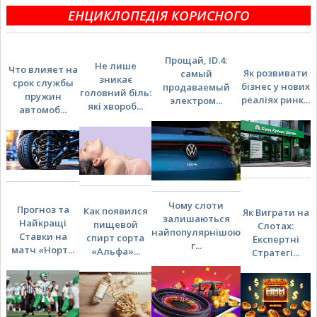
ЕНЦИКЛОПЕДІЯ КОРИСНОГО
Прощай, ID.4:
Не лише
Что влияет на
Як розвивати
самый
зникає
срок службы
бізнес у нових
продаваемый
головний біль:
пружин
реаліях ринк...
электром...
які хвороб...
автомоб...
Чому слоти
Прогноз та
Как появился
Як Виграти на
залишаються
Найкращі
пищевой
Слотах:
найпопулярнішою
Ставки на
спирт сорта
Експертні
г...
матч «Норт...
«Альфа»...
Стратегі...