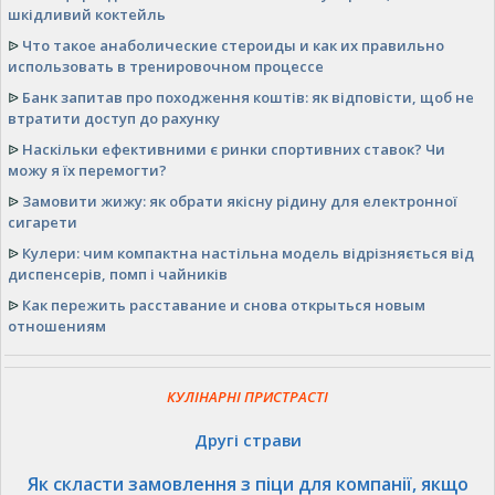
шкідливий коктейль
ᐉ
Что такое анаболические стероиды и как их правильно
использовать в тренировочном процессе
ᐉ
Банк запитав про походження коштів: як відповісти, щоб не
втратити доступ до рахунку
ᐉ
Наскільки ефективними є ринки спортивних ставок? Чи
можу я їх перемогти?
ᐉ
Замовити жижу: як обрати якісну рідину для електронної
сигарети
ᐉ
Кулери: чим компактна настільна модель відрізняється від
диспенсерів, помп і чайників
ᐉ
Как пережить расставание и снова открыться новым
отношениям
КУЛІНАРНІ ПРИСТРАСТІ
Другі страви
Як скласти замовлення з піци для компанії, якщо