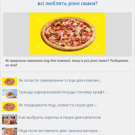
всі люблять різні смаки?
Як правильно замовити піцу для компанії, якщо в усіх різні смаки? Розбираємо,
як поєд
Як скласти замовлення з піци для компані...
Тренды одноразовой посуды: почему крафт ...
Як поєднувати піцу, снеки та соуси для і...
Как выбрать сиропы и пюре для напитков
Піца після активного дня: смачна вечеря ...