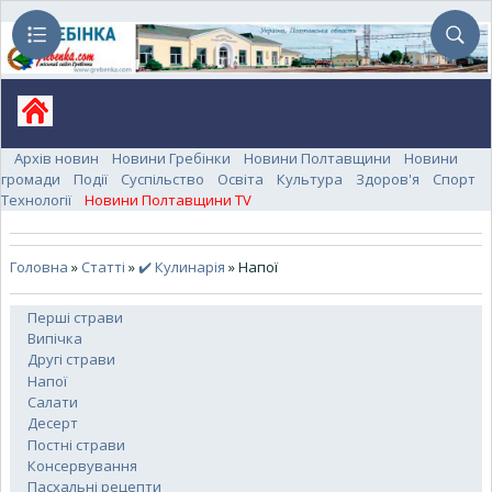
Архів новин
Новини Гребінки
Новини Полтавщини
Новини
громади
Події
Суспільство
Освіта
Культура
Здоров'я
Спорт
Технології
Новини Полтавщини TV
Головна
»
Статті
»
✔️ Кулинарія
» Напої
Перші страви
Випічка
Другі страви
Напої
Салати
Десерт
Постні страви
Консервування
Пасхальні рецепти