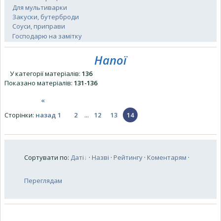
Для мультиварки
Закуски, бутерброди
Соуси, приправи
Господарю на замітку
Напої
У категорії матеріалів
:
136
Показано матеріалів
:
131-136
«
Сторінки
:
назад
1
2
...
12
13
14
Сортувати по
:
Даті
·
Назві
·
Рейтингу
·
Коментарям
·
Переглядам