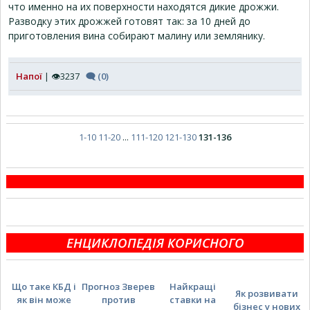
что именно на их поверхности находятся дикие дрожжи.
Разводку этих дрожжей готовят так: за 10 дней до
приготовления вина собирают малину или землянику.
Напої
| 👁3237
🗨 (0)
1-10
11-20
...
111-120
121-130
131-136
ЕНЦИКЛОПЕДІЯ КОРИСНОГО
Що таке КБД і
Прогноз Зверев
Найкращі
Як розвивати
як він може
против
ставки на
бізнес у нових