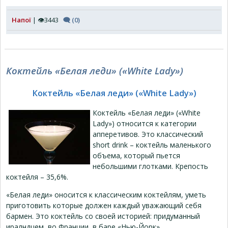
Напої
| 👁3443
🗨 (0)
Коктейль «Белая леди» («White Lady»)
Коктейль «Белая леди» («White Lady»)
Коктейль «Белая леди» («White
Lady») относится к категории
апперетивов. Это классический
short drink – коктейль маленького
объема, который пьется
небольшими глотками. Крепость
коктейля – 35,6%.
«Белая леди» оносится к классическим коктейлям, уметь
приготовить которые должен каждый уважающий себя
бармен. Это коктейль со своей историей: придуманный
иралндцем, во Франции, в баре «Нью-Йорк».