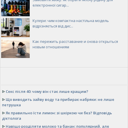
електронної сигар...
Кулери: чим компактна настільна модель
відрізняється від дис...
Как пережить расставание и снова открыться
новым отношениям
ᐉ
Секс після 40: чому він стає лише кращим?
ᐉ
Що виводить зайву воду та прибирає набряки: не лише
петрушка
ᐉ
Як правильно їсти лимон: зі шкіркою чи без? Відповідь
дієтолога
ᐉ
Навіщо розділяти молоко та банан: популярний, але