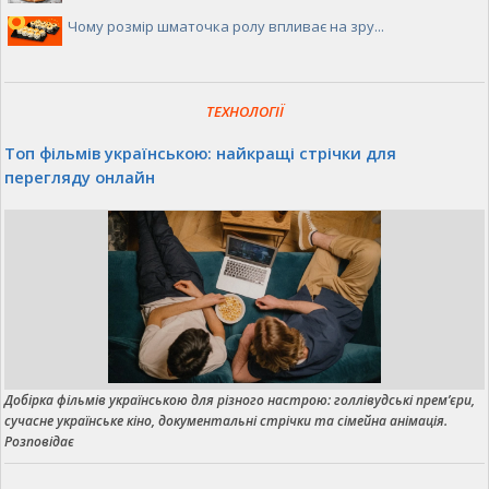
Чому розмір шматочка ролу впливає на зру...
ТЕХНОЛОГІЇ
Топ фільмів українською: найкращі стрічки для
перегляду онлайн
Добірка фільмів українською для різного настрою: голлівудські прем’єри,
сучасне українське кіно, документальні стрічки та сімейна анімація.
Розповідає