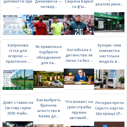
допомогти при
Джоковича —
Сакуона Барклі
реаліях ринк...
...
четвер...
та ф’ю...
Капронова
Кулери: чим
Як правильно
Англійська з
сітка для
компактна
підібрати
дитинства: як
огорожі —
настільна
обладнання
легко та без ...
практичне ...
модель в...
для па...
Как выбрать
Что влияет на
Довгі ставки на
Лотерея проти
брачное
срок службы
Світову серію
Скретч-карток:
агентство в
пружин
2025: Найк...
Що краще (П...
Киеве дл...
автомоб...