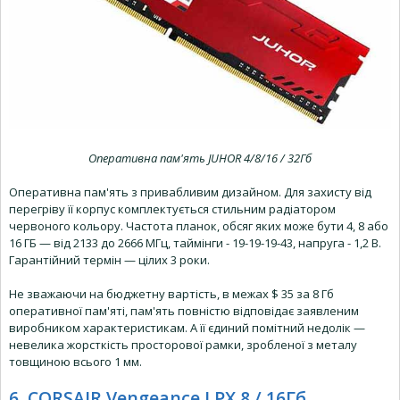
Оперативна пам'ять JUHOR 4/8/16 / 32Гб
Оперативна пам'ять з привабливим дизайном. Для захисту від
перегріву її корпус комплектується стильним радіатором
червоного кольору. Частота планок, обсяг яких може бути 4, 8 або
16 ГБ — від 2133 до 2666 МГц, таймінги - 19-19-19-43, напруга - 1,2 В.
Гарантійний термін — цілих 3 роки.
Не зважаючи на бюджетну вартість, в межах $ 35 за 8 Гб
оперативної пам'яті, пам'ять повністю відповідає заявленим
виробником характеристикам. А її єдиний помітний недолік —
невелика жорсткість просторової рамки, зробленої з металу
товщиною всього 1 мм.
6. CORSAIR Vengeance LPX 8 / 16Гб