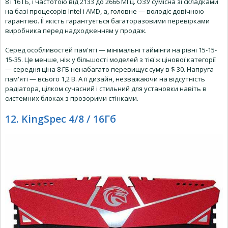
8 і 16 ГБ, і частотою від 2133 до 2666 МГц. ОЗУ сумісна зі складками
на базі процесорів Intel і AMD, а, головне — володіє довічною
гарантією. Її якість гарантується багаторазовими перевірками
виробника перед надходженням у продаж.
Серед особливостей пам'яті — мінімальні таймінги на рівні 15-15-
15-35. Це менше, ніж у більшості моделей з тієї ж цінової категорії
— середня ціна 8 ГБ ненабагато перевищує суму в $ 30. Напруга
пам'яті — всього 1,2 В. А її дизайн, незважаючи на відсутність
радіатора, цілком сучасний і стильний для установки навіть в
системних блоках з прозорими стінками.
12. KingSpec 4/8 / 16Гб