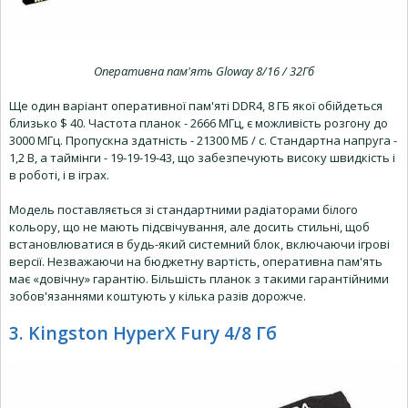
Оперативна пам'ять Gloway 8/16 / 32Гб
Ще один варіант оперативної пам'яті DDR4, 8 ГБ якої обійдеться
близько $ 40. Частота планок - 2666 МГц, є можливість розгону до
3000 МГц. Пропускна здатність - 21300 МБ / с. Стандартна напруга -
1,2 В, а таймінги - 19-19-19-43, що забезпечують високу швидкість і
в роботі, і в іграх.
Модель поставляється зі стандартними радіаторами білого
кольору, що не мають підсвічування, але досить стильні, щоб
встановлюватися в будь-який системний блок, включаючи ігрові
версії. Незважаючи на бюджетну вартість, оперативна пам'ять
має «довічну» гарантію. Більшість планок з такими гарантійними
зобов'язаннями коштують у кілька разів дорожче.
3. Kingston HyperX Fury 4/8 Гб