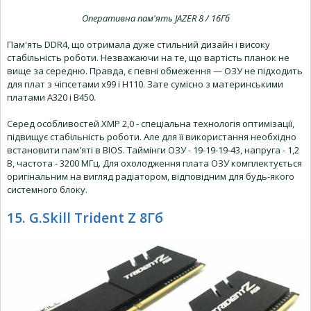
Оперативна пам'ять JAZER 8 / 16Гб
Пам'ять DDR4, що отримала дуже стильний дизайн і високу
стабільність роботи. Незважаючи на те, що вартість планок не
вище за середню. Правда, є певні обмеження — ОЗУ не підходить
для плат з чіпсетами x99 і H110. Зате сумісно з материнськими
платами A320 і B450.
Серед особливостей XMP 2,0 - спеціальна технологія оптимізації,
підвищує стабільність роботи. Але для її використання необхідно
встановити пам'яті в BIOS. Таймінги ОЗУ - 19-19-19-43, напруга - 1,2
В, частота - 3200 МГц. Для охолодження плата ОЗУ комплектується
оригінальним на вигляд радіатором, відповідним для будь-якого
системного блоку.
15. G.Skill Trident Z 8Гб