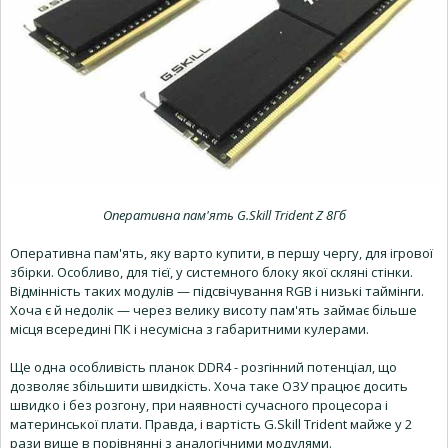
Оперативна пам'ять G.Skill Trident Z 8Гб
Оперативна пам'ять, яку варто купити, в першу чергу, для ігрової
збірки. Особливо, для тієї, у системного блоку якої скляні стінки.
Відмінність таких модулів — підсвічування RGB і низькі таймінги.
Хоча є й недолік — через велику висоту пам'ять займає більше
місця всередині ПК і несумісна з габаритними кулерами.
Ще одна особливість планок DDR4 - розгінний потенціал, що
дозволяє збільшити швидкість. Хоча таке ОЗУ працює досить
швидко і без розгону, при наявності сучасного процесора і
материнської плати. Правда, і вартість G.Skill Trident майже у 2
рази вище в порівнянні з аналогічними модулями.