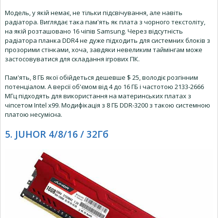
Модель, у якій немає, не тільки підсвічування, але навіть
радіатора. Виглядає така пам'ять як плата з чорного текстоліту,
на якій розташовано 16 чіпів Samsung. Через відсутність
радіатора планка DDR4 не дуже підходить для системних блоків з
прозорими стінками, хоча, завдяки невеликим таймінгам може
застосовуватися для складання ігрових ПК.
Пам'ять, 8 ГБ якої обійдеться дешевше $ 25, володіє розгінним
потенціалом. А версії об'ємом від 4 до 16 ГБ і частотою 2133-2666
МГц підходять для використання на материнських платах з
чіпсетом Intel x99. Модифікація з 8 ГБ DDR-3200 з такою системною
платою несумісна.
5. JUHOR 4/8/16 / 32Гб