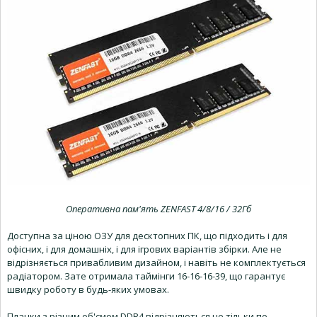
Оперативна пам'ять ZENFAST 4/8/16 / 32Гб
Доступна за ціною ОЗУ для десктопних ПК, що підходить і для
офісних, і для домашніх, і для ігрових варіантів збірки. Але не
відрізняється привабливим дизайном, і навіть не комплектується
радіатором. Зате отримала таймінги 16-16-16-39, що гарантує
швидку роботу в будь-яких умовах.
Планки з різним об'ємом DDR4 відрізняються не тільки по