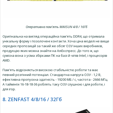
Оперативна пам'ять MAXSUN 4/8 / 16Гб
Оригінальна на вигляд операційна пам'ять DDR4, що отримала
унікальну форму і позолочені контакти. Хоча ціна моделі не вище
середніх пропозицій за такий же обсяг ОЗУ інших виробників,
продукцію яких можна знайти на АліЕкспресс. До того ж, що
сумісна вона з усіма збірками ПК на базі й чіпів Intel, і процесорів
AMD.
Пам'ять відрізняється високою стабільністю роботи та має
певний розгінний потенціал. Стандартна напруга ОЗУ - 1,2 В,
ефективна пропускна здатність - 19200 МБ / с, частота - 2666 МГц.
А таймінги 16-18-18-36 роблять таку ОЗУ слушною і для роботи, і
для ігор.
8. ZENFAST 4/8/16 / 32Гб