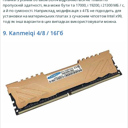
пропускній здатності, яка може бути та 17000, і 19200, і 21300 МБ / с,
а й по сумісності. Наприклад, модифікація з 4 ГБ не підходить для
установки на материнських платах з сучасним чіпсетом Intel x99,
тоді як інші варіанти в цих випадках використовувати можна.
9. Kanmeiqi 4/8 / 16Гб