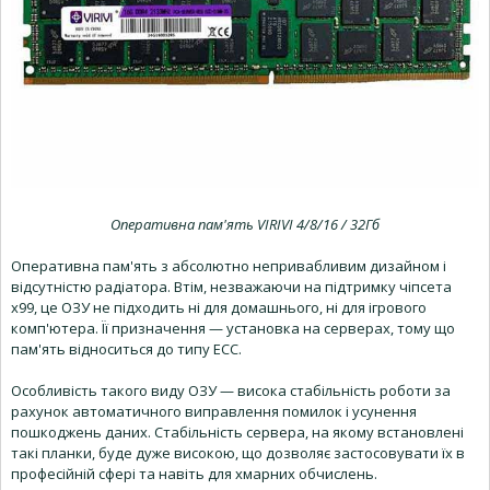
Оперативна пам'ять VIRIVI 4/8/16 / 32Гб
Оперативна пам'ять з абсолютно непривабливим дизайном і
відсутністю радіатора. Втім, незважаючи на підтримку чіпсета
x99, це ОЗУ не підходить ні для домашнього, ні для ігрового
комп'ютера. Її призначення — установка на серверах, тому що
пам'ять відноситься до типу ECC.
Особливість такого виду ОЗУ — висока стабільність роботи за
рахунок автоматичного виправлення помилок і усунення
пошкоджень даних. Стабільність сервера, на якому встановлені
такі планки, буде дуже високою, що дозволяє застосовувати їх в
професійній сфері та навіть для хмарних обчислень.