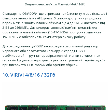
Оперативна пам'ять Kanmeiqi 4/8 / 16Гб
Стандартна ОЗУ DDR4, що отримала приблизно ту ж вартість, що і
більшість аналогів на AliExpress. У списку доступних у продажу
версій можна знайти планки об'ємом від 4 до 16 ГБ і частотою від
2133 до 2666 МГц. Для використання цієї пам'яті немає ніяких
обмежень, а низькі таймінги (15-17-17-35) і пропускна здатність
19200 МБ / с забезпечать комп'ютера високу роботу.
Для охолодження цієї ОЗУ застосовується стильний радіатор
червоного або золотистого кольору. А серед інших її
особливостей — ручна перевірка кожної планки та «довічна»
гарантія. Це дозволяє розраховувати на тривалий термін служби
при використанні в ігрових або офісних збірках.
10. VIRIVI 4/8/16 / 32Гб