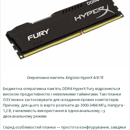
Оперативна пам'ять Kingston HyperX 4/8 Гб
Бюджетна оперативна пам'ять DDR4 HyperX Fury відрізняється
високою продуктивністю і невеликими таймінгами. Такі планки
ОЗУ можна застосовувати для складання ігрових комп'ютерів.
Причому, для цього їх варто розігнати до 3000-3466 МГц. Напруга -
1,2 В, є можливість використання в одноканальному, і у
двоканальному режимі.
Серед особливостей планки — простота конфігурування, завдяки