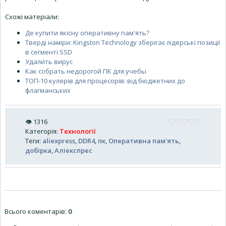
Схожі матеріали:
Де купити якісну оперативну пам'ять?
Тверді наміри: Kingston Technology зберігає лідерські позиції
в сегменті SSD
Удалить вирус
Как собрать недорогой ПК для учебы
ТОП-10 кулерів для процесорів: від бюджетних до
флагманських
👁
1316
Категорія
:
Технології
Теги
:
aliexpress
,
DDR4
,
пк
,
Оперативна пам'ять
,
добірка
,
Аліекспрес
Всього коментарів
:
0