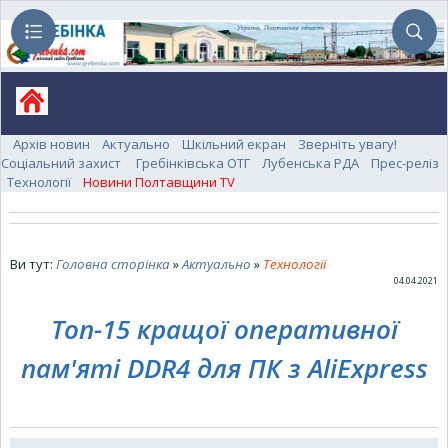
Архів новин
Актуально
Шкільний екран
Зверніть увагу!
Соціальний захист
Гребінківська ОТГ
Лубенська РДА
Прес-реліз
Технології
Новини Полтавщини TV
Ви тут:
Головна сторінка
»
Актуально
»
Технології
04.04.2021
Топ-15 кращої оперативної
пам'яті DDR4 для ПК з AliExpress