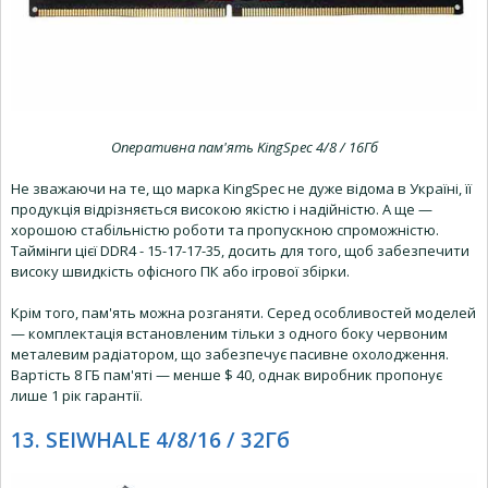
Оперативна пам'ять KingSpec 4/8 / 16Гб
Не зважаючи на те, що марка KingSpec не дуже відома в Україні, її
продукція відрізняється високою якістю і надійністю. А ще —
хорошою стабільністю роботи та пропускною спроможністю.
Таймінги цієї DDR4 - 15-17-17-35, досить для того, щоб забезпечити
високу швидкість офісного ПК або ігрової збірки.
Крім того, пам'ять можна розганяти. Серед особливостей моделей
— комплектація встановленим тільки з одного боку червоним
металевим радіатором, що забезпечує пасивне охолодження.
Вартість 8 ГБ пам'яті — менше $ 40, однак виробник пропонує
лише 1 рік гарантії.
13. SEIWHALE 4/8/16 / 32Гб