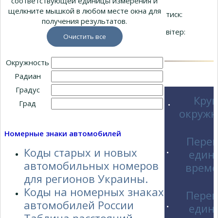
соответствующей единицы измерения и
щелкните мышкой в любом месте окна для
тиск:
получения результатов.
ЗАРАЗ ЧИТАЮТЬ
вітер:
Як продовжити ресурс вантажних
Окружность
шин: рота...
Радиан
Градус
Круг
Град
•
окружн
Номерные знаки автомобилей
Пере
Коды старых и новых
един
•
автомобильных номеров
врем
для регионов Украины.
Коды на номерных знаках
Пере
автомобилей России
един
•