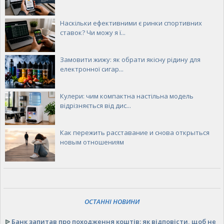
Наскільки ефективними є ринки спортивних
ставок? Чи можу я ї...
Замовити жижу: як обрати якісну рідину для
електронної сигар...
Кулери: чим компактна настільна модель
відрізняється від дис...
Как пережить расставание и снова открыться
новым отношениям
ОСТАННІ НОВИНИ
ᐉ
Банк запитав про походження коштів: як відповісти, щоб не