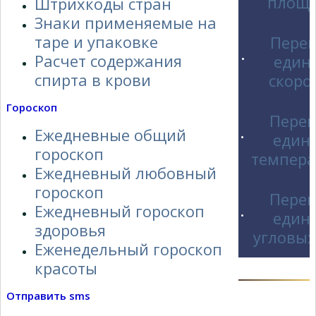
площ
Штрихкоды стран
Знаки применяемые на
таре и упаковке
Пере
Расчет содержания
един
•
спирта в крови
скоро
Габаритные огни для грузовиков –
Гороскоп
безопас...
Перев
Ежедневные общий
един
•
гороскоп
темпера
Ежедневный любовный
гороскоп
Перев
Ежедневный гороскоп
един
•
здоровья
угловых
Еженедельный гороскоп
красоты
Отправить sms