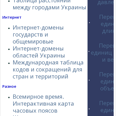
Таблица расстояний
давле
между городами Украины
Пере
Интернет
един
•
Интернет-домены
Чем привлекателен Zeekr MIX Smart Drivin...
дли
государств и
общемировые
Перев
Интернет-домены
единиц 
•
областей Украины
и ве
Международная таблица
кодов и сокращений для
Відстеження та Аналітика: Вимірювання Ус...
Пере
стран и территорий
един
•
Разное
объе
Всемирное время.
Пере
Интерактивная карта
един
•
Шахи, шашки та нарди: чому класичні наст...
часовых поясов