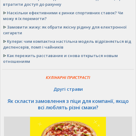
втратити доступ до рахунку
ᐉ
Наскільки ефективними є ринки спортивних ставок? Чи
можу я їх перемогти?
ᐉ
Замовити жижу: як обрати якісну рідину для електронної
сигарети
ᐉ
Кулери: чим компактна настільна модель відрізняється від
диспенсерів, помп і чайників
ᐉ
Как пережить расставание и снова открыться новым
отношениям
КУЛІНАРНІ ПРИСТРАСТІ
Другі страви
Як скласти замовлення з піци для компанії, якщо
всі люблять різні смаки?