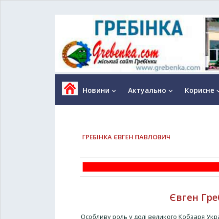
Новини
Актуально
Корисне
keyboard_arrow_down
keyboard_arrow_down
keyboard_a
ГРЕБІНКА ЄВГЕН ПАВЛОВИЧ
Євген Гре
Особливу роль у долі великого Кобзаря Укра