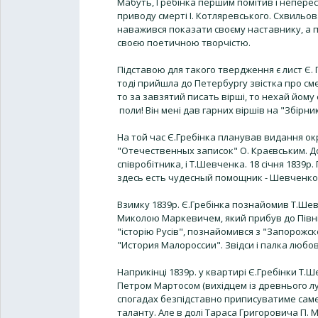
Мабуть, Гребінка першим помітив і неперес
приводу смерті І. Котляревського. Схвильов
наважився показати своєму наставнику, а п
своєю поетичною творчістю.
Підставою для такого твердження є лист Є. Г
тоді прийшла до Петербургу звістка про сме
то за завзятий писать вірші, то нехай йому
поли! Він мені дав гарних віршів на "Збірник
На той час Є.Гребінка планував видання ок
"Отечественных записок" О. Краєвським. До
співробітника, і Т.Шевченка. 18 січня 1839р. 
здесь есть чудесный помощник - Шевченко
Взимку 1839р. Є.Гребінка познайомив Т.Шев
Миколою Маркевичем, який прибув до Півн
"історію Русів", познайомився з "Запорожс
"История Малороссии". Звідси і палка любов
Наприкінці 1839р. у квартирі Є.Гребінки Т
Петром Мартосом (вихідцем із древнього луб
спогадах безпідставно приписуватиме сам
таланту. Але в долі Тараса Григоровича П. М