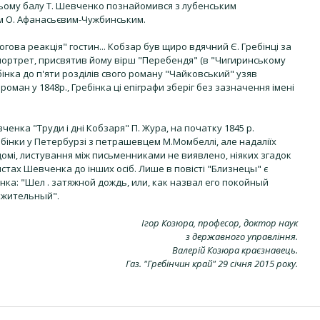
цьому балу Т. Шевченко познайомився з лубенським
м О. Афанасьєвим-Чужбинським.
ова реакція" гостин... Кобзар був щиро вдячний Є. Гребінці за
портрет, присвятив йому вірш "Перебендя" (в "Чигиринському
бінка до п'яти розділів свого роману "Чайковський" узяв
ман у 1848р., Гребінка ці епіграфи зберіг без зазначення імені
вченка "Труди і дні Кобзаря" П. Жура, на початку 1845 р.
бінки у Петербурзі з петрашевцем М.Момбеллі, але надаліїх
омі, листування між письменниками не виявлено, ніяких згадок
истах Шевченка до інших осіб. Лише в повісті "Близнецы" є
нка: "Шел . затяжной дождь, или, как назвал его покойный
лжительный".
Ігор Козюра, професор, доктор наук
з державного управління.
Валерій Козюра краєзнавець.
Газ. "Гребінчин край" 29 січня 2015 року.