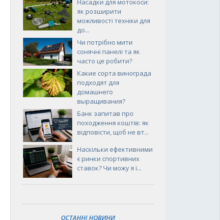
Насадки для мотокоси:
як розширити
можливості техніки для
до...
Чи потрібно мити
сонячні панелі та як
часто це робити?
Какие сорта винограда
подходят для
домашнего
выращивания?
Банк запитав про
походження коштів: як
відповісти, щоб не вт...
Наскільки ефективними
є ринки спортивних
ставок? Чи можу я ї...
ОСТАННІ НОВИНИ