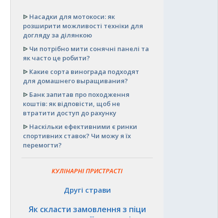
ᐉ
Насадки для мотокоси: як
розширити можливості техніки для
догляду за ділянкою
ᐉ
Чи потрібно мити сонячні панелі та
як часто це робити?
ᐉ
Какие сорта винограда подходят
для домашнего выращивания?
ᐉ
Банк запитав про походження
коштів: як відповісти, щоб не
втратити доступ до рахунку
ᐉ
Наскільки ефективними є ринки
спортивних ставок? Чи можу я їх
перемогти?
КУЛІНАРНІ ПРИСТРАСТІ
Другі страви
Як скласти замовлення з піци