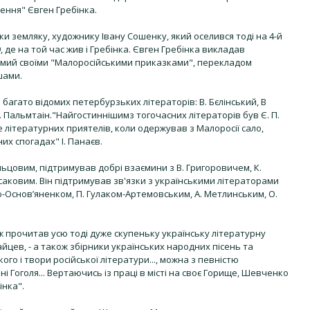
ення" Євген Гребінка.
ки земляку, художнику Івану Сошенку, який оселився тоді на 4-й
, де на той час жив і Гребінка. Євген Гребінка викладав
домий своїми "Малоросійськими приказками", перекладом
шами.
багато відомих петербурзьких літераторів: В. Бєлінський, В
О. Пальмтаін."Найгостиннішимз тогочасних літераторів був Є. П.
 літературних приятелів, коли одержував з Малоросії сало,
их спогадах" І. Панаєв.
льцовим, підтримував добрі взаємини з В. Григоровичем, К.
саковим. Він підтримував зв'язки з українськими літераторами
ою-Основ’яненком, П. Гулаком-Артемовським, А. Метлинським, О.
ж прочитав усю тоді дуже скупеньку українську літературну
айцев, - а також збірники українських народних пісень та
о і твори російської літератури..., можна з певністю
ні Гоголя... Вертаючись із праці в місті на своє Горище, Шевченко
інка".