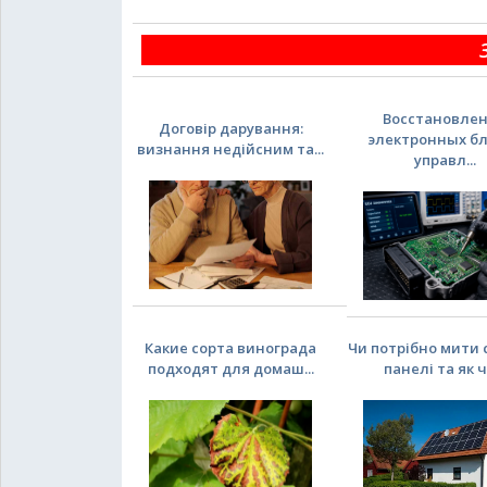
Восстановле
Договір дарування:
электронных б
визнання недійсним та...
управл...
Какие сорта винограда
Чи потрібно мити 
подходят для домаш...
панелі та як ча