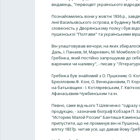
видавець, "первоцвіт українського відродж
Познайомились вони у жовтні 1836 р., завдя
лінії Васильєвського острова, в будинку №49
словесність у Дворянському полку і був ві
пушкінської "Полтави" та українськими вір
Він улаштовував вечори, на яких збиралося 
Даль, І. Панаев, М, Маркевич, М. Момбеллі.
Гребінка, який постійно запрошував до себе
вареники чи наливку", - писав у "Літературн
Гребінка був знайомий з О. Пушкіним; О. Ко
Брюлловим.Ф. Коні, О. Венеціановим, П. Кор
на батьківщині - І. Котляревським, Г. Квітк
Афанасьєвим-Чужбинським та ін.
Певно, саме від нього Т.Шевченко "одразу 
продукцію, - зазначив біограф Кобзаря П. З
"Историю Малой России" Бантиша-Каменськог
припустити, що не проминув він ні Пушкіна, 
влітку 1837р. читав усе, що давав йому Греб