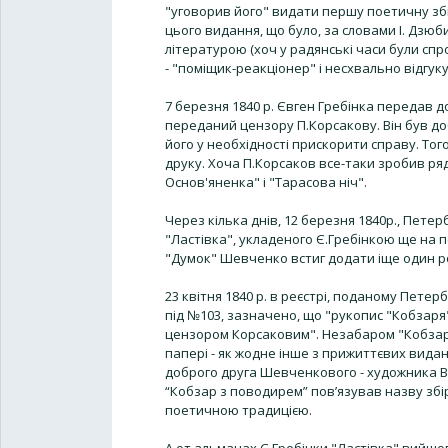
"уговорив його" видати першу поетичну збір
цього видання, що було, за словами І. Дзю
літературою (хоч у радянські часи були спр
- "поміщик-реакціонер" і несхвально відгу
7 березня 1840 р. Євген Гребінка передав д
переданий цензору П.Корсакову. Він був д
його у необхідності прискорити справу. Тог
друку. Хоча П.Корсаков все-таки зробив ря
Основ'яненка" і "Тарасова ніч".
Через кілька днів, 12 березня 1840р., Пете
"Ластівка", укладеного Є.Гребінкою ще на п
"Думок" Шевченко встиг додати іще один ро
23 квітня 1840 р. в реєстрі, поданому Пет
під №103, зазначено, що "рукопис "Кобзаря"
цензором Корсаковим". Незабаром "Кобзар"
папері - як жодне інше з прижиттєвих видан
доброго друга Шевченкового - художника Ва
“Кобзар з поводирем” пов’язував назву зб
поетичною традицією.