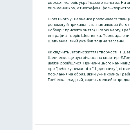
двохсот чоловік українського панства. На 
письменником, етнографом і фольклористо
Після цього у Шевченка розпочалася "ланцюг
допомогу й прихильність, намалював його 
Кобзарі" присвяту знято). В свою чергу, Гре
епіграфи з творів Шевченка. Перевидаючи ро
Шевченка, який уже був тоді на засланні.
Як свідчить Літопис життя і творчості ТГ.Ше
Шевченко ще зустрічався на квартирі Є.Гре
шляхи розійшлися. Причини цього нам невід
про Гребінку немає ні в "Щоденнику", ні в л
посилання на образ, який ужив колись Гребі
Гребенка ехидный, сиречь мелкий и продо