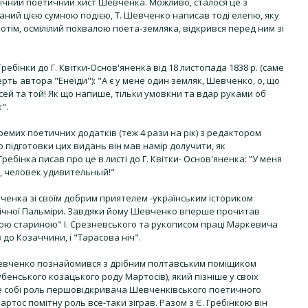
ічний поетичний хист Шевченка. Можливо, сталося це з
аний цією сумною подією, Т. Шевченко написав тоді елегію, яку
отім, осмілілий похвалою поета-земляка, відкрився перед ним зі
ребінки до Г. Квітки-Основ'яненка від 18 листопада 1838 р. (саме
рть автора "Енеїди"): "А є у мене один земляк, Шевченко, о, що
 сей та той! Як що напише, тільки умовкни та вдар руками об
".
ремих поетичних додатків (теж 4 рази на рік) з редактором
 підготовки цих видань він мав намір долучити, як
Гребінка писав про це в листі до Г. Квітки- Основ'яненка: ”У меня
, человек удивительный!"
ченка зі своїм добрим приятелем -українським істориком
ічної Пальміри. Завдяки йому Шевченко вперше прочитав
кою стариною" І. Срезневського та рукописом праці Маркевича
 до Козаччини, і "Тарасова ніч".
.Шевченко познайомився з дрібним полтавським поміщиком
енського козацького роду Мартосів), який пізніше у своїх
е собі роль першовідкривача Шевченківського поетичного
артос помітну роль все-таки зіграв. Разом з Є. Гребінкою він