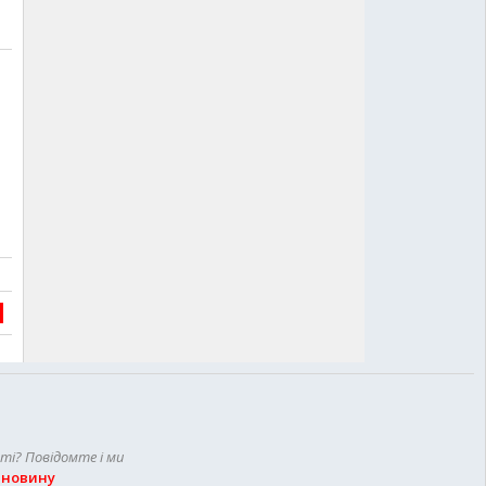
сті? Повідомте і ми
 новину