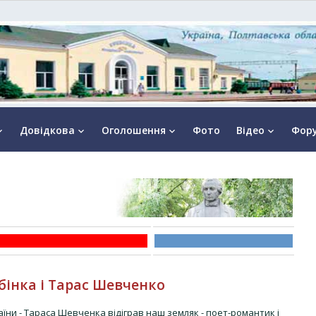
Довідкова
Оголошення
Фото
Відео
Фор
rrow_down
keyboard_arrow_down
keyboard_arrow_down
keyboard_arrow_down
бінка і Тарас Шевченко
їни - Тараса Шевченка відіграв наш земляк - поет-романтик і