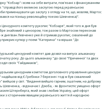
ку "Кобзар" і взяв на себе витрати, пов'язані з фінансуванням
би: "справді його великою заслугою перед українською
оби применшувати цю заслугу з огляду на те, що, мовляв, Мартос
кувався на пізнішу революційну поезію Шевченка)".
о Цензурного комітету рукопис "Кобзаря", який того ж дня був
обре знайомий з цензором, тож разом із Мартосом переконав
о ж дня Іван Левченко уже й отримав рукопис, схвалений до
д прикрих купюр у поемі "Катерина" та віршах "До
рбурзький цензурний комітет дав дозвіл на випуск альманаху
очатку року. До цього альманаху "до своєї "Причинної' та двох
зділ своїх "Гайдамаків",
ербурзьким цензурним комітетом доголовного управління цензури
 надійшов від Є.Гребінки 7 березня і тоді ж був схвалений
 вийшов у світ. "Видання вийшло гарним, ошатним, на доброму
ь Шевченка, - відзначає І. Дзюба, - як фронтиспіс уміщено офорт
силя Штернберга, який знав і любив Україну, цей офорт
ірки з історичним явищем українського життя й народною