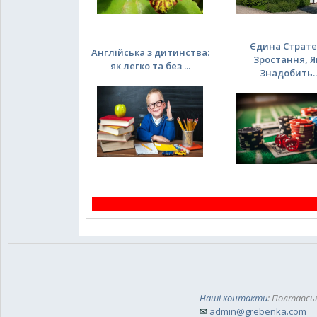
Єдина Страте
Англійська з дитинства:
Зростання, Я
як легко та без ...
Знадобить..
Наші контакти
: Полтавськ
✉
admin@grebenka.com