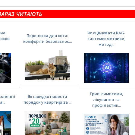
ЗАРАЗ ЧИТАЮТЬ
ние
Як оцінювати RAG-
Переноска для кота:
локов
системи: метрики,
комфорт и безопаснос...
метод...
Грип: симптоми,
сонячні
Як швидко навести
лікування та
...
порядок у квартирі за ...
профілактик...