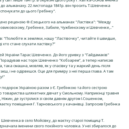
у світ лише 1841 р. В березні цього року Г. Квітка-Основ'яненко
и до альманаху. 22 листопада 1841р. він просить Т.Шевченка
 спонукати до цього Гребінку".
іщено рецензію Ф.Єзецького на альманах "Ластівка": "Между
виковскому, Гребенке, Забиле, Чужбинскому и Шевченке,.."
в: "Полюбіте ж земляки, нашу "Ластівочку", читайте її швидше,
і хто стане слухати ластівку?”
вей України Тарас Шевченко. До його уривку з "Гайдамаків"
"Порадував нас торік Шевченко "Кобзарем”, а тепер написав
, така смашна, мовляв, як у спасівку та у жаркий день після
читаєш, і не одірвешся. Оце для приміру з неї перша глава. А там
у!"
у подорож Україною разом з Є. Гребінкою та його сестрою
товариства шляхетних дівчат у Смольному. Наприкінці травня
 Ніжин, де зустрілися зі своїм давнім другом І.Сошенком,
аєтку поміщення Г. Тарновського у качанівці. Запросив Гребінка
з Шевченка в село Мойсівку, до маєтку старої поміщиці Т.
ідзначала іменини свого покійного чоловіка. У неї збиралося до