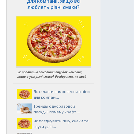
для компанії, якщо всі
люблять різні смаки?
Як правильно замовити піцу для компанії,
якщо в усіх різні смаки? Розбираємо, як поєд
Як скласти замовлення з піци
для компані...
Тренды одноразовой
посуды: почему крафт ...
Як поєднувати піцу, снеки та
соуси для і...