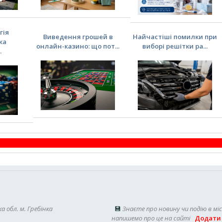
гія
Виведення грошей в
Найчастіші помилки при
ка
онлайн-казино: що пот...
виборі решітки ра...
.
а обл. м. Гребінка
💾
Знаєте про новину чи подію в мі
напишемо про це на сайті
Додати