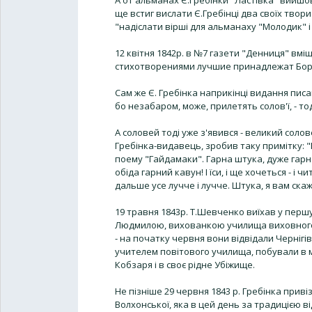
А от альманах Є.Гребінки "Ластівка" вийшов 
ще встиг вислати Є.Гребінці два своїх твор
"надіслати вірші для альманаху "Молодик" і
12 квітня 1842р. в №7 газети "Денниця" вм
стихотворениями лучшие принадлежат Боро
Сам же Є. Гребінка наприкінці видання писа
бо незабаром, може, прилетять солов'ї, - тод
А соловей тоді уже з'явився - великий соло
Гребінка-видавець, зробив таку примітку: 
поему "Гайдамаки". Гарна штука, дуже гарна
обіда гарний кавун! І їси, і ще хочеться - і 
дальше усе лучче і лучче. Штука, я вам скаж
19 травня 1843р. Т.Шевченко виїхав у перш
Людмилою, вихованкою училища виховного 
- на початку червня вони відвідали Чернігів,
учителем повітового училища, побували в м
Кобзаря і в своє рідне Убіжище.
Не пізніше 29 червня 1843 р. Гребінка приві
Волхонської, яка в цей день за традицією в