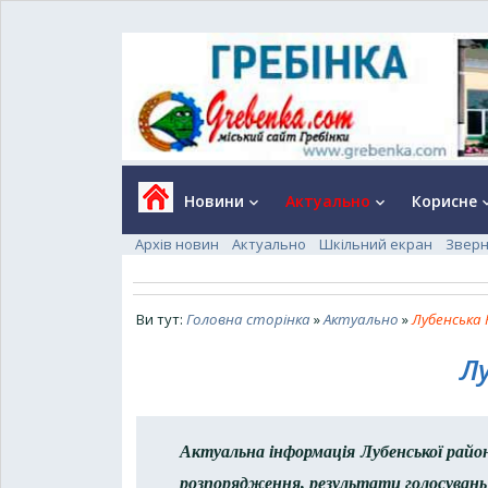
Новини
Актуально
Корисне
keyboard_arrow_down
keyboard_arrow_down
keyboard_a
Архів новин
Актуально
Шкільний екран
Зверн
Ви тут:
Головна сторінка
»
Актуально
»
Лубенська 
Л
Актуальна інформація Лубенської район
розпорядження, результати голосувань