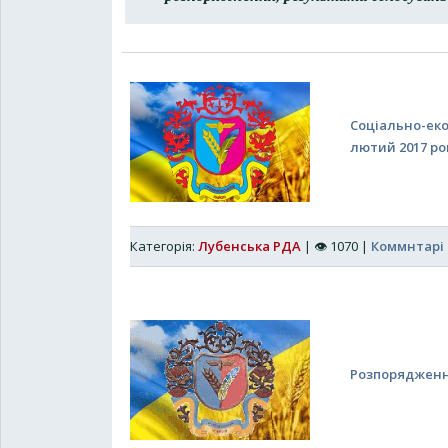
Соціально-еко
лютий 2017 ро
Категорія:
Лубенська РДА
|
👁
1070
|
Коммнтарі 
Розпорядження