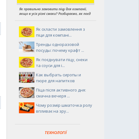
Як правильно замовити піцу для компанії,
якщо в усіх різні смаки? Розбираємо, як поєд
7
Як скласти замовлення з
піци для компані...
Тренды одноразовой
посуды: почему крафт ...
Як поєднувати піцу, снеки
та соуси для і...
Как выбрать сиропы и
пюре для напитков
Піца після активного дня:
смачна вечеря ...
7
Чому розмір шматочка ролу
впливає на зру...
ТЕХНОЛОГІЇ