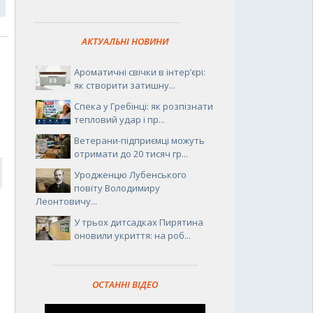
АКТУАЛЬНІ НОВИНИ
Ароматичні свічки в інтер’єрі:
як створити затишну...
Спека у Гребінці: як розпізнати
тепловий удар і пр...
Ветерани-підприємці можуть
отримати до 20 тисяч гр...
7
Уродженцю Лубенського
повіту Володимиру
Леонтовичу...
У трьох дитсадках Пирятина
оновили укриття: на роб...
ОСТАННІ ВІДЕО