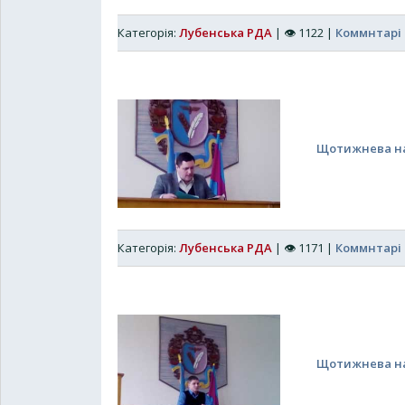
Категорія:
Лубенська РДА
|
👁
1122
|
Коммнтарі 
Щотижнева нар
Категорія:
Лубенська РДА
|
👁
1171
|
Коммнтарі 
Щотижнева нар