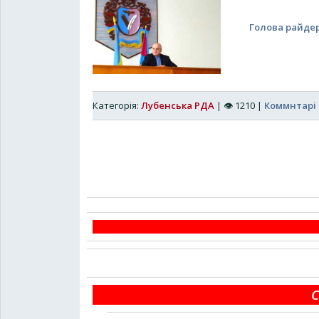
Голова райдер
Категорія:
Лубенська РДА
|
👁
1210
|
Коммнтарі 
С