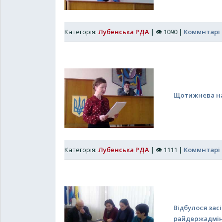
Категорія:
Лубенська РДА
|
👁
1090
|
Коммнтарі 
Щотижнева нар
Категорія:
Лубенська РДА
|
👁
1111
|
Коммнтарі 
Відбулося засі
райдержадмін