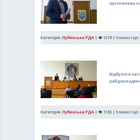
Щотижнева нара
Категорія:
Лубенська РДА
|
👁
1219
|
Коммнтарі 
Відбулося засі
райдержадмін
Категорія:
Лубенська РДА
|
👁
1165
|
Коммнтарі 