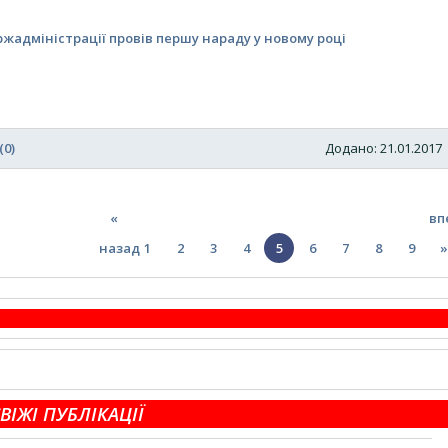
жадміністрації провів першу нараду у новому році
(0)
Додано: 21.01.201
«
вп
назад
1
2
3
4
5
6
7
8
9
»
ВІЖІ ПУБЛІКАЦІЇ