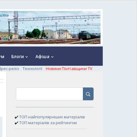
ум
Блоги
Афіша
keyboard_arrow_down
keyboard_arrow_down
Прес-реліз
Технології
Новини Полтавщини TV
✔️
ТОП найпопулярніших матеріалів
✔️
ТОП матеріалів за рейтингом