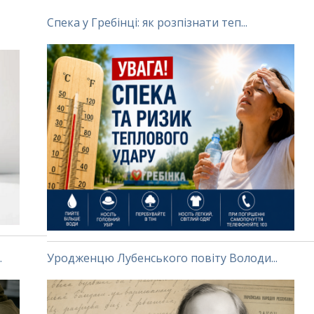
Спека у Гребінці: як розпізнати теп...
.
Уродженцю Лубенського повіту Володи...