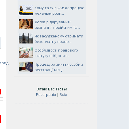
Кому та скільки: як працює
механізм розп...
Договір дарування:
визнання недійсним та...
Як засудженому отримати
безоплатну право...
7
Особливості правового
статусу осіб, зник...
еред
Процедура зняття особи з
реєстрації місц...
Вітаю Вас
,
Гість
!
Реєстрація
|
Вхід