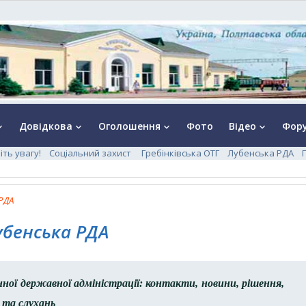
Довідкова
Оголошення
Фото
Відео
Фор
rrow_down
keyboard_arrow_down
keyboard_arrow_down
keyboard_arrow_down
іть увагу!
Соціальний захист
Гребінківська ОТГ
Лубенська РДА
РДА
убенська РДА
ної державної адміністрації: контакти, новини, рішення,
 та слухань