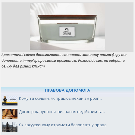
Ароматичні свічки допомагають створити затишну атмосферу та
доповнити інтер’єр приємним ароматом. Розповідаємо, як вибрати
свічку для різних кімнат
ПРАВОВА ДОПОМОГА
Кому та скільки: як працює механізм розп...
Договір дарування: визнання недійсним та...
Як засудженому отримати безоплатну право...