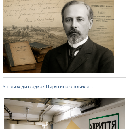
У трьох дитсадках Пирятина оновили ...