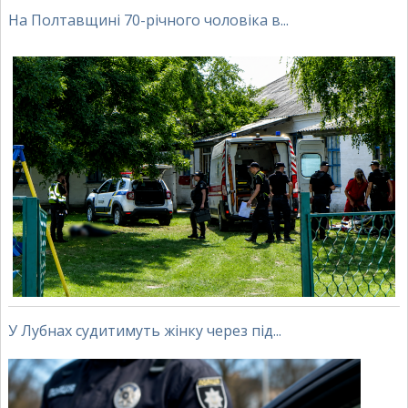
На Полтавщині 70-річного чоловіка в...
У Лубнах судитимуть жінку через під...