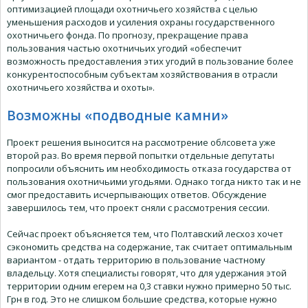
оптимизацией площади охотничьего хозяйства с целью
уменьшения расходов и усиления охраны государственного
охотничьего фонда. По прогнозу, прекращение права
пользования частью охотничьих угодий «обеспечит
возможность предоставления этих угодий в пользование более
конкурентоспособным субъектам хозяйствования в отрасли
охотничьего хозяйства и охоты».
Возможны «подводные камни»
Проект решения выносится на рассмотрение облсовета уже
второй раз. Во время первой попытки отдельные депутаты
попросили объяснить им необходимость отказа государства от
пользования охотничьими угодьями. Однако тогда никто так и не
смог предоставить исчерпывающих ответов. Обсуждение
завершилось тем, что проект сняли с рассмотрения сессии.
Сейчас проект объясняется тем, что Полтавский лесхоз хочет
сэкономить средства на содержание, так считает оптимальным
вариантом - отдать территорию в пользование частному
владельцу. Хотя специалисты говорят, что для удержания этой
территории одним егерем на 0,3 ставки нужно примерно 50 тыс.
Грн в год. Это не слишком большие средства, которые нужно