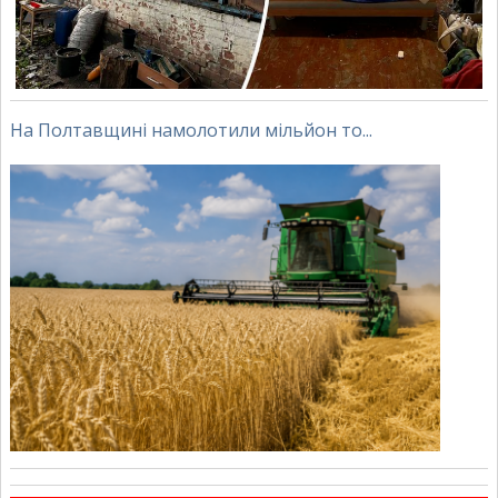
На Полтавщині намолотили мільйон то...