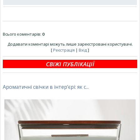
Всього коментарів
:
0
Додавати коментарі можуть лише зареєстровані користувачі.
[
Реєстрація
|
Вхід
]
СВІЖІ ПУБЛІКАЦІЇ
Ароматичні свічки в інтер’єрі: як с...