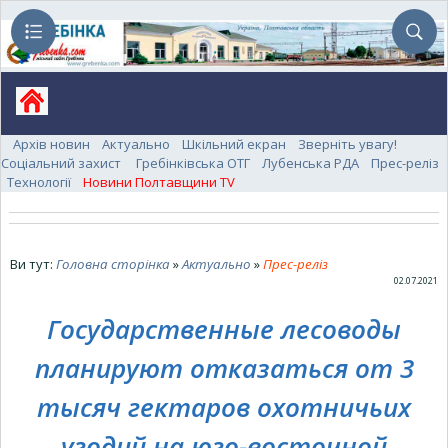
Архів новин
Актуально
Шкільний екран
Зверніть увагу!
Соціальний захист
Гребінківська ОТГ
Лубенська РДА
Прес-реліз
Технології
Новини Полтавщини TV
Ви тут:
Головна сторінка
»
Актуально
»
Прес-реліз
02.07.2021
Государственные лесоводы
планируют отказаться от 3
тысяч гектаров охотничьих
угодий на юго-восточной