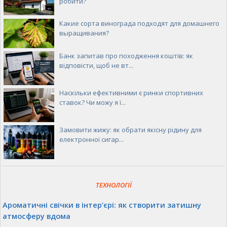
робити?
Какие сорта винограда подходят для домашнего
выращивания?
Банк запитав про походження коштів: як
відповісти, щоб не вт...
Наскільки ефективними є ринки спортивних
ставок? Чи можу я ї...
Замовити жижу: як обрати якісну рідину для
електронної сигар...
ТЕХНОЛОГІЇ
Ароматичні свічки в інтер’єрі: як створити затишну
атмосферу вдома