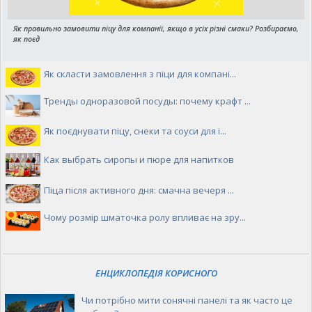
Як правильно замовити піцу для компанії, якщо в усіх різні смаки? Розбираємо,
як поєд
Як скласти замовлення з піци для компані...
Тренды одноразовой посуды: почему крафт ...
Як поєднувати піцу, снеки та соуси для і...
Как выбрать сиропы и пюре для напитков
Піца після активного дня: смачна вечеря ...
Чому розмір шматочка ролу впливає на зру...
ЕНЦИКЛОПЕДІЯ КОРИСНОГО
Чи потрібно мити сонячні панелі та як часто це