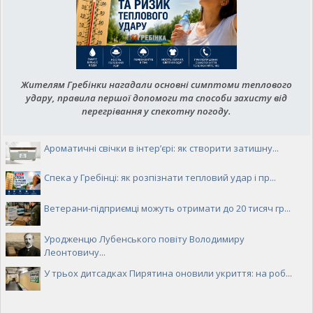
Жителям Гребінки нагадали основні симптоми теплового
удару, правила першої допомоги та способи захисту від
перегрівання у спекотну погоду.
Ароматичні свічки в інтер’єрі: як створити затишну...
Спека у Гребінці: як розпізнати тепловий удар і пр...
Ветерани-підприємці можуть отримати до 20 тисяч гр...
Уродженцю Лубенського повіту Володимиру
Леонтовичу...
У трьох дитсадках Пирятина оновили укриття: на роб...