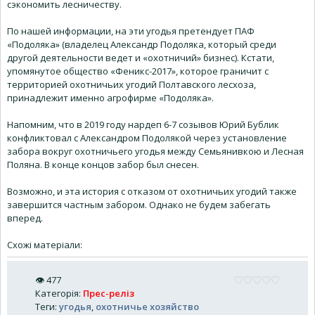
сэкономить лесничеству.
По нашей информации, на эти угодья претендует ПАФ
«Подоляка» (владелец Александр Подоляка, который среди
другой деятельности ведет и «охотничий» бизнес). Кстати,
упомянутое общество «Феникс-2017», которое граничит с
территорией охотничьих угодий Полтавского лесхоза,
принадлежит именно агрофирме «Подоляка».
Напомним, что в 2019 году нардеп 6-7 созывов Юрий Бублик
конфликтовал с Александром Подолякой через установление
забора вокруг охотничьего угодья между Семьянивкою и Лесная
Поляна. В конце концов забор был снесен.
Возможно, и эта история с отказом от охотничьих угодий также
завершится частным забором. Однако не будем забегать
вперед.
Схожі матеріали:
👁
477
Категорія
:
Прес-реліз
Теги
:
угодья
,
охотничье хозяйство