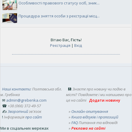
Особливості правового статусу осіб, зник...
Процедура зняття особи з реєстрації місц...
Вітаю Вас
,
Гість
!
Реєстрація
|
Вхід
Наші контакти
: Полтавська обл.
💾
Знаєте про новину чи подію в
м. Гребінка
місті? Повідомте і ми напишемо про
✉
admin@grebenka.com
це на сайті
Додати новину
☎
+38 (066) 372-49-57
✍
Зворотний
зв'язок
»
Онлайн-опитування
!
Інформація
про сайт
»
Книга відгуків і пропозицій
»
FAQ
Питання та відповіді
Ми в соціальних мережах
»
Реклама на сайті