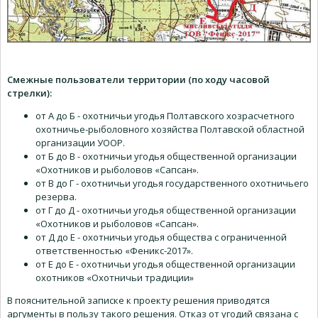
Смежные пользователи территории (по ходу часовой
стрелки):
от А до Б - охотничьи угодья Полтавского хозрасчетного
охотничье-рыболовного хозяйства Полтавской областной
организации УООР.
от Б до В - охотничьи угодья общественной организации
«Охотников и рыболовов «Сапсан».
от В до Г - охотничьи угодья государственного охотничьего
резерва.
от Г до Д - охотничьи угодья общественной организации
«Охотников и рыболовов «Сапсан».
от Д до Е - охотничьи угодья общества с ограниченной
ответственностью «Феникс-2017».
от Е до Е - охотничьи угодья общественной организации
охотников «Охотничьи традиции»
В пояснительной записке к проекту решения приводятся
аргументы в пользу такого решения. Отказ от угодий связана с