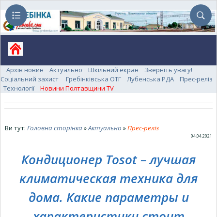
Архів новин
Актуально
Шкільний екран
Зверніть увагу!
Соціальний захист
Гребінківська ОТГ
Лубенська РДА
Прес-реліз
Технології
Новини Полтавщини TV
Ви тут:
Головна сторінка
»
Актуально
»
Прес-реліз
04.04.2021
Кондиционер Tosot – лучшая
климатическая техника для
дома. Какие параметры и
характеристики стоит