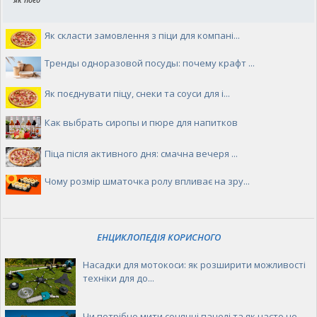
Як скласти замовлення з піци для компані...
Тренды одноразовой посуды: почему крафт ...
Як поєднувати піцу, снеки та соуси для і...
Как выбрать сиропы и пюре для напитков
Піца після активного дня: смачна вечеря ...
Чому розмір шматочка ролу впливає на зру...
ЕНЦИКЛОПЕДІЯ КОРИСНОГО
Насадки для мотокоси: як розширити можливості
техніки для до...
Чи потрібно мити сонячні панелі та як часто це