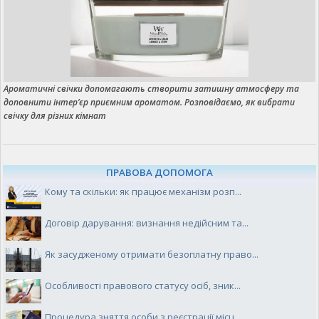
Ароматичні свічки допомагають створити затишну атмосферу та
доповнити інтер’єр приємним ароматом. Розповідаємо, як вибрати
свічку для різних кімнат
ПРАВОВА ДОПОМОГА
Кому та скільки: як працює механізм розп...
Договір дарування: визнання недійсним та...
Як засудженому отримати безоплатну право...
Особливості правового статусу осіб, зник...
Процедура зняття особи з реєстрації місц...