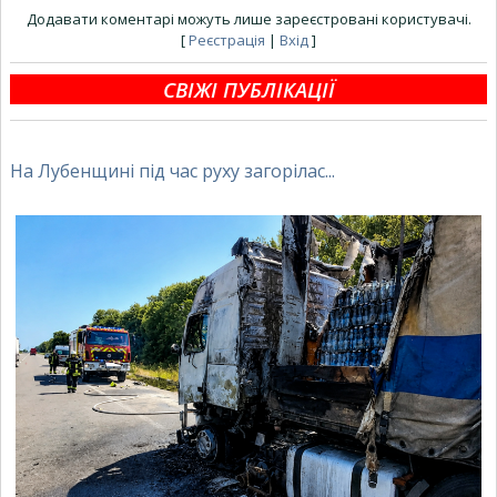
Додавати коментарі можуть лише зареєстровані користувачі.
[
Реєстрація
|
Вхід
]
СВІЖІ ПУБЛІКАЦІЇ
На Лубенщині під час руху загорілас...