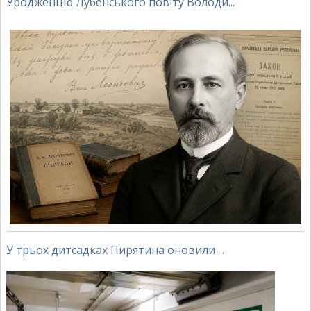
Уродженцю Лубенського повіту Володи...
У трьох дитсадках Пирятина оновили ...