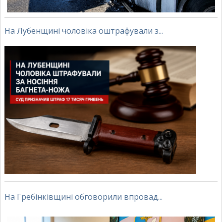
На Лубенщині чоловіка оштрафували з...
На Гребінківщині обговорили впровад...