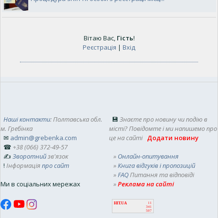
Вітаю Вас
,
Гість
!
Реєстрація
|
Вхід
Наші контакти
: Полтавська обл.
💾
Знаєте про новину чи подію в
м. Гребінка
місті? Повідомте і ми напишемо про
✉
admin@grebenka.com
це на сайті
Додати новину
☎
+38 (066) 372-49-57
✍
Зворотний
зв'язок
»
Онлайн-опитування
!
Інформація
про сайт
»
Книга відгуків і пропозицій
»
FAQ
Питання та відповіді
Ми в соціальних мережах
»
Реклама на сайті
HIT.UA
11
341
507