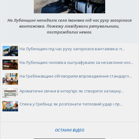
На Лубенщині неподалік села Іванівка під час руху загорілася
вантажівка. Пожежу ліквідували рятувальники,
постраждалих немає.
На Лубенщині під час руху загорілася вантажівка: п...
На Лубенщині чоловіка оштрафували за незаконне нос...
На Гребінківщині обговорили впровадження стандарті...
Ароматичні свічки в інтер’єрі: як створити затишну...
Спека у Гребінці: як розпізнати тепловий удар і пр...
ОСТАННІ ВІДЕО