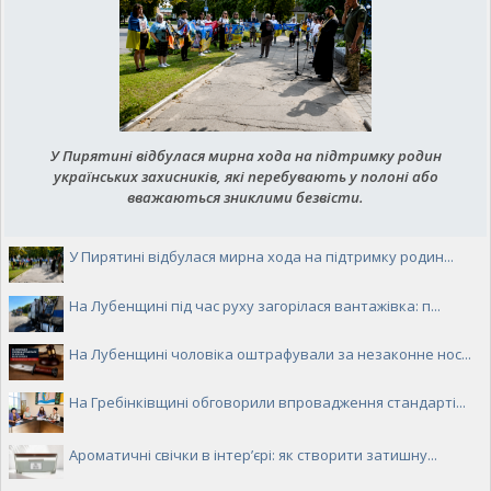
У Пирятині відбулася мирна хода на підтримку родин
українських захисників, які перебувають у полоні або
вважаються зниклими безвісти.
У Пирятині відбулася мирна хода на підтримку родин...
На Лубенщині під час руху загорілася вантажівка: п...
На Лубенщині чоловіка оштрафували за незаконне нос...
На Гребінківщині обговорили впровадження стандарті...
Ароматичні свічки в інтер’єрі: як створити затишну...