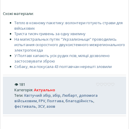
Схожі матеріали:
Тепло в кожному пакетику: волонтери готують страви для
військових
Триста тисяч гривень за одну хвилину
На магистральных путях "Укрзализныци" проводились
испытания скоростного двухсистемного межрегионального
электропоезда
У Полтаві хапають усіх рудих псів, міліції дозволено
застосовувати зброю
Собаку, яка покусала 43 полтавчан нерешті зловили
👁
181
Категорія
:
Актуально
Теги
:
Квітучий збір
,
збір
,
Любарт
,
допомога
військовим
,
FPV
,
Полтава
,
благодійність
,
фестиваль
,
ЗСУ
,
азов