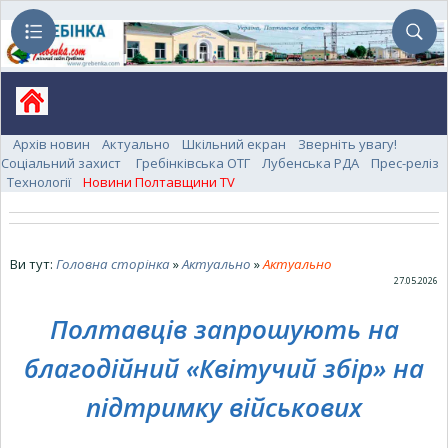
Архів новин
Актуально
Шкільний екран
Зверніть увагу!
Соціальний захист
Гребінківська ОТГ
Лубенська РДА
Прес-реліз
Технології
Новини Полтавщини TV
Ви тут:
Головна сторінка
»
Актуально
»
Актуально
27.05.2026
Полтавців запрошують на
благодійний «Квітучий збір» на
підтримку військових