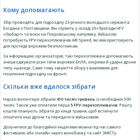
Кому допомагають
Збір проводять для підрозділу 23-річного молодшого сержанта
Богдана з Полтавщини. Він служить у складі 20-ї бригади НГУ
«Любарт» та воює на Покровському напрямку. Військові
потребують FPV-перехоплювачів AIR Speed, які використовують
для протидії ворожим безпілотникам.
За інформацією організаторів, такі перехоплювачі допомагають
знешкоджувати різні типи ворожих БпЛА, зокрема й ударні дрони
типу «шахед». Саме тому закриття збору є важливим для
посилення підрозділу на фронті.
Скільки вже вдалося зібрати
Наразі волонтери зібрали
410 тисяч гривень
із необхідних 500
тисяч. Також уже оплатили перші
5 FPV-перехоплювачів
. Решту
коштів планують зібрати до кінця травня, щоб встигнути
оплатити інші дрони та передати їх військовим.
Долучитися до благодійної ініціативи можна під час самого
фестивалю або онлайн через монобанку та сайт ЗМІСТу.