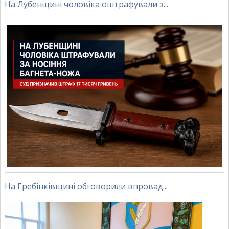
На Лубенщині чоловіка оштрафували з...
На Гребінківщині обговорили впровад...