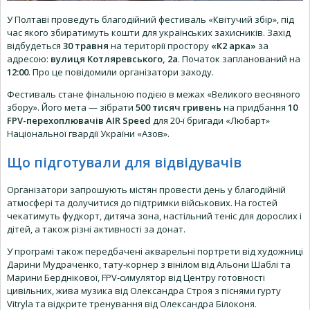
У Полтаві проведуть благодійний фестиваль «Квітучий збір», під
час якого збиратимуть кошти для українських захисників. Захід
відбудеться
30 травня
на території простору
«К2 арка»
за
адресою:
вулиця Котляревського, 2а
. Початок запланований на
12:00
. Про це повідомили організатори заходу.
Фестиваль стане фінальною подією в межах «Великого весняного
збору». Його мета — зібрати
500 тисяч гривень
на придбання
10
FPV-перехоплювачів AIR Speed
для 20-ї бригади «Любарт»
Національної гвардії України «Азов».
Що підготували для відвідувачів
Організатори запрошують містян провести день у благодійній
атмосфері та долучитися до підтримки військових. На гостей
чекатимуть фудкорт, дитяча зона, настільний теніс для дорослих і
дітей, а також різні активності за донат.
У програмі також передбачені акварельні портрети від художниці
Дарини Мудраченко, тату-корнер з вінілом від Альони Шаблі та
Марини Берднікової, FPV-симулятор від Центру готовності
цивільних, жива музика від Олександра Строя з піснями гурту
Vitryla та відкрите тренування від Олександра Білоконя.