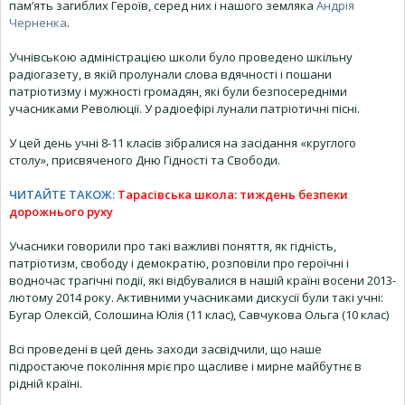
пам’ять загиблих Героїв, серед них і нашого земляка
Андрія
Черненка
.
Учнівською адміністрацією школи було проведено шкільну
радіогазету, в якій пролунали слова вдячності і пошани
патріотизму і мужності громадян, які були безпосередніми
учасниками Революції. У радіоефірі лунали патріотичні пісні.
У цей день учні 8-11 класів зібралися на засідання «круглого
столу», присвяченого Дню Гідності та Свободи.
ЧИТАЙТЕ ТАКОЖ:
Тарасівська школа: тиждень безпеки
дорожнього руху
Учасники говорили про такі важливі поняття, як гідність,
патріотизм, свободу і демократію, розповіли про героїчні і
водночас трагічні події, які відбувалися в нашій країні восени 2013-
лютому 2014 року. Активними учасниками дискусії були такі учні:
Бугар Олексій, Солошина Юлія (11 клас), Савчукова Ольга (10 клас)
Всі проведені в цей день заходи засвідчили, що наше
підростаюче покоління мріє про щасливе і мирне майбутнє в
рідній країні.