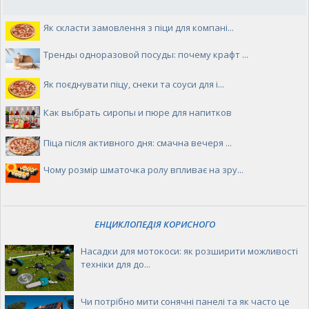
Як скласти замовлення з піци для компані...
Тренды одноразовой посуды: почему крафт ...
Як поєднувати піцу, снеки та соуси для і...
Как выбрать сиропы и пюре для напитков
Піца після активного дня: смачна вечеря ...
Чому розмір шматочка ролу впливає на зру...
ЕНЦИКЛОПЕДІЯ КОРИСНОГО
Насадки для мотокоси: як розширити можливості
техніки для до...
Чи потрібно мити сонячні панелі та як часто це