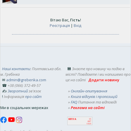
Вітаю Вас
,
Гість
!
Реєстрація
|
Вхід
Наші контакти
: Полтавська обл.
💾
Знаєте про новину чи подію в
м. Гребінка
місті? Повідомте і ми напишемо про
✉
admin@grebenka.com
це на сайті
Додати новину
☎
+38 (066) 372-49-57
✍
Зворотний
зв'язок
»
Онлайн-опитування
!
Інформація
про сайт
»
Книга відгуків і пропозицій
»
FAQ
Питання та відповіді
Ми в соціальних мережах
»
Реклама на сайті
HIT.UA
15
697
1323