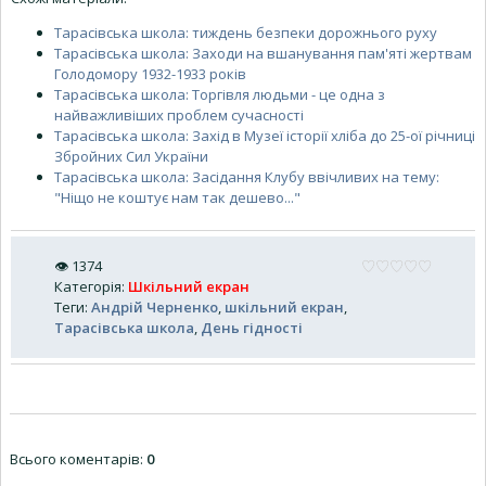
Тарасівська школа: тиждень безпеки дорожнього руху
Тарасівська школа: Заходи на вшанування пам'яті жертвам
Голодомору 1932-1933 років
Тарасівська школа: Торгівля людьми - це одна з
найважливіших проблем сучасності
Тарасівська школа: Захід в Музеї історії хліба до 25-ої річниці
Збройних Сил України
Тарасівська школа: Засідання Клубу ввічливих на тему:
"Ніщо не коштує нам так дешево..."
👁
1374
Категорія
:
Шкільний екран
Теги
:
Андрій Черненко
,
шкільний екран
,
Тарасівська школа
,
День гідності
Всього коментарів
:
0