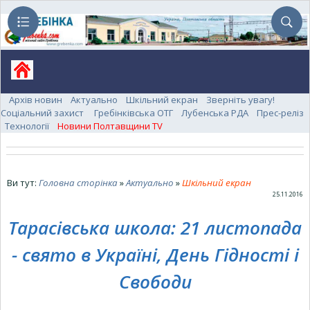
Архів новин
Актуально
Шкільний екран
Зверніть увагу!
Соціальний захист
Гребінківська ОТГ
Лубенська РДА
Прес-реліз
Технології
Новини Полтавщини TV
Ви тут:
Головна сторінка
»
Актуально
»
Шкільний екран
25.11.2016
Тарасівська школа: 21 листопада
- свято в Україні, День Гідності і
Свободи