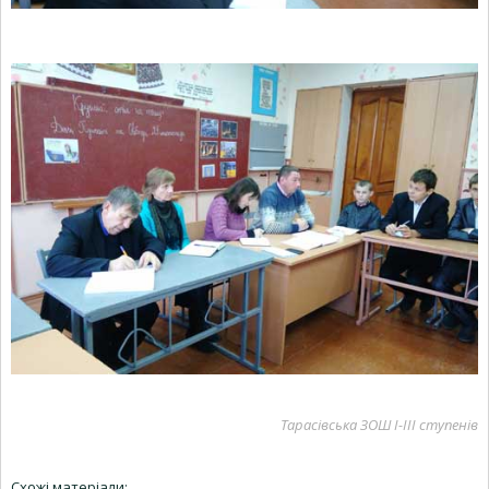
Тарасівська ЗОШ І-ІІІ ступенів
Схожі матеріали: