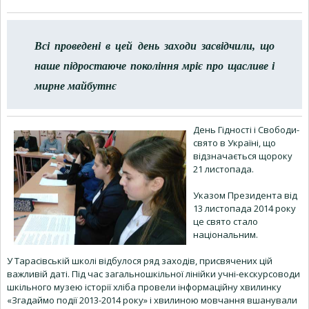
Всі проведені в цей день заходи засвідчили, що
наше підростаюче покоління мріє про щасливе і
мирне майбутнє
День Гідності і Свободи-
свято в Україні, що
відзначається щороку
21 листопада.
Указом Президента від
13 листопада 2014 року
це свято стало
національним.
У Тарасівській школі відбулося ряд заходів, присвячених цій
важливій даті. Під час загальношкільної лінійки учні-екскурсоводи
шкільного музею історії хліба провели інформаційну хвилинку
«Згадаймо події 2013-2014 року» і хвилиною мовчання вшанували