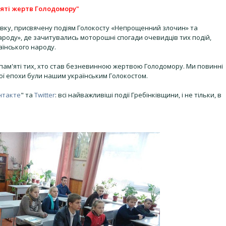
'яті жертв Голодомору"
ставку, присвячену подіям Голокосту «Непрощенний злочин» та
роду», де зачитувались моторошні спогади очевидців тих подій,
аїнського народу.
 пам'яті тих, хто став безневинною жертвою Голодомору. Ми повинні
ої епохи були нашим українським Голокостом.
нтакте
" та
Twitter
: всі найважливіші події Гребінківщини, і не тільки, в