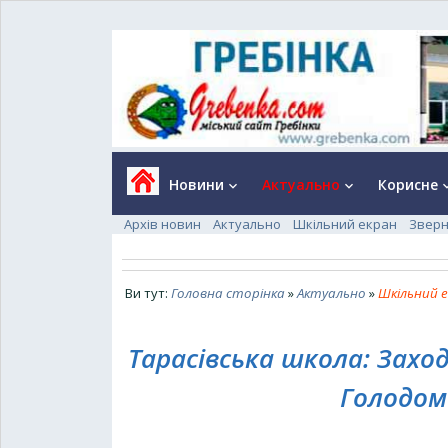
Новини
Актуально
Корисне
keyboard_arrow_down
keyboard_arrow_down
keyboard_a
Архів новин
Актуально
Шкільний екран
Зверн
Ви тут:
Головна сторінка
»
Актуально
»
Шкільний 
Тарасівська школа: Зах
Голодомо