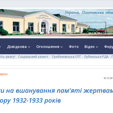
Довідкова
Оголошення
Фото
Відео
Фор
rrow_down
keyboard_arrow_down
keyboard_arrow_down
keyboard_arrow_down
іть увагу!
Соціальний захист
Гребінківська ОТГ
Лубенська РДА
екран
02.12.20
оди на вшанування пам'яті жертва
ру 1932-1933 років