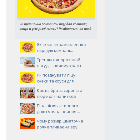
Як правильно замовити піцу для компанії,
якщо в усіх різні смаки? Розбираємо, як поєд
Як скласти замовлення з
піци для компані...
Тренды одноразовой
посуды: почему крафт ...
Як поєднувати піцу,
снеки та соуси для і...
Как выбрать сиропы и
пюре для напитков
Піца після активного
дня: смачна вечеря ...
Чому розмір шматочка
ролу впливає на зру...