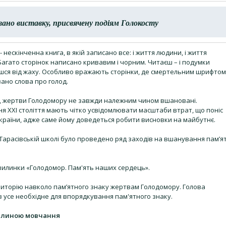
зовано виставку, присвячену подіям Голокосту
- нескінченна книга, в якій записано все: і життя людини, і життя
 Багато сторінок написано кривавим і чорним. Читаєш – і подумки
шся від жаху. Особливо вражають сторінки, де смертельним шрифтом
ано слова про голод.
, жертви Голодомору не завжди належним чином вшановані.
ня ХХІ століття мають чітко усвідомлювати масштаби втрат, що поніс
країни, адже саме йому доведеться робити висновки на майбутнє.
в Тарасівській школі було проведено ряд заходів на вшанування пам’ят
вилинки «Голодомор. Пам'ять наших сердець».
иторію навколо пам’ятного знаку жертвам Голодомору. Голова
в усе необхідне для впорядкування пам'ятного знаку.
вилиною мовчання