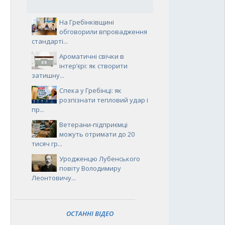
На Гребінківщині
обговорили впровадження
стандарті...
Ароматичні свічки в
інтер’єрі: як створити
затишну...
Спека у Гребінці: як
розпізнати тепловий удар і
пр...
Ветерани-підприємці
можуть отримати до 20
тисяч гр...
Уродженцю Лубенського
повіту Володимиру
Леонтовичу...
ОСТАННІ ВІДЕО