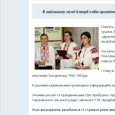
В шкільному музеї історії хліба органі
Пам’ять 
країни.
здригає
вкарбов
На жаль
Поколін
народ У
І тому 
жертвам Голодомору 1932-1933рр.
Класними керівниками проведено інформаційні х
Учнями школи та працівниками СБК прибрано тер
Тарасівської сільської ради Савченко С.М. придба
Учні вшанували загиблих в ті страшні роки х