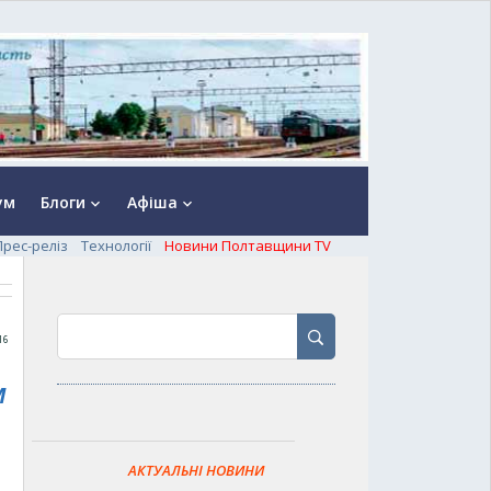
ум
Блоги
Афіша
keyboard_arrow_down
keyboard_arrow_down
Прес-реліз
Технології
Новини Полтавщини TV
16
м
АКТУАЛЬНІ НОВИНИ