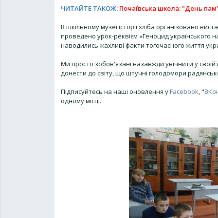
ЧИТАЙТЕ ТАКОЖ:
Почаївська школа: "День пам
В шкільному музеї історії хліба організовано ви
проведено урок-реквієм «Геноцид українського на
наводились жахливі факти тогочасного життя укр
Ми просто зобов'язані назавжди увічнити у своїй
донести до світу, що штучні голодомори радянськ
Підписуйтесь на наші оновлення у
Facebook
, "
ВКо
одному місці.