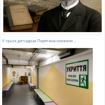
У трьох дитсадках Пирятина оновили ...