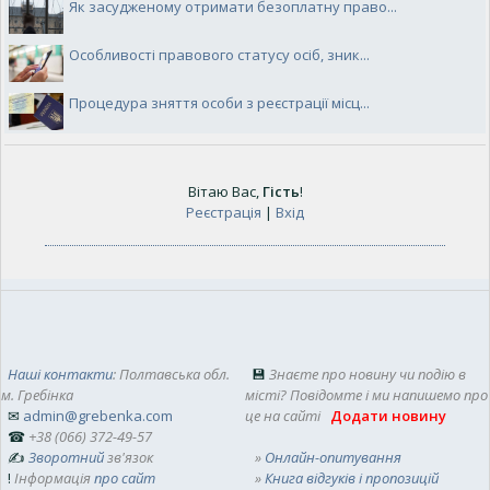
Як засудженому отримати безоплатну право...
Особливості правового статусу осіб, зник...
Процедура зняття особи з реєстрації місц...
Вітаю Вас
,
Гість
!
Реєстрація
|
Вхід
Наші контакти
: Полтавська обл.
💾
Знаєте про новину чи подію в
м. Гребінка
місті? Повідомте і ми напишемо про
✉
admin@grebenka.com
це на сайті
Додати новину
☎
+38 (066) 372-49-57
✍
Зворотний
зв'язок
»
Онлайн-опитування
!
Інформація
про сайт
»
Книга відгуків і пропозицій