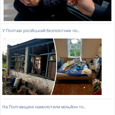
У Полтаві російський безпілотник по...
На Полтавщині намолотили мільйон то...