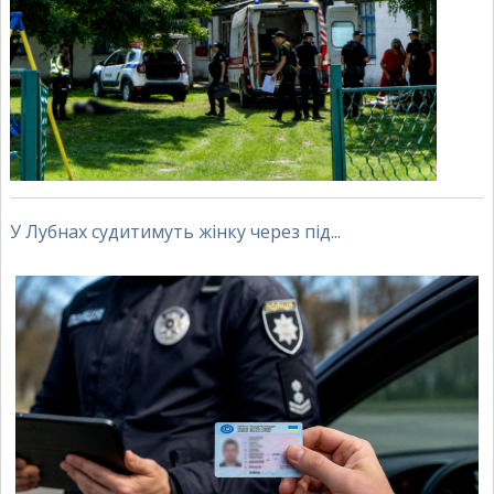
У Лубнах судитимуть жінку через під...