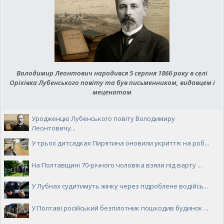
Володимир Леонтович народився 5 серпня 1866 року в селі
Оріхівка Лубенського повіту та був письменником, видавцем і
меценатом
Уродженцю Лубенського повіту Володимиру
Леонтовичу...
У трьох дитсадках Пирятина оновили укриття: на роб...
На Полтавщині 70-річного чоловіка взяли під варту ...
У Лубнах судитимуть жінку через підроблене водійсь...
У Полтаві російський безпілотник пошкодив будинок ...