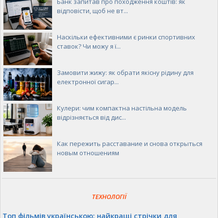
Банк запитав про походження коштів: як
відповісти, щоб не вт...
Наскільки ефективними є ринки спортивних
ставок? Чи можу я ї...
Замовити жижу: як обрати якісну рідину для
електронної сигар...
Кулери: чим компактна настільна модель
відрізняється від дис...
Как пережить расставание и снова открыться
новым отношениям
ТЕХНОЛОГІЇ
Топ фільмів українською: найкращі стрічки для