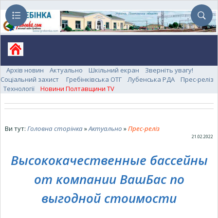
Архів новин
Актуально
Шкільний екран
Зверніть увагу!
Соціальний захист
Гребінківська ОТГ
Лубенська РДА
Прес-реліз
Технології
Новини Полтавщини TV
Ви тут:
Головна сторінка
»
Актуально
»
Прес-реліз
21.02.2022
Высококачественные бассейны
от компании ВашБас по
выгодной стоимости