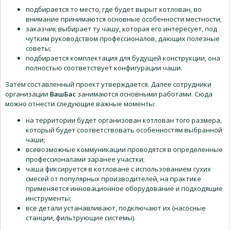
подбирается то место, где будет вырыт котлован, во
внимание принимаются основные особенности местности;
заказчик выбирает ту чашу, которая его интересует, под
чутким руководством профессионалов, дающих полезные
советы;
подбирается комплектация для будущей конструкции, она
полностью соответствует конфигурации чаши.
Затем составленный проект утверждается. Далее сотрудники
организации
ВашБас
занимаются основными работами. Сюда
можно отнести следующие важные моменты:
на территории будет организован котлован того размера,
который будет соответствовать особенностям выбранной
чаши;
всевозможные коммуникации проводятся в определенные
профессионалами заранее участки;
чаша фиксируется в котловане с использованием сухих
смесей от популярных производителей, на практике
применяется инновационное оборудование и подходящие
инструменты;
все детали устанавливают, подключают их (насосные
станции, фильтрующие системы).