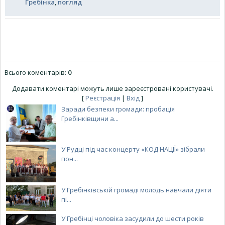
Гребінка
,
погляд
Всього коментарів
:
0
Додавати коментарі можуть лише зареєстровані користувачі.
[
Реєстрація
|
Вхід
]
Заради безпеки громади: пробація
Гребінківщини а...
У Рудці під час концерту «КОД НАЦІЇ» зібрали
пон...
У Гребінківській громаді молодь навчали діяти
пі...
У Гребінці чоловіка засудили до шести років