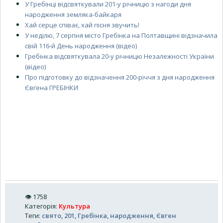
У Гребінці відсвяткували 201-у річницю з нагоди дня
народження земляка-байкаря
Хай серце співає, хай пісня звучить!
У неділю, 7 серпня місто Гребінка на Полтавщині відзначила
свій 116-й День народження (відео)
Гребінка відсвяткувала 20-у річницю Незалежності України
(відео)
Про підготовку до відзначення 200-річчя з дня народження
Євгена ГРЕБІНКИ
👁
1758
Категорія
:
Культура
Теги
:
свято
,
201
,
Гребінка
,
народження
,
Євген