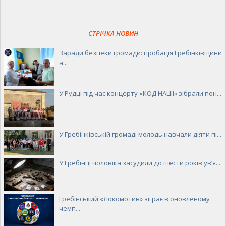
СТРІЧКА НОВИН
Заради безпеки громади: пробація Гребінківщини
а...
У Рудці під час концерту «КОД НАЦІЇ» зібрали пон...
У Гребінківській громаді молодь навчали діяти пі...
У Гребінці чоловіка засудили до шести років ув’я...
Гребінський «Локомотив» зіграє в оновленому
чемп...