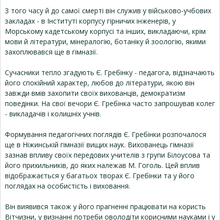
З того часу й до самої смерті він служив у військово-учбових
закладах - в Інституті корпусу гірничих інженерів, у
Морському кадетському корпусі та інших, викладаючи, крім
мови й літератури, мінералогію, ботаніку й зоологію, якими
захоплювався ще в гімназії.
Сучасники тепло згадують Є. Гребінку - педагога, відзначають
його спокійний характер, любов до літератури, якою він
завжди вмів захопити своїх вихованців, демократизм
поведінки. На свої вечори Є. Гребінка часто запрошував колег
- викладачів і колишніх учнів.
Формування педагогічних поглядів Є. Гребінки розпочалося
ще в Ніжинській гімназії вищих наук. Вихованець гімназії
зазнав впливу своїх передових учителів з групи Білоусова та
його прихильників, до яких належав М. Гоголь. Цей вплив
відображається у багатьох творах Є. Гребінки та у його
поглядах на особистість і виховання.
Він виявився також у його прагненні працювати на користь
Вітчизни, у визнанні потреби оволодіти корисними науками і у