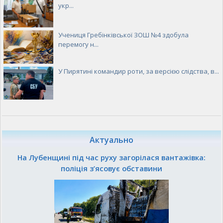
укр...
Учениця Гребінківської ЗОШ №4 здобула
перемогу н...
У Пирятині командир роти, за версією слідства, в...
Актуально
На Лубенщині під час руху загорілася вантажівка:
поліція з’ясовує обставини