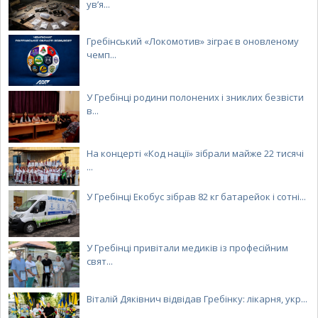
ув’я...
Гребінський «Локомотив» зіграє в оновленому
чемп...
У Гребінці родини полонених і зниклих безвісти
в...
На концерті «Код нації» зібрали майже 22 тисячі
...
У Гребінці Екобус зібрав 82 кг батарейок і сотні...
У Гребінці привітали медиків із професійним
свят...
Віталій Дяківнич відвідав Гребінку: лікарня, укр...