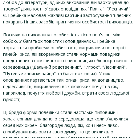
любов до літератури, здібних вихованців він заохочував до
творчої діяльності. У своїх оповіданнях "Пиита", "Лесничий"
Є. Гребінка малював жахливі картини застосування тілесних
покарань і інших засобів пригнічення особистості вихованців.
Погляди на виховання і особистість тісно пов'язані між
собою. У багатьох повістях і оповіданнях Є. Гребінка
торкається проблеми особистості, викриваючи потворні і
ганебні риси, які вкоренилися стали нормами поведінки
представників поміщицького і чиновницько-бюрократичного
середовища ("Дальний родственник", "Игрок", "Лесничий",
"Путевые записки зайца" та багатьох інших). У цих
оповіданнях картаються такі огидні риси, як догідництво,
підлесливість, викривлення всіх людських почуттів (як,
наприклад, почуття любові і дружби, втрати своєї людської
гідності).
Ці бридкі форми поведінки стали настільки типовими і
характерними для даного середовища, що коли з'являлися
серед них окремі благородні люди, які, хоч і несміливо,
спробували висловити свою думку, то це викликало