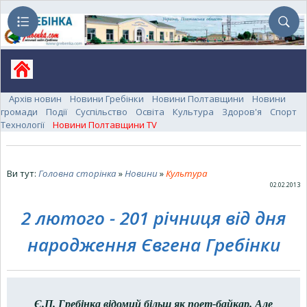
Архів новин
Новини Гребінки
Новини Полтавщини
Новини
громади
Події
Суспільство
Освіта
Культура
Здоров'я
Спорт
Технології
Новини Полтавщини TV
Ви тут:
Головна сторінка
»
Новини
»
Культура
02.02.2013
2 лютого - 201 річниця від дня
народження Євгена Гребінки
Є.П. Гребінка відомий більш як поет-байкар. Але