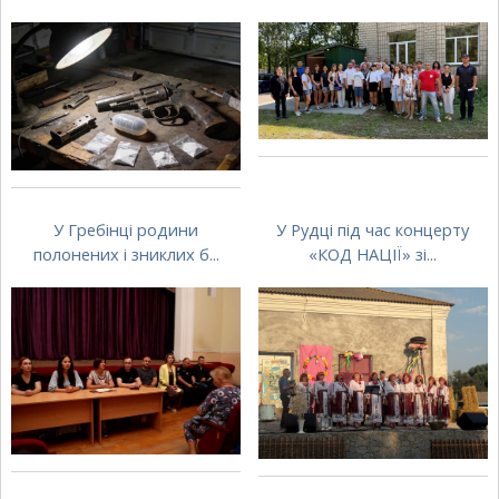
У Гребінці родини
У Рудці під час концерту
полонених і зниклих б...
«КОД НАЦІЇ» зі...