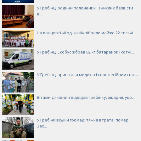
У Гребінці родини полонених і зниклих безвісти
в...
На концерті «Код нації» зібрали майже 22 тисячі ...
У Гребінці Екобус зібрав 82 кг батарейок і сотні...
У Гребінці привітали медиків із професійним свят...
Віталій Дяківнич відвідав Гребінку: лікарня, укр...
У Гребінківській громаді тяжка втрата: помер
Зах...