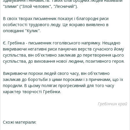
здивування і ненависть. Таких благородних людей називали
"злими" ("Злой человек", "Лесничий").
В своїх творах письменник показує і благородні риси
особистості трудового люду. Це яскраво виявлено в
оповіданні "Кулик".
Є. Гребінка - письменник гоголівського напрямку. Нещадно
викриваючи негативні риси пануючих верств сучасного йому
суспільства, він об'єктивно закликав до перетворення цього
суспільства, до виховання нової людини, позитивного героя.
Викриваючи пороки людей свого часу, він об'єктивно
закликав до боротьби з цими пороками і з причинами, що їх
породили. В цьому полягає прогресивний для того часу
характер творчості Гребінки.
Гребінчин край
Схожі матеріали: