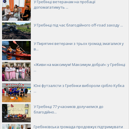
У Гребінці ветеранам на пробації
допомагатимуть ...
У Гребінці під час благодійного off-road заходу ...
У Пирятині ветерани з трьох громад змагалися у
в...
«Живи на максимум! Максимум добра!»: у Гребінці
...
Юні футзалісти з Гребінки вибороли срібло Кубка
...
У Гребінці 77 учасників долучилися до
благодійно...
Гребінківська громада продовжує підтримувати