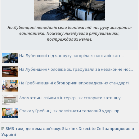
На Лубенщині неподалік села Іванівка під час руху загорілася
вантажівка. Пожежу ліквідували рятувальники,
постраждалих немає.
На Лубенщині під час руху загорілася вантажівка: п...
На Лубенщині чоловіка оштрафували за незаконне нос...
На Гребінківщині обговорили впровадження стандарті...
Ароматичні свічки в інтер’єрі: як створити затишну...
Спека у Гребінці: як розпізнати тепловий удар і пр...
☑️
SMS там, де немає зв’язку: Starlink Direct to Cell запрацював в
Україні