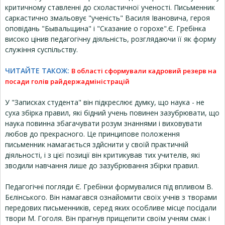
критичному ставленні до схоластичної ученості. Письменник
саркастично змальовує "ученість" Василя Івановича, героя
оповідань "Бывальщина" і "Сказание о горохе".Є. Гребінка
високо цінив педагогічну діяльність, розглядаючи її як форму
служіння суспільству.
ЧИТАЙТЕ ТАКОЖ:
В області сформували кадровий резерв на
посади голів райдержадміністрацій
У "Записках студента" він підкреслює думку, що наука - не
суха збірка правил, які бідний учень повинен зазубрювати, що
наука повинна збагачувати розум знаннями і виховувати
любов до прекрасного. Це принципове положення
письменник намагається здйснити у своїй практичній
діяльності, і з цієї позиції він критикував тих учителів, які
зводили навчання лише до зазубрювання збірки правил.
Педагогічні погляди Є. Гребінки формувалися під впливом В.
Бєлінського. Він намагався ознайомити своїх учнів з творами
передових письменників, серед яких особливе місце посідали
твори М. Гоголя. Він прагнув прищепити своїм учням смак і