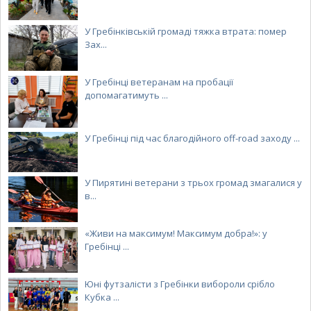
У Гребінківській громаді тяжка втрата: помер
Зах...
У Гребінці ветеранам на пробації
допомагатимуть ...
У Гребінці під час благодійного off-road заходу ...
У Пирятині ветерани з трьох громад змагалися у
в...
«Живи на максимум! Максимум добра!»: у
Гребінці ...
Юні футзалісти з Гребінки вибороли срібло
Кубка ...