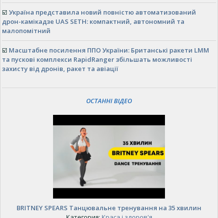
☑️
Україна представила новий повністю автоматизований
дрон-камікадзе UAS SETH: компактний, автономний та
малопомітний
☑️
Масштабне посилення ППО України: Британські ракети LMM
та пускові комплекси RapidRanger збільшать можливості
захисту від дронів, ракет та авіації
ОСТАННІ ВІДЕО
BRITNEY SPEARS Танцювальне тренування на 35 хвилин
Категория:
Краса і здоров'я