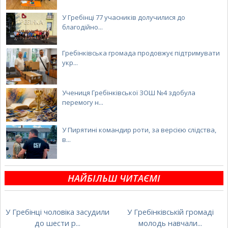
У Гребінці 77 учасників долучилися до
благодійно...
Гребінківська громада продовжує підтримувати
укр...
Учениця Гребінківської ЗОШ №4 здобула
перемогу н...
У Пирятині командир роти, за версією слідства,
в...
НАЙБІЛЬШ ЧИТАЄМІ
У Гребінці чоловіка засудили
У Гребінківській громаді
до шести р...
молодь навчали...