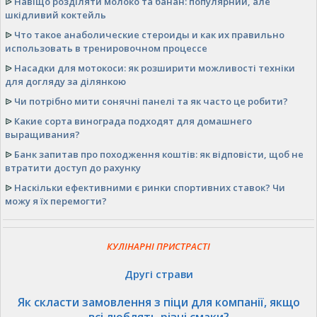
ᐉ
Навіщо розділяти молоко та банан: популярний, але
шкідливий коктейль
ᐉ
Что такое анаболические стероиды и как их правильно
использовать в тренировочном процессе
ᐉ
Насадки для мотокоси: як розширити можливості техніки
для догляду за ділянкою
ᐉ
Чи потрібно мити сонячні панелі та як часто це робити?
ᐉ
Какие сорта винограда подходят для домашнего
выращивания?
ᐉ
Банк запитав про походження коштів: як відповісти, щоб не
втратити доступ до рахунку
ᐉ
Наскільки ефективними є ринки спортивних ставок? Чи
можу я їх перемогти?
КУЛІНАРНІ ПРИСТРАСТІ
Другі страви
Як скласти замовлення з піци для компанії, якщо
всі люблять різні смаки?