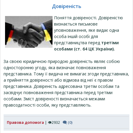
Довіреність
Поняття довіреності. Довіреністю
визнається письмове
уповноваження, яке видає одна
особа іншій особі для
представництва перед
третіми
особами (ст. 64 ЦК України).
За своєю юридичною природою довіреність являє собою
односторонню угоду, яка визначає повноваження
представника. Тому її видача не вимагає згоди представника,
а прийняття довіреності або відмова від неї є правом
представника. Довіреність адресована третім особам та
засвідчує повноваження представника перед третіми
особами. Зміст довіреності визначається межами
правоздатності особи, яку представляють.
Правова допомога
| 👁2932
🗨 (0)