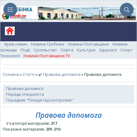
Архів новин
Новини Гребінки
Новини Полтавщини
Новини
громади
Події
Суспільство
Освіта
Культура
Здоров'я
Спорт
Технології
Новини Полтавщини TV
Головна
»
Статті
»
✔️ Правова допомога
» Правова допомога
Правова допомога
Поради спеціаліста
Порадник "Поліція під контролем"
Правова допомога
У категорії матеріалів
:
217
Показано матеріалів
:
201-210