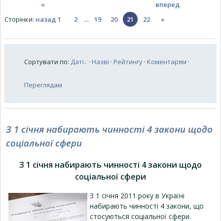
«
вперед
Сторінки
:
назад
1
2
...
19
20
21
22
»
Сортувати по
:
Даті
·
Назві
·
Рейтингу
·
Коментарям
·
Переглядам
З 1 січня набирають чинності 4 закони щодо
соціальної сфери
З 1 січня набирають чинності 4 закони щодо
соціальної сфери
З 1 січня 2011 року в Україні
набирають чинності 4 закони, що
стосуються соціальної сфери.