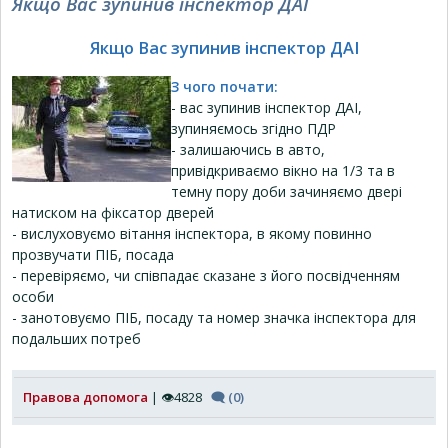
Якщо Вас зупинив інспектор ДАІ
Якщо Вас зупинив інспектор ДАІ
З чого почати:
- вас зупинив інспектор ДАІ,
зупиняємось згідно ПДР
- залишаючись в авто,
привідкриваємо вікно на 1/3 та в
темну пору доби зачиняємо двері
натиском на фіксатор дверей
- вислуховуємо вітання інспектора, в якому повинно
прозвучати ПІБ, посада
- перевіряємо, чи співпадає сказане з його посвідченням
особи
- занотовуємо ПІБ, посаду та номер значка інспектора для
подальших потреб
Правова допомога
| 👁4828
🗨 (0)