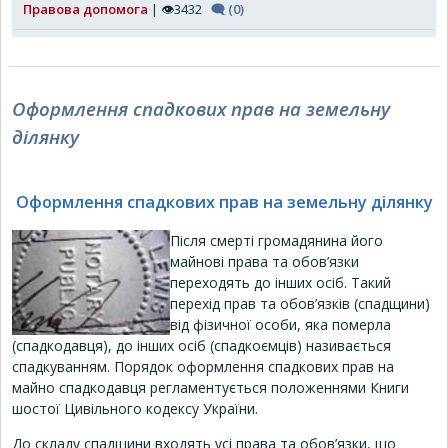
Правова допомога
| 👁3432
🗨 (0)
Оформлення спадкових прав на земельну
ділянку
Оформлення спадкових прав на земельну ділянку
Після смерті громадянина його
майнові права та обов’язки
переходять до інших осіб. Такий
перехід прав та обов’язків (спадщини)
від фізичної особи, яка померла
(спадкодавця), до інших осіб (спадкоємців) називається
спадкуванням. Порядок оформлення спадкових прав на
майно спадкодавця регламентується положеннями Книги
шостої Цивільного кодексу України.
До складу спадщини входять усі права та обов’язки, що