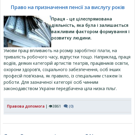
Право на призначення пенсії за вислугу років
Праця - це цілеспрямована
діяльність, яка була і залишається
важливим фактором формування і
розвитку людини.
Умови праці впливають на розмір заробітної плати, на
тривалість робочого часу, відпустки тощо. Наприклад, праця
водіїв, деяких категорій артистів театрів, працівників освіти,
охорони здоров’я, соціального забезпечення, осіб інших
професій пов’язана, як правило, із спеціальним стажем їх
роботи. Для зазначеної категорії осіб чинним
законодавством України передбачена ціла низка пільг.
Правова допомога
| 👁3861
🗨 (0)