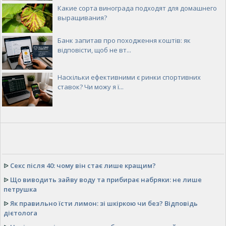
Какие сорта винограда подходят для домашнего
выращивания?
Банк запитав про походження коштів: як
відповісти, щоб не вт...
Наскільки ефективними є ринки спортивних
ставок? Чи можу я ї...
ᐉ
Секс після 40: чому він стає лише кращим?
ᐉ
Що виводить зайву воду та прибирає набряки: не лише
петрушка
ᐉ
Як правильно їсти лимон: зі шкіркою чи без? Відповідь
дієтолога