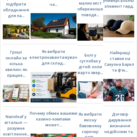
универсальный
малих міст
підібрати
ча...
элемент гард...
обережніше
обладнання
поводя...
для па...
Як вибрати
Гроші
Найкращі
Болі у
електронавантажувач
онлайн за
ставки на
суглобах у
для склад...
кілька
Сакуона Барклі
дітей: коли
хвилин: як
та ф’ю...
варто звер...
працює...
Почему обмен вашими
Як вибрати
Договір
Nanoleaf у
казино-компами
якісну
дарування:
вітальні —
может...
бавовняну
визнання
розумне
сорочку:
недійсним та...
освітлення...