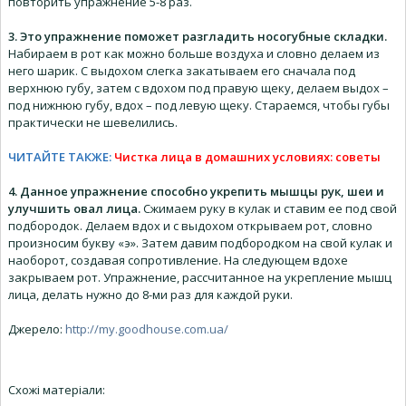
повторить упражнение 5-8 раз.
3. Это упражнение поможет разгладить носогубные складки.
Набираем в рот как можно больше воздуха и словно делаем из
него шарик. С выдохом слегка закатываем его сначала под
верхнюю губу, затем с вдохом под правую щеку, делаем выдох –
под нижнюю губу, вдох – под левую щеку. Стараемся, чтобы губы
практически не шевелились.
ЧИТАЙТЕ ТАКЖЕ:
Чистка лица в домашних условиях: советы
4. Данное упражнение способно укрепить мышцы рук, шеи и
улучшить овал лица.
Сжимаем руку в кулак и ставим ее под свой
подбородок. Делаем вдох и с выдохом открываем рот, словно
произносим букву «э». Затем давим подбородком на свой кулак и
наоборот, создавая сопротивление. На следующем вдохе
закрываем рот. Упражнение, рассчитанное на укрепление мышц
лица, делать нужно до 8-ми раз для каждой руки.
Джерело
:
http://my.goodhouse.com.ua/
Схожі матеріали: