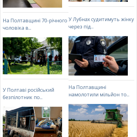
У Лубнах судитимуть жінку
На Полтавщині 70-річного
через під...
чоловіка в...
На Полтавщині
У Полтаві російський
намолотили мільйон то...
безпілотник по...