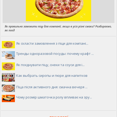
Як правильно замовити піцу для компанії, якщо в усіх різні смаки? Розбираємо,
як поєд
Як скласти замовлення з піци для компані...
Тренды одноразовой посуды: почему крафт ...
Як поєднувати піцу, снеки та соуси для і...
Как выбрать сиропы и пюре для напитков
Піца після активного дня: смачна вечеря ...
Чому розмір шматочка ролу впливає на зру...