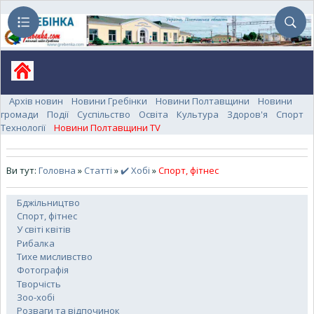
Архів новин
Новини Гребінки
Новини Полтавщини
Новини
громади
Події
Суспільство
Освіта
Культура
Здоров'я
Спорт
Технології
Новини Полтавщини TV
Ви тут:
Головна
»
Статті
»
✔️ Хобі
»
Спорт, фітнес
Бджільництво
Спорт, фітнес
У світі квітів
Рибалка
Тихе мисливство
Фотографія
Творчість
Зоо-хобі
Розваги та відпочинок