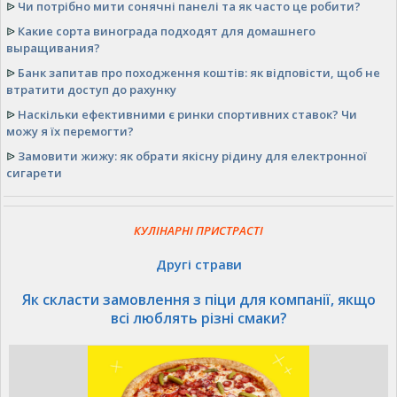
ᐉ
Чи потрібно мити сонячні панелі та як часто це робити?
ᐉ
Какие сорта винограда подходят для домашнего
выращивания?
ᐉ
Банк запитав про походження коштів: як відповісти, щоб не
втратити доступ до рахунку
ᐉ
Наскільки ефективними є ринки спортивних ставок? Чи
можу я їх перемогти?
ᐉ
Замовити жижу: як обрати якісну рідину для електронної
сигарети
КУЛІНАРНІ ПРИСТРАСТІ
Другі страви
Як скласти замовлення з піци для компанії, якщо
всі люблять різні смаки?