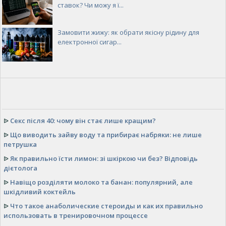
ставок? Чи можу я ї...
Замовити жижу: як обрати якісну рідину для
електронної сигар...
ᐉ
Секс після 40: чому він стає лише кращим?
ᐉ
Що виводить зайву воду та прибирає набряки: не лише
петрушка
ᐉ
Як правильно їсти лимон: зі шкіркою чи без? Відповідь
дієтолога
ᐉ
Навіщо розділяти молоко та банан: популярний, але
шкідливий коктейль
ᐉ
Что такое анаболические стероиды и как их правильно
использовать в тренировочном процессе