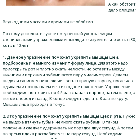
А как обстоит
дело с лицом?
Ведь одними масками и кремами не обойтись!
Поэтому дополните лучше ежедневный уход за лицом
специальными упражнениями и выглядите изумительно хоть в 30,
хоть в 40 лет!
1. Данное упражнение поможет укрепить мышцы шеи,
подбородка и немного изменит форму лица.
Для этого надо
приоткрыть рот и плотно сжать челюсти, но оставить между
нижними и верхними зубами всего пару миллиметров. Делаем
выдох и сдвигаем нижнюю челюсть в правую сторону, после чего
вдыхаем и возвращаем ее в исходное положение. Упражнение
необходимо повторить по 4-5 раз сначала вправо, затем влево, а
потом вперед и назад. В конце следует сделать 8 раз по кругу.
Мышцы лица приходят в тонус.
2. Это упражнение поможет укрепить мышцы щек и рта.
Нужно
на выдохе втянуть губы и немного сжать зубами. В таком
положении следует удерживать их порядка двух секунд. А потом
во время вдоха расслабляемся на пару секунд. Необходимо