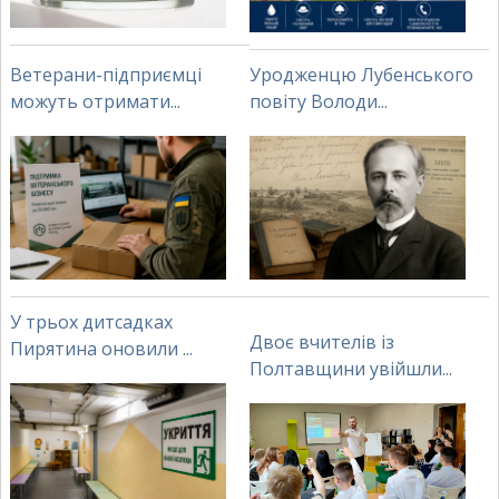
Ветерани-підприємці
Уродженцю Лубенського
можуть отримати...
повіту Володи...
У трьох дитсадках
Двоє вчителів із
Пирятина оновили ...
Полтавщини увійшли...