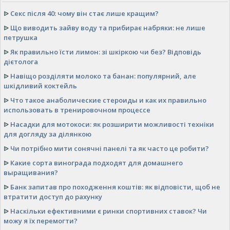
ᐉ
Секс після 40: чому він стає лише кращим?
ᐉ
Що виводить зайву воду та прибирає набряки: не лише
петрушка
ᐉ
Як правильно їсти лимон: зі шкіркою чи без? Відповідь
дієтолога
ᐉ
Навіщо розділяти молоко та банан: популярний, але
шкідливий коктейль
ᐉ
Что такое анаболические стероиды и как их правильно
использовать в тренировочном процессе
ᐉ
Насадки для мотокоси: як розширити можливості техніки
для догляду за ділянкою
ᐉ
Чи потрібно мити сонячні панелі та як часто це робити?
ᐉ
Какие сорта винограда подходят для домашнего
выращивания?
ᐉ
Банк запитав про походження коштів: як відповісти, щоб не
втратити доступ до рахунку
ᐉ
Наскільки ефективними є ринки спортивних ставок? Чи
можу я їх перемогти?