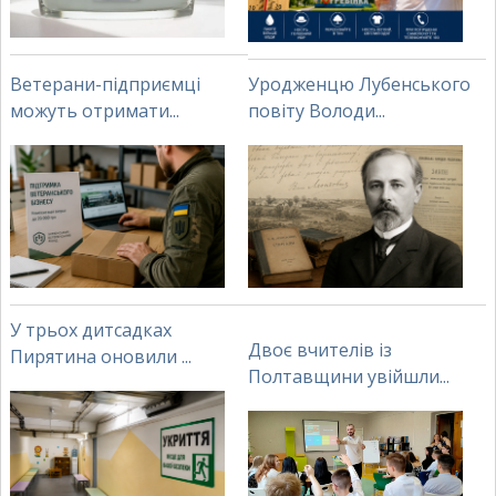
Ветерани-підприємці
Уродженцю Лубенського
можуть отримати...
повіту Володи...
У трьох дитсадках
Двоє вчителів із
Пирятина оновили ...
Полтавщини увійшли...