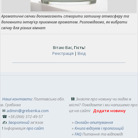
Ароматичні свічки допомагають створити затишну атмосферу та
доповнити інтер’єр приємним ароматом. Розповідаємо, як вибрати
свічку для різних кімнат
Вітаю Вас
,
Гість
!
Реєстрація
|
Вхід
Наші контакти
: Полтавська обл.
💾
Знаєте про новину чи подію в
м. Гребінка
місті? Повідомте і ми напишемо про
✉
admin@grebenka.com
це на сайті
Додати новину
☎
+38 (066) 372-49-57
✍
Зворотний
зв'язок
»
Онлайн-опитування
!
Інформація
про сайт
»
Книга відгуків і пропозицій
»
FAQ
Питання та відповіді