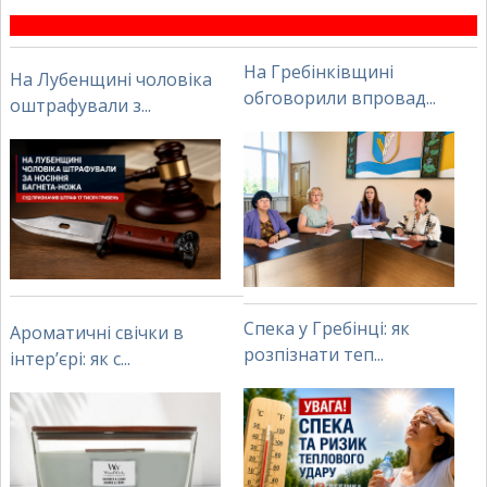
На Гребінківщині
На Лубенщині чоловіка
обговорили впровад...
оштрафували з...
Спека у Гребінці: як
Ароматичні свічки в
розпізнати теп...
інтер’єрі: як с...