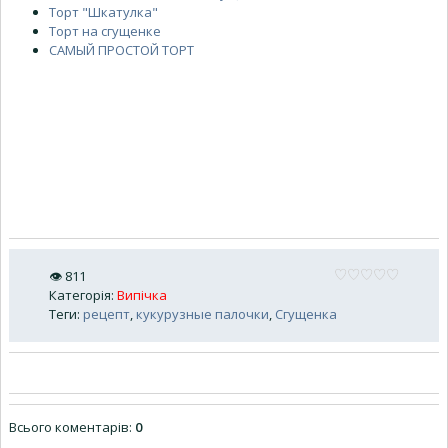
Торт "Шкатулка"
Торт на сгущенке
САМЫЙ ПРОСТОЙ ТОРТ
👁
811
Категорія
:
Випічка
Теги
:
рецепт
,
кукурузные палочки
,
Сгущенка
Всього коментарів
:
0