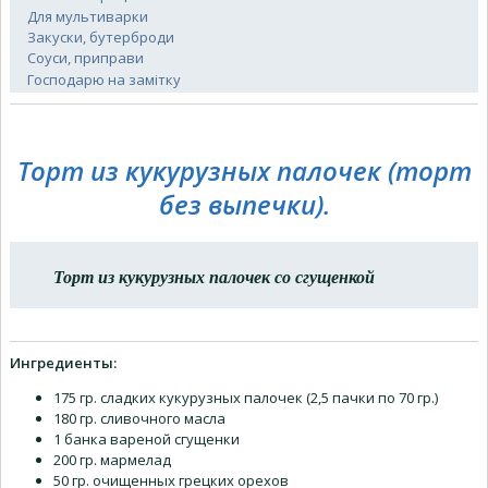
Для мультиварки
Закуски, бутерброди
Соуси, приправи
Господарю на замітку
Торт из кукурузных палочек (торт
без выпечки).
Торт из кукурузных палочек со сгущенкой
Ингредиенты:
175 гр. сладких кукурузных палочек (2,5 пачки по 70 гр.)
180 гр. сливочного масла
1 банка вареной сгущенки
200 гр. мармелад
50 гр. очищенных грецких орехов