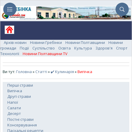
Архів новин
Новини Гребінки
Новини Полтавщини
Новини
громади
Події
Суспільство
Освіта
Культура
Здоров'я
Спорт
Технології
Новини Полтавщини TV
Ви тут:
Головна
»
Статті
»
✔️ Кулинарія
»
Випічка
Перші страви
Випічка
Другі страви
Напої
Салати
Десерт
Постні страви
Консервування
Пасхальні рецепти