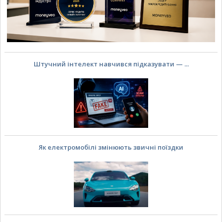
Штучний інтелект навчився підказувати — ...
Як електромобілі змінюють звичні поїздки