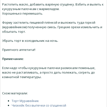
Растопить масло, добавить варёную сгущёнку. Взбить и вылить к
кукурузным палочкам с мармеладом.
Хорошенько перемешать.
Форму застелить пищевой плёнкой и выложить туда горкой
(муравейником) полученную смесь. Грецкие орехи измельчить и
обсыпать торт.
Убрать торт в холодильник на ночь.
Приятного аппетита!!
Примечание:
Если надо чтобы кукурузные палочки размокали поменьше,
масло не растапливать, а просто дать полежать, согреть до
комнатной температуры.
Схожі матеріали:
Торт Муравейник
Чизкейк без выпечки со сгущенкой