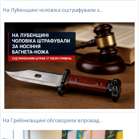
На Лубенщині чоловіка оштрафували з...
На Гребінківщині обговорили впровад...