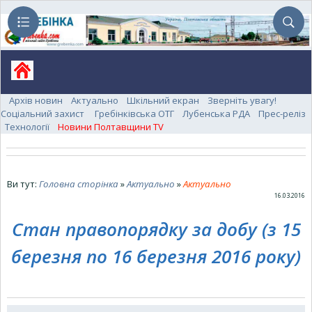
Архів новин
Актуально
Шкільний екран
Зверніть увагу!
Соціальний захист
Гребінківська ОТГ
Лубенська РДА
Прес-реліз
Технології
Новини Полтавщини TV
Ви тут:
Головна сторінка
»
Актуально
»
Актуально
16.03.2016
Стан правопорядку за добу (з 15
березня по 16 березня 2016 року)