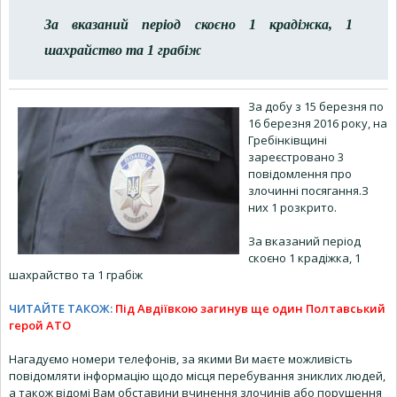
За вказаний період скоєно 1 крадіжка, 1
шахрайство та 1 грабіж
За добу з 15 березня по
16 березня 2016 року, на
Гребінківщині
зареєстровано 3
повідомлення про
злочинні посягання.З
них 1 розкрито.
За вказаний період
скоєно 1 крадіжка, 1
шахрайство та 1 грабіж
ЧИТАЙТЕ ТАКОЖ:
Під Авдіївкою загинув ще один Полтавський
герой АТО
Нагадуємо номери телефонів, за якими Ви маєте можливість
повідомляти інформацію щодо місця перебування зниклих людей,
а також відомі Вам обставини вчинення злочинів або порушення