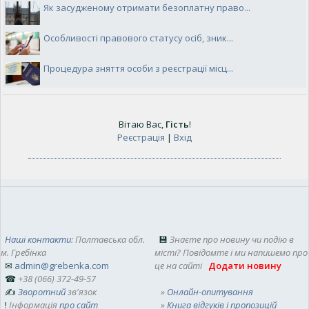
Як засудженому отримати безоплатну право...
Особливості правового статусу осіб, зник...
Процедура зняття особи з реєстрації місц...
Вітаю Вас
,
Гість
!
Реєстрація
|
Вхід
Наші контакти
: Полтавська обл.
💾
Знаєте про новину чи подію в
м. Гребінка
місті? Повідомте і ми напишемо про
✉
admin@grebenka.com
це на сайті
Додати новину
☎
+38 (066) 372-49-57
✍
Зворотний
зв'язок
»
Онлайн-опитування
!
Інформація
про сайт
»
Книга відгуків і пропозицій