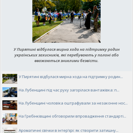
У Пирятині відбулася мирна хода на підтримку родин
українських захисників, які перебувають у полоні або
вважаються зниклими безвісти.
У Пирятині відбулася мирна хода на підтримку родин...
На Лубенщині під час руху загорілася вантажівка: п...
На Лубенщині чоловіка оштрафували за незаконне нос...
На Гребінківщині обговорили впровадження стандарті...
Ароматичні свічки в інтер’єрі: як створити затишну...