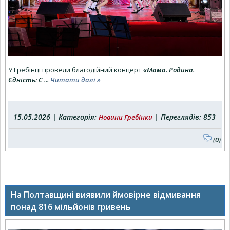
У Гребінці провели благодійний концерт
«Мама. Родина.
Єдність: С
...
Читати далі »
15.05.2026 | Категорія:
| Переглядів: 853
Новини Гребінки
(0)
На Полтавщині виявили ймовірне відмивання
понад 816 мільйонів гривень