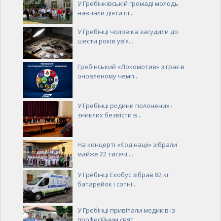
У Гребінківській громаді молодь
навчали діяти пі...
У Гребінці чоловіка засудили до
шести років ув’я...
Гребінський «Локомотив» зіграє в
оновленому чемп...
У Гребінці родини полонених і
зниклих безвісти в...
На концерті «Код нації» зібрали
майже 22 тисячі ...
У Гребінці Екобус зібрав 82 кг
батарейок і сотні...
У Гребінці привітали медиків із
професійним свят...