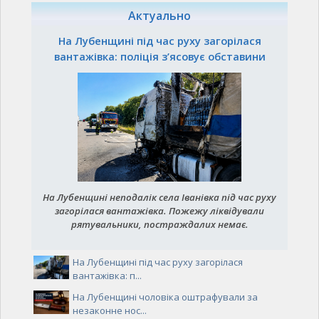
Актуально
На Лубенщині під час руху загорілася
вантажівка: поліція з’ясовує обставини
На Лубенщині неподалік села Іванівка під час руху
загорілася вантажівка. Пожежу ліквідували
рятувальники, постраждалих немає.
На Лубенщині під час руху загорілася
вантажівка: п...
На Лубенщині чоловіка оштрафували за
незаконне нос...