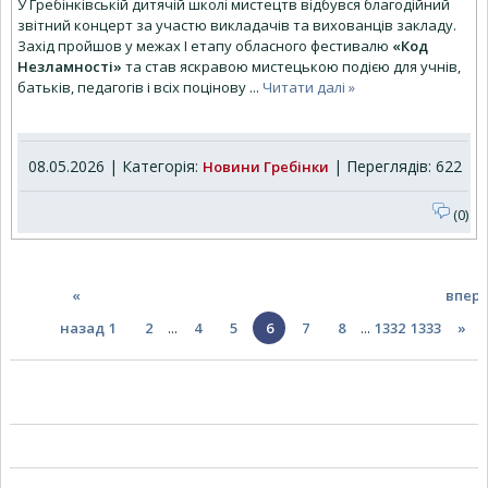
У Гребінківській дитячій школі мистецтв відбувся благодійний
звітний концерт за участю викладачів та вихованців закладу.
Захід пройшов у межах І етапу обласного фестивалю
«Код
Незламності»
та став яскравою мистецькою подією для учнів,
батьків, педагогів і всіх поцінову
...
Читати далі »
08.05.2026 | Категорія:
| Переглядів: 622
Новини Гребінки
(0)
«
впер
назад
1
2
...
4
5
6
7
8
...
1332
1333
»