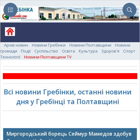
Архів новин
Новини Гребінки
Новини Полтавщини
Новини
громади
Події
Суспільство
Освіта
Культура
Здоров'я
Спорт
Технології
Новини Полтавщини TV
Всі новини Гребінки, останні новини
дня у Гребінці та Полтавщині
Миргородський борець Сеймур Мамедов здобув