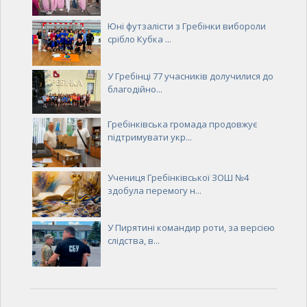
Юні футзалісти з Гребінки вибороли
срібло Кубка ...
У Гребінці 77 учасників долучилися до
благодійно...
Гребінківська громада продовжує
підтримувати укр...
Учениця Гребінківської ЗОШ №4
здобула перемогу н...
У Пирятині командир роти, за версією
слідства, в...