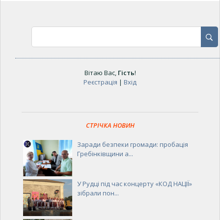
Вітаю Вас
,
Гість
!
Реєстрація
|
Вхід
СТРІЧКА НОВИН
Заради безпеки громади: пробація
Гребінківщини а...
У Рудці під час концерту «КОД НАЦІЇ»
зібрали пон...