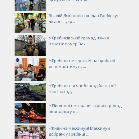
Віталій Дяківнич відвідав Гребінку:
лікарня, укр...
У Гребінківській громаді тяжка
втрата: помер Зах...
У Гребінці ветеранам на пробації
допомагатимуть ...
У Гребінці під час благодійного off-
road заходу ...
У Пирятині ветерани з трьох громад
змагалися у в...
«Живи на максимум! Максимум
добра!»: у Гребінці ...