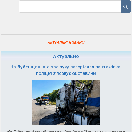
АКТУАЛЬНІ НОВИНИ
Актуально
На Лубенщині під час руху загорілася вантажівка:
поліція з’ясовує обставини
На Лубенщині неподалік села Іванівка під час руху загорілася