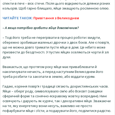
спекти в печі – віск стече. Після цього відкриються ділянки різних
кольорів. Щоб гарно блищало, яйце змащують рослинною олією.
ЧИТАЙТЕ ТАКОЖ:
Привітання з Великоднем
– А якщо потрібно зробити яйце довговічним?
– Тоді його треба не перегрівати в процесі роботи і видути,
обережно зробивши маленькі дірочки з двох боків. Але є повір’я,
що не можна довго тримати пусте яйце в домі. Це нібито може
призвести до бездітності. У пустих яйцях оселяються чорти й злі
духи.
Вважається, що протягом року яйце має приваблювати й
накопичувати нечисть, а перед наступним Великоднем його
треба розбити та закопати в землю, або віддати курям.
Гадаю, коріння повір’я і традиції сягають дохристиянських часів.
Яйце – оберіг роду, символізувало сім’ю або Всесвіт (завдяки
сферичній формі та сонячно-яскравому жовтку всередині). Нині
освячують і дарують як курячі, так і декоративні яйця. Зважаючи
на те, яку енергетику вони несуть, важливо не просто
пофарбувати яйце і з’їсти, а подарувати його, поділитися радістю.