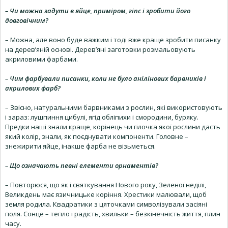
– Чи можна задути в яйце, приміром, гіпс і зробити його
довговічним?
– Можна, але воно буде важким і тоді вже краще зробити писанку
на дерев’яній основі. Дерев’яні заготовки розмальовують
акриловими фарбами.
– Чим фарбували писанки, коли не було анілінових барвників і
акрилових фарб?
– Звісно, натуральними барвниками з рослин, які використовують
і зараз: лушпиння цибулі, ягід обліпихи і смородини, буряку.
Предки наші знали краще, корінець чи гілочка якої рослини дасть
який колір, знали, як поєднувати компоненти. Головне –
знежирити яйце, інакше фарба не візьметься.
– Що означають певні елементи орнаментів?
– Повторюся, що як і святкування Нового року, Зеленої неділі,
Великдень має язичницьке коріння. Хрестики малювали, щоб
земля родила. Квадратики з цяточками символізували засіяні
поля. Сонце – тепло і радість, хвильки – безкінечність життя, плин
часу.