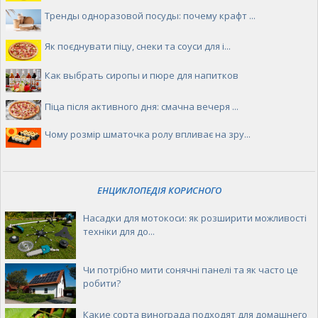
Тренды одноразовой посуды: почему крафт ...
Як поєднувати піцу, снеки та соуси для і...
Как выбрать сиропы и пюре для напитков
Піца після активного дня: смачна вечеря ...
Чому розмір шматочка ролу впливає на зру...
ЕНЦИКЛОПЕДІЯ КОРИСНОГО
Насадки для мотокоси: як розширити можливості
техніки для до...
Чи потрібно мити сонячні панелі та як часто це
робити?
Какие сорта винограда подходят для домашнего