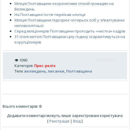
Міліція Полтавщини охоронятиме спокій громадян на
Великдень
На Полтавщині потяг переїхав хлопця
Міліція Полтавщини підозрює чотирьох осіб у зґвалтуванні
неповнолітньої
Серед міліціонерів Полтавщини проходить «чистка» кадрів
31 січня жителі Полтавщини цілу годину скаржитимуться на
корупціонерів
👁
1090
Категорія
:
Прес-реліз
Теги
:
великдень
,
писанки
,
Полтавщина
Всього коментарів
:
0
Додавати коментарі можуть лише зареєстровані користувачі.
[
Реєстрація
|
Вхід
]