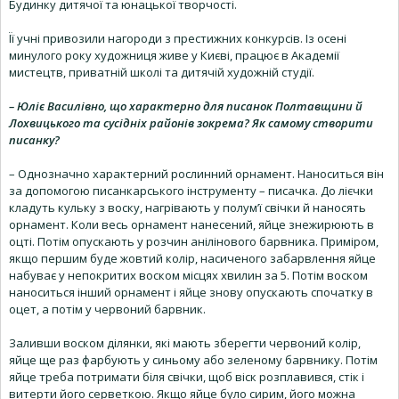
Будинку дитячої та юнацької творчості.
Її учні привозили нагороди з престижних конкурсів. Із осені
минулого року художниця живе у Києві, працює в Академії
мистецтв, приватній школі та дитячій художній студії.
– Юліє Василівно, що характерно для писанок Полтавщини й
Лохвицького та сусідніх районів зокрема? Як самому створити
писанку?
– Однозначно характерний рослинний орнамент. Наноситься він
за допомогою писанкарського інструменту – писачка. До лієчки
кладуть кульку з воску, нагрівають у полум’ї свічки й наносять
орнамент. Коли весь орнамент нанесений, яйце знежирюють в
оцті. Потім опускають у розчин анілінового барвника. Приміром,
якщо першим буде жовтий колір, насиченого забарвлення яйце
набуває у непокритих воском місцях хвилин за 5. Потім воском
наноситься інший орнамент і яйце знову опускають спочатку в
оцет, а потім у червоний барвник.
Заливши воском ділянки, які мають зберегти червоний колір,
яйце ще раз фарбують у синьому або зеленому барвнику. Потім
яйце треба потримати біля свічки, щоб віск розплавився, стік і
витерти його серветкою. Якщо яйце було сирим, його можна