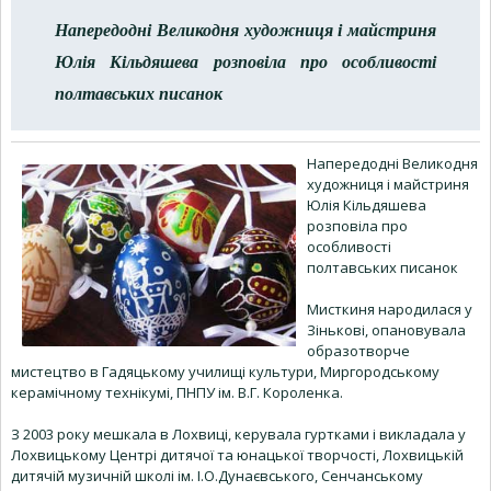
Напередодні Великодня художниця і майстриня
Юлія Кільдяшева розповіла про особливості
полтавських писанок
Напередодні Великодня
художниця і майстриня
Юлія Кільдяшева
розповіла про
особливості
полтавських писанок
Мисткиня народилася у
Зінькові, опановувала
образотворче
мистецтво в Гадяцькому училищі культури, Миргородському
керамічному технікумі, ПНПУ ім. В.Г. Короленка.
З 2003 року мешкала в Лохвиці, керувала гуртками і викладала у
Лохвицькому Центрі дитячої та юнацької творчості, Лохвицькій
дитячій музичній школі ім. І.О.Дунаєвського, Сенчанському