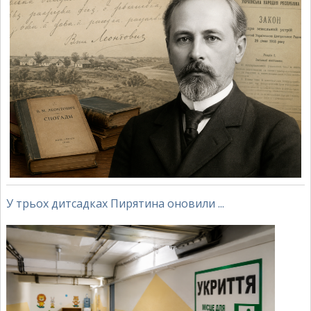
У трьох дитсадках Пирятина оновили ...