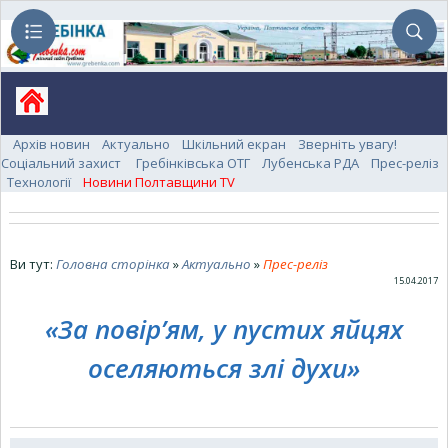
Архів новин
Актуально
Шкільний екран
Зверніть увагу!
Соціальний захист
Гребінківська ОТГ
Лубенська РДА
Прес-реліз
Технології
Новини Полтавщини TV
Ви тут:
Головна сторінка
»
Актуально
»
Прес-реліз
15.04.2017
«За повір’ям, у пустих яйцях
оселяються злі духи»