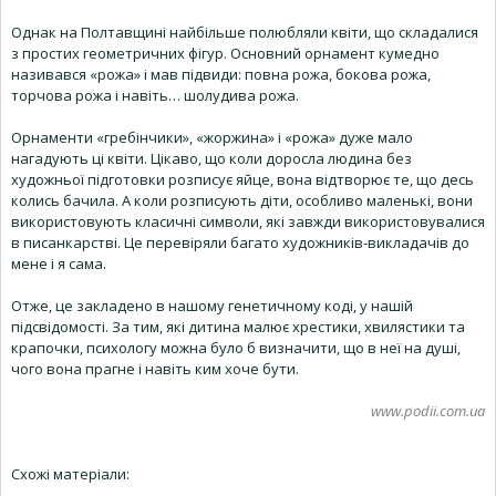
Однак на Полтавщині найбільше полюбляли квіти, що складалися
з простих геометричних фігур. Основний орнамент кумедно
називався «рожа» і мав підвиди: повна рожа, бокова рожа,
торчова рожа і навіть… шолудива рожа.
Орнаменти «гребінчики», «жоржина» і «рожа» дуже мало
нагадують ці квіти. Цікаво, що коли доросла людина без
художньої підготовки розписує яйце, вона відтворює те, що десь
колись бачила. А коли розписують діти, особливо маленькі, вони
використовують класичні символи, які завжди використовувалися
в писанкарстві. Це перевіряли багато художників-викладачів до
мене і я сама.
Отже, це закладено в нашому генетичному коді, у нашій
підсвідомості. За тим, які дитина малює хрестики, хвилястики та
крапочки, психологу можна було б визначити, що в неї на душі,
чого вона прагне і навіть ким хоче бути.
www.podii.com.ua
Схожі матеріали: