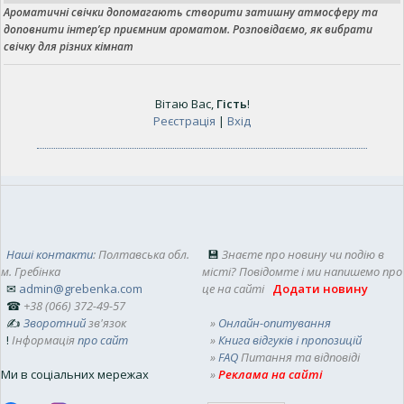
Ароматичні свічки допомагають створити затишну атмосферу та
доповнити інтер’єр приємним ароматом. Розповідаємо, як вибрати
свічку для різних кімнат
Вітаю Вас
,
Гість
!
Реєстрація
|
Вхід
Наші контакти
: Полтавська обл.
💾
Знаєте про новину чи подію в
м. Гребінка
місті? Повідомте і ми напишемо про
✉
admin@grebenka.com
це на сайті
Додати новину
☎
+38 (066) 372-49-57
✍
Зворотний
зв'язок
»
Онлайн-опитування
!
Інформація
про сайт
»
Книга відгуків і пропозицій
»
FAQ
Питання та відповіді
Ми в соціальних мережах
»
Реклама на сайті