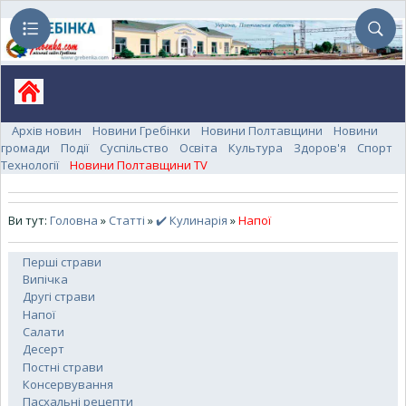
Архів новин
Новини Гребінки
Новини Полтавщини
Новини
громади
Події
Суспільство
Освіта
Культура
Здоров'я
Спорт
Технології
Новини Полтавщини TV
Ви тут:
Головна
»
Статті
»
✔️ Кулинарія
»
Напої
Перші страви
Випічка
Другі страви
Напої
Салати
Десерт
Постні страви
Консервування
Пасхальні рецепти