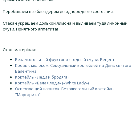
Перебиваем все блендером до однородного состояния.
Стакан украшаем долькой лимона и выливаем туда лимонный
смузи. Приятного аппетита!
Схожі матеріали:
Безалкогольный фруктово-ягодный смузи. Рецепт
Кровь с молоком. Сексуальный коктейлей на День святого
Валентина
Коктейль «Леди и бродяга»
Коктейль «Белая леди» («White Lady»)
Освежающий напиток: Безалкогольный коктейль
"Маргарита"