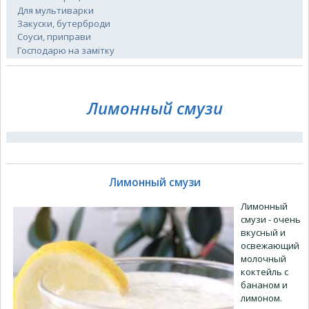
Для мультиварки
Закуски, бутерброди
Соуси, приправи
Господарю на замітку
Лимонный смузи
Лимонный смузи
Лимонный
смузи - очень
вкусный и
освежающий
молочный
коктейль с
бананом и
лимоном.