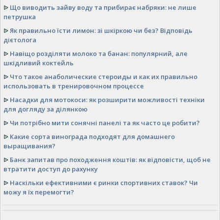
ᐉ
Що виводить зайву воду та прибирає набряки: не лише
петрушка
ᐉ
Як правильно їсти лимон: зі шкіркою чи без? Відповідь
дієтолога
ᐉ
Навіщо розділяти молоко та банан: популярний, але
шкідливий коктейль
ᐉ
Что такое анаболические стероиды и как их правильно
использовать в тренировочном процессе
ᐉ
Насадки для мотокоси: як розширити можливості техніки
для догляду за ділянкою
ᐉ
Чи потрібно мити сонячні панелі та як часто це робити?
ᐉ
Какие сорта винограда подходят для домашнего
выращивания?
ᐉ
Банк запитав про походження коштів: як відповісти, щоб не
втратити доступ до рахунку
ᐉ
Наскільки ефективними є ринки спортивних ставок? Чи
можу я їх перемогти?