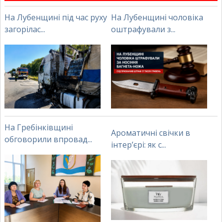
На Лубенщині під час руху
На Лубенщині чоловіка
загорілас...
оштрафували з...
На Гребінківщині
Ароматичні свічки в
обговорили впровад...
інтер’єрі: як с...