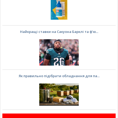
Найкращі ставки на Сакуона Барклі та ф’ю...
Як правильно підібрати обладнання для па...