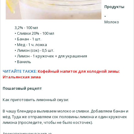
Продукты
•
Молоко
3,2% - 100 мл
• Сливки 20% - 100 мл
• Банан - 1 шт.
• Мед - 1 ч. ложка
• Лимон (сок) - 0,5 шт.
• Лимон - 1 кружочек + для украшения
• Ваниль
ЧИТАЙТЕ ТАКЖЕ:
Кофейный напиток для холодной зимы:
Итальянская зима
Пошаговый рецепт
Как приготовить лимонный смузи:
В чашу блендера выливаем молоко и сливки. Добавляем банан и
мёд. Туда же отправляем сок половины лимона и один кружочек
лимона (проследите, чтобы не было косточек).
Ароматизируем ванилью.