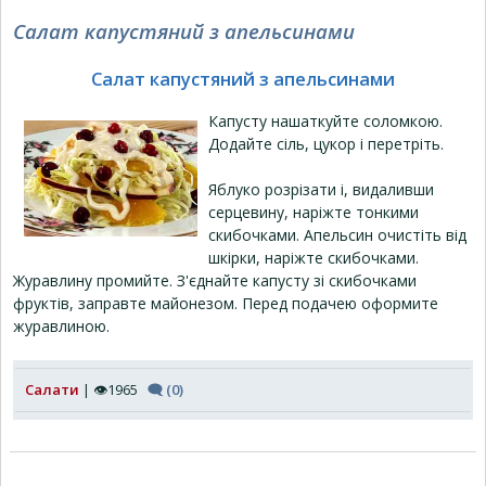
Салат капустяний з апельсинами
Салат капустяний з апельсинами
Капусту нашаткуйте соломкою.
Додайте сіль, цукор і перетріть.
Яблуко розрізати і, видаливши
серцевину, наріжте тонкими
скибочками. Апельсин очистіть від
шкірки, наріжте скибочками.
Журавлину промийте. З'єднайте капусту зі скибочками
фруктів, заправте майонезом. Перед подачею оформите
журавлиною.
Салати
| 👁1965
🗨 (0)