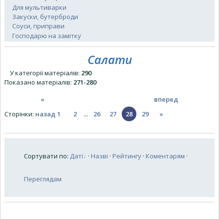
Для мультиварки
Закуски, бутерброди
Соуси, приправи
Господарю на замітку
Салати
У категорії матеріалів
:
290
Показано матеріалів
:
271-280
«
вперед
Сторінки
:
назад
1
2
...
26
27
28
29
»
Сортувати по
:
Даті
·
Назві
·
Рейтингу
·
Коментарям
·
Переглядам