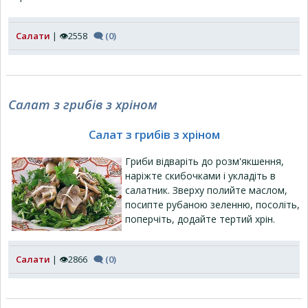
Салати
| 👁2558
🗨 (0)
Салат з грибів з хріном
Салат з грибів з хріном
Гриби відваріть до розм'якшення,
наріжте скибочками і укладіть в
салатник. Зверху полийте маслом,
посипте рубаною зеленню, посоліть,
поперчіть, додайте тертий хрін.
Салати
| 👁2866
🗨 (0)