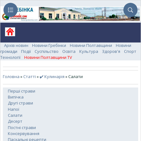
Архів новин
Новини Гребінки
Новини Полтавщини
Новини
громади
Події
Суспільство
Освіта
Культура
Здоров'я
Спорт
Технології
Новини Полтавщини TV
Головна
»
Статті
»
✔️ Кулинарія
» Салати
Перші страви
Випічка
Другі страви
Напої
Салати
Десерт
Постні страви
Консервування
Пасхальні рецепти