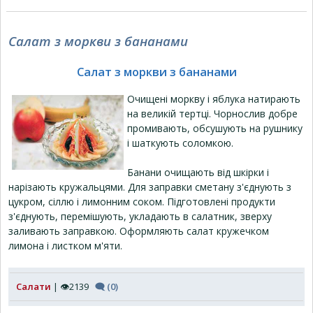
Салат з моркви з бананами
Салат з моркви з бананами
Очищені моркву і яблука натирають
на великій тертці. Чорнослив добре
промивають, обсушують на рушнику
і шаткують соломкою.
Банани очищають від шкірки і
нарізають кружальцями. Для заправки сметану з'єднують з
цукром, сіллю і лимонним соком. Підготовлені продукти
з'єднують, перемішують, укладають в салатник, зверху
заливають заправкою. Оформляють салат кружечком
лимона і листком м'яти.
Салати
| 👁2139
🗨 (0)