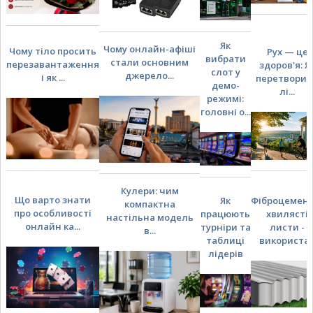
Як
Чому онлайн-афіші
Чому тіло просить
Рух — це
вибрати
стали основним
перезавантаження
здоров'я: Я
слот у
джерело...
і як ...
перетворит
демо-
лі...
режимі:
головні о...
Кулери: чим
Що варто знати
Як
Фіброцемент
компактна
про особливості
працюють
хвилясті
настільна модель
онлайн ка...
турніри та
листи -
в...
таблиці
використа..
лідерів