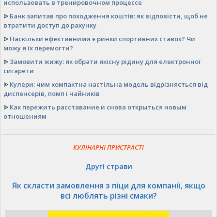
использовать в тренировочном процессе
ᐉ
Банк запитав про походження коштів: як відповісти, щоб не
втратити доступ до рахунку
ᐉ
Наскільки ефективними є ринки спортивних ставок? Чи
можу я їх перемогти?
ᐉ
Замовити жижу: як обрати якісну рідину для електронної
сигарети
ᐉ
Кулери: чим компактна настільна модель відрізняється від
диспенсерів, помп і чайників
ᐉ
Как пережить расставание и снова открыться новым
отношениям
КУЛІНАРНІ ПРИСТРАСТІ
Другі страви
Як скласти замовлення з піци для компанії, якщо
всі люблять різні смаки?