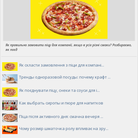
Як правильно замовити піцу для компанії, якщо в усіх різні смаки? Розбираємо,
як поєд
Як скласти замовлення з піци для компані...
Тренды одноразовой посуды: почему крафт ...
Як поєднувати піцу, снеки та соуси для і...
Как выбрать сиропы и пюре для напитков
Піца після активного дня: смачна вечеря ...
Чому розмір шматочка ролу впливає на зру...