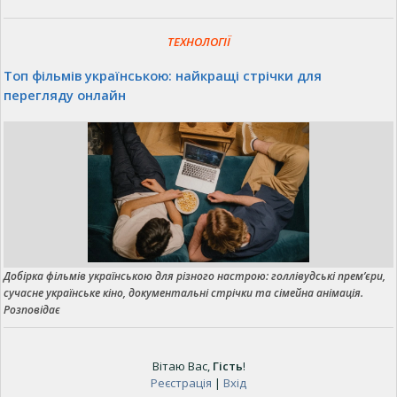
ТЕХНОЛОГІЇ
Топ фільмів українською: найкращі стрічки для
перегляду онлайн
Добірка фільмів українською для різного настрою: голлівудські прем’єри,
сучасне українське кіно, документальні стрічки та сімейна анімація.
Розповідає
Вітаю Вас
,
Гість
!
Реєстрація
|
Вхід