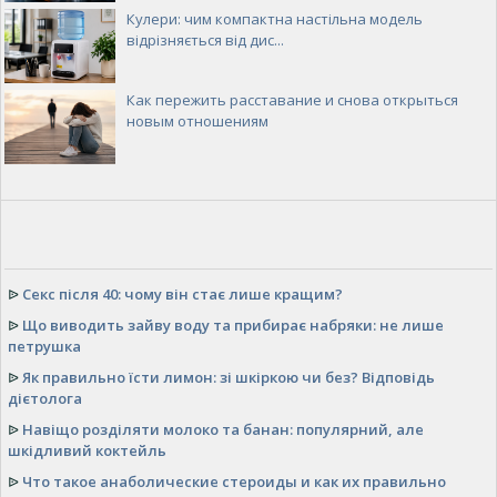
Кулери: чим компактна настільна модель
відрізняється від дис...
Как пережить расставание и снова открыться
новым отношениям
ᐉ
Секс після 40: чому він стає лише кращим?
ᐉ
Що виводить зайву воду та прибирає набряки: не лише
петрушка
ᐉ
Як правильно їсти лимон: зі шкіркою чи без? Відповідь
дієтолога
ᐉ
Навіщо розділяти молоко та банан: популярний, але
шкідливий коктейль
ᐉ
Что такое анаболические стероиды и как их правильно