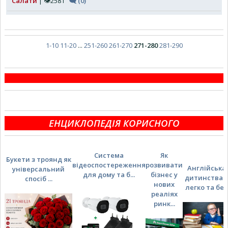
Салати
| 👁2581
🗨 (0)
1-10
11-20
...
251-260
261-270
271-280
281-290
ЕНЦИКЛОПЕДІЯ КОРИСНОГО
Система
Як
Букети з троянд як
відеоспостереження
розвивати
Англійська 
універсальний
для дому та б...
бізнес у
дитинства: 
спосіб ...
нових
легко та без .
реаліях
ринк...