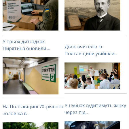
У трьох дитсадках
Двоє вчителів із
Пирятина оновили ...
Полтавщини увійшли...
У Лубнах судитимуть жінку
На Полтавщині 70-річного
через під...
чоловіка в...