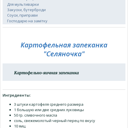
Для мультиварки
Закуски, бутерброди
Соуси, приправи
Господарю на замітку
Картофельная запеканка
"Селяночка"
Картофельно-яичная запеканка
Ингредиенты:
3 штуки картофеля среднего размера
1 большую или две средних луковицы
50 гр. сливочного масла
соль, свежемолотый черный перец по вкусу
10 яиц