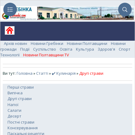
Архів новин
Новини Гребінки
Новини Полтавщини
Новини
громади
Події
Суспільство
Освіта
Культура
Здоров'я
Спорт
Технології
Новини Полтавщини TV
Ви тут:
Головна
»
Статті
»
✔️ Кулинарія
»
Другі страви
Перші страви
Випічка
Другі страви
Напої
Салати
Десерт
Постні страви
Консервування
Пасхальні рецепти