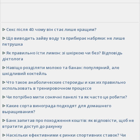
ᐉ
Секс після 40: чому він стає лише кращим?
ᐉ
Що виводить зайву воду та прибирає набряки: не лише
петрушка
ᐉ
Як правильно їсти лимон: зі шкіркою чи без? Відповідь
дієтолога
ᐉ
Навіщо розділяти молоко та банан: популярний, але
шкідливий коктейль
ᐉ
Что такое анаболические стероиды и как их правильно
использовать в тренировочном процессе
ᐉ
Чи потрібно мити сонячні панелі та як часто це робити?
ᐉ
Какие сорта винограда подходят для домашнего
выращивания?
ᐉ
Банк запитав про походження коштів: як відповісти, щоб не
втратити доступ до рахунку
ᐉ
Наскільки ефективними є ринки спортивних ставок? Чи