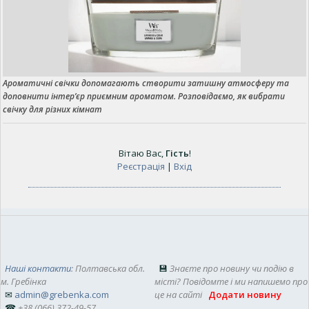
Ароматичні свічки допомагають створити затишну атмосферу та
доповнити інтер’єр приємним ароматом. Розповідаємо, як вибрати
свічку для різних кімнат
Вітаю Вас
,
Гість
!
Реєстрація
|
Вхід
Наші контакти
: Полтавська обл.
💾
Знаєте про новину чи подію в
м. Гребінка
місті? Повідомте і ми напишемо про
✉
admin@grebenka.com
це на сайті
Додати новину
☎
+38 (066) 372-49-57