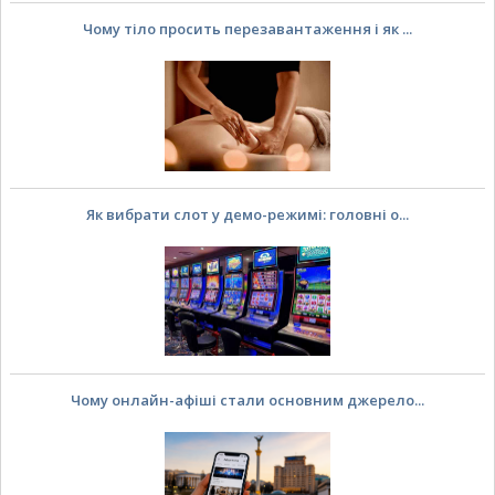
Чому тіло просить перезавантаження і як ...
Як вибрати слот у демо-режимі: головні о...
Чому онлайн-афіші стали основним джерело...