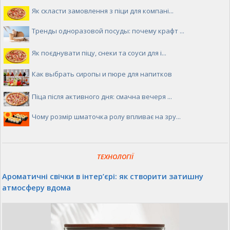
Як скласти замовлення з піци для компані...
Тренды одноразовой посуды: почему крафт ...
Як поєднувати піцу, снеки та соуси для і...
Как выбрать сиропы и пюре для напитков
Піца після активного дня: смачна вечеря ...
Чому розмір шматочка ролу впливає на зру...
ТЕХНОЛОГІЇ
Ароматичні свічки в інтер’єрі: як створити затишну
атмосферу вдома