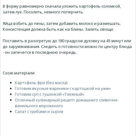
В форму равномерно сначала уложить картофель соломкой,
затем лук. Посолить, немного поперчить.
Яйца взбить до пены, затем добавить молоко и размешать.
Консистенция должна быть как на блины. Залить овощи.
Поставить в разогретую до 180 градусов духовку на 45 минут или
до зарумянивания. Следить о готовности можно по центру блюда
- он запечется в последнюю очередь.
Схожі матеріали:
Картофель фри (без масла)
Готовим вкусные вареники с картошкой на ужин
Готовим суп с тушенкой «Таежный»
Отличный кулинарный рецепт домашнего сливочно-
ванильного мороженого
Салат с грибами и сыром