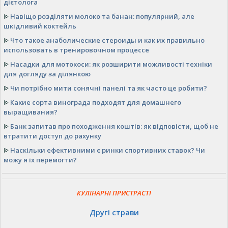
дієтолога
ᐉ
Навіщо розділяти молоко та банан: популярний, але
шкідливий коктейль
ᐉ
Что такое анаболические стероиды и как их правильно
использовать в тренировочном процессе
ᐉ
Насадки для мотокоси: як розширити можливості техніки
для догляду за ділянкою
ᐉ
Чи потрібно мити сонячні панелі та як часто це робити?
ᐉ
Какие сорта винограда подходят для домашнего
выращивания?
ᐉ
Банк запитав про походження коштів: як відповісти, щоб не
втратити доступ до рахунку
ᐉ
Наскільки ефективними є ринки спортивних ставок? Чи
можу я їх перемогти?
КУЛІНАРНІ ПРИСТРАСТІ
Другі страви