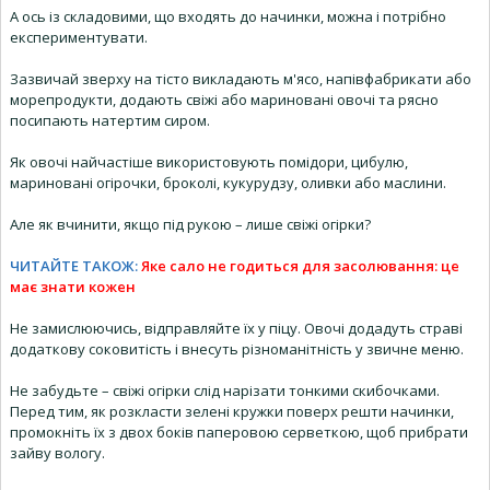
А ось із складовими, що входять до начинки, можна і потрібно
експериментувати.
Зазвичай зверху на тісто викладають м'ясо, напівфабрикати або
морепродукти, додають свіжі або мариновані овочі та рясно
посипають натертим сиром.
Як овочі найчастіше використовують помідори, цибулю,
мариновані огірочки, броколі, кукурудзу, оливки або маслини.
Але як вчинити, якщо під рукою – лише свіжі огірки?
ЧИТАЙТЕ ТАКОЖ:
Яке сало не годиться для засолювання: це
має знати кожен
Не замислюючись, відправляйте їх у піцу. Овочі додадуть страві
додаткову соковитість і внесуть різноманітність у звичне меню.
Не забудьте – свіжі огірки слід нарізати тонкими скибочками.
Перед тим, як розкласти зелені кружки поверх решти начинки,
промокніть їх з двох боків паперовою серветкою, щоб прибрати
зайву вологу.