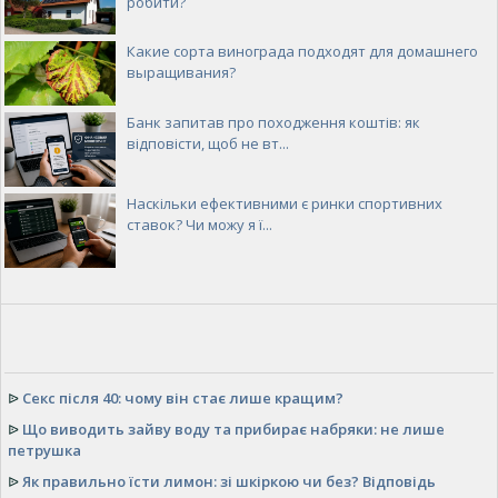
робити?
Какие сорта винограда подходят для домашнего
выращивания?
Банк запитав про походження коштів: як
відповісти, щоб не вт...
Наскільки ефективними є ринки спортивних
ставок? Чи можу я ї...
ᐉ
Секс після 40: чому він стає лише кращим?
ᐉ
Що виводить зайву воду та прибирає набряки: не лише
петрушка
ᐉ
Як правильно їсти лимон: зі шкіркою чи без? Відповідь