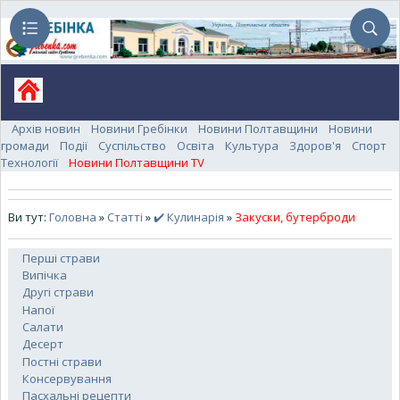
Архів новин
Новини Гребінки
Новини Полтавщини
Новини
громади
Події
Суспільство
Освіта
Культура
Здоров'я
Спорт
Технології
Новини Полтавщини TV
Ви тут:
Головна
»
Статті
»
✔️ Кулинарія
»
Закуски, бутерброди
Перші страви
Випічка
Другі страви
Напої
Салати
Десерт
Постні страви
Консервування
Пасхальні рецепти