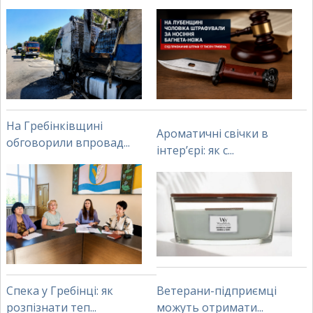
На Гребінківщині
Ароматичні свічки в
обговорили впровад...
інтер’єрі: як с...
Спека у Гребінці: як
Ветерани-підприємці
розпізнати теп...
можуть отримати...