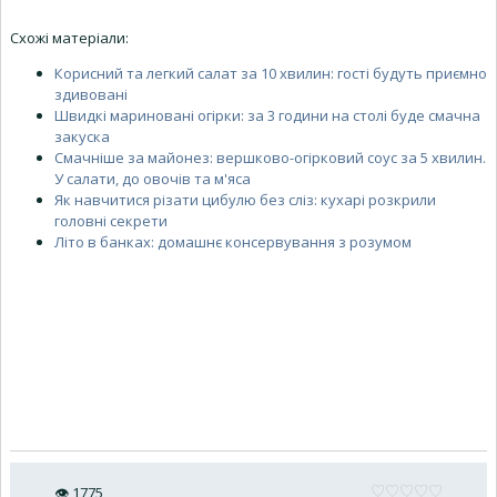
Схожі матеріали:
Корисний та легкий салат за 10 хвилин: гості будуть приємно
здивовані
Швидкі мариновані огірки: за 3 години на столі буде смачна
закуска
Смачніше за майонез: вершково-огірковий соус за 5 хвилин.
У салати, до овочів та м'яса
Як навчитися різати цибулю без сліз: кухарі розкрили
головні секрети
Літо в банках: домашнє консервування з розумом
👁
1775