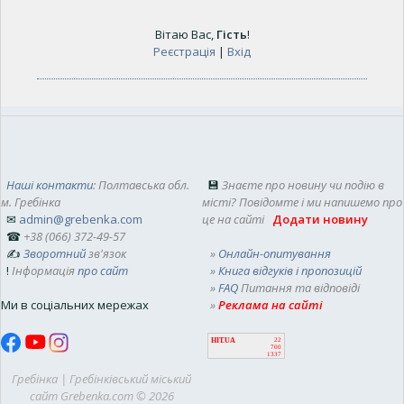
Вітаю Вас
,
Гість
!
Реєстрація
|
Вхід
Наші контакти
: Полтавська обл.
💾
Знаєте про новину чи подію в
м. Гребінка
місті? Повідомте і ми напишемо про
✉
admin@grebenka.com
це на сайті
Додати новину
☎
+38 (066) 372-49-57
✍
Зворотний
зв'язок
»
Онлайн-опитування
!
Інформація
про сайт
»
Книга відгуків і пропозицій
»
FAQ
Питання та відповіді
Ми в соціальних мережах
»
Реклама на сайті
HIT.UA
22
700
1337
Гребінка | Гребінківський міський
сайт Grebenka.com © 2026