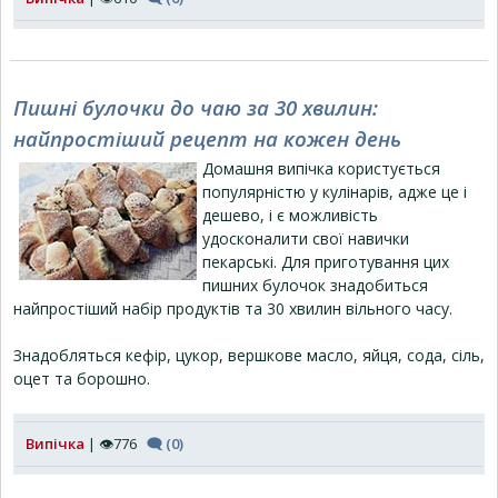
Пишні булочки до чаю за 30 хвилин:
найпростіший рецепт на кожен день
Домашня випічка користується
популярністю у кулінарів, адже це і
дешево, і є можливість
удосконалити свої навички
пекарські. Для приготування цих
пишних булочок знадобиться
найпростіший набір продуктів та 30 хвилин вільного часу.
Знадобляться кефір, цукор, вершкове масло, яйця, сода, сіль,
оцет та борошно.
Випічка
| 👁776
🗨 (0)