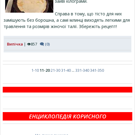
зайві кілограми.
Справа в тому, що тісто для них
замішують без борошна, а самі млинці виходять легкими для
травлення та розмірів жіночої талії. Збережіть рецепт!
Випічка
| 👁857
🗨 (0)
1-10
11-20
21-30
31-40
...
331-340
341-350
ЕНЦИКЛОПЕДІЯ КОРИСНОГО