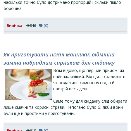
наскільки точно було дотримано пропорцій і скільки пішло
борошна.
Випічка
| 👁846
🗨 (0)
Як приготувати ніжні манники: відмінна
заміна набридлим сирникам для сніданку
Всім відомо, що перший прийом їжі –
найважливіший. Від цього залежить
як подальше самопочуття, а й
настрій весь день.
Саме тому для сніданку слід обирати
лише смачні та корисні страви. Непогано було б, якби вони
були ще й простими у приготуванні.
Випічка
| 👁610
🗨 (0)