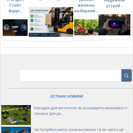
Стейт
малины:
устрой...
Воррі...
выбираем ...
ОСТАННІ НОВИНИ
Насадки для мотокоси: як розширити можливості
техніки для до...
Чи потрібно мити сонячні панелі та як часто це