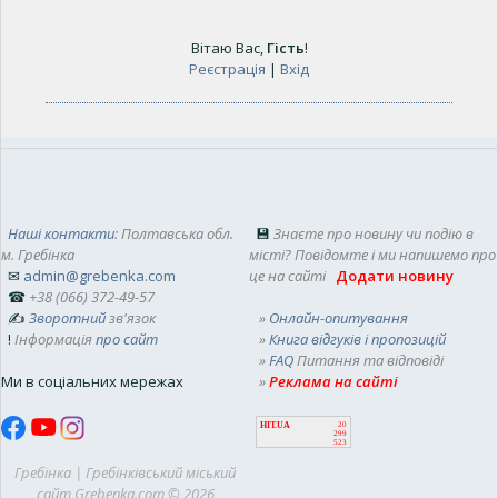
Вітаю Вас
,
Гість
!
Реєстрація
|
Вхід
Наші контакти
: Полтавська обл.
💾
Знаєте про новину чи подію в
м. Гребінка
місті? Повідомте і ми напишемо про
✉
admin@grebenka.com
це на сайті
Додати новину
☎
+38 (066) 372-49-57
✍
Зворотний
зв'язок
»
Онлайн-опитування
!
Інформація
про сайт
»
Книга відгуків і пропозицій
»
FAQ
Питання та відповіді
Ми в соціальних мережах
»
Реклама на сайті
HIT.UA
20
299
523
Гребінка | Гребінківський міський
сайт Grebenka.com © 2026