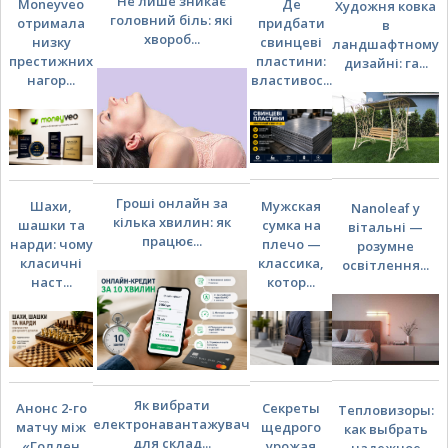
Не лише зникає
Moneyveo
Де
Художня ковка
головний біль: які
отримала
придбати
в
хвороб...
низку
свинцеві
ландшафтному
престижних
пластини:
дизайні: га...
нагор...
властивос...
Гроші онлайн за
Шахи,
Мужская
Nanoleaf у
кілька хвилин: як
шашки та
сумка на
вітальні —
працює...
нарди: чому
плечо —
розумне
класичні
классика,
освітлення...
наст...
котор...
Як вибрати
Анонс 2-го
Секреты
Тепловизоры:
електронавантажувач
матчу між
щедрого
как выбрать
для склад...
«Голден
урожая
надежное