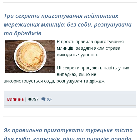
Три секрети приготування найтонших
мереживних млинців: без соди, розпушувача
та дріжджів
Є прості правила приготування
млинців, завдяки яким страва
виходить чудовою.
Ці секрети працюють навіть у тих
випадках, якщо не
використовується сода, розпушувач та дріжджі.
Випічка
| 👁797
🗨 (0)
Як правильно приготувати турецьке тісто
для хліба, коржиків, піци та пирогів: порада