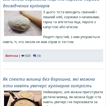
досвідчених кулінарів
З цього тіста виходить смачний і
пишний хліб, коржики з начинками,
гарна та апетитна піца, пироги з
капустою або м'ясом.
Рецепт простий, з ним упораються
навіть ті, хто ніколи не мав справ із тестом.
Випічка
| 👁1025
🗨 (0)
Як спекти млинці без борошна, які можна
їсти навіть увечері: кулінарна хитрість
Неймовірно, але можна приготувати
дієтичні млинці, які можна буде їсти
навіть увечері і не переживати за