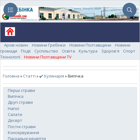
Архів новин
Новини Гребінки
Новини Полтавщини
Новини
громади
Події
Суспільство
Освіта
Культура
Здоров'я
Спорт
Технології
Новини Полтавщини TV
Головна
»
Статті
»
✔️ Кулинарія
» Випічка
Перші страви
Випічка
Другі страви
Напої
Салати
Десерт
Постні страви
Консервування
Пасхальні рецепти