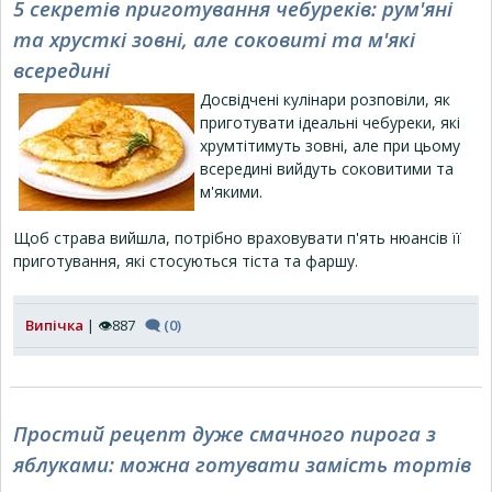
5 секретів приготування чебуреків: рум'яні
та хрусткі зовні, але соковиті та м'які
всередині
Досвідчені кулінари розповіли, як
приготувати ідеальні чебуреки, які
хрумтітимуть зовні, але при цьому
всередині вийдуть соковитими та
м'якими.
Щоб страва вийшла, потрібно враховувати п'ять нюансів її
приготування, які стосуються тіста та фаршу.
Випічка
| 👁887
🗨 (0)
Простий рецепт дуже смачного пирога з
яблуками: можна готувати замість тортів