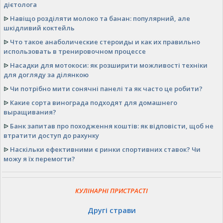
дієтолога
ᐉ
Навіщо розділяти молоко та банан: популярний, але
шкідливий коктейль
ᐉ
Что такое анаболические стероиды и как их правильно
использовать в тренировочном процессе
ᐉ
Насадки для мотокоси: як розширити можливості техніки
для догляду за ділянкою
ᐉ
Чи потрібно мити сонячні панелі та як часто це робити?
ᐉ
Какие сорта винограда подходят для домашнего
выращивания?
ᐉ
Банк запитав про походження коштів: як відповісти, щоб не
втратити доступ до рахунку
ᐉ
Наскільки ефективними є ринки спортивних ставок? Чи
можу я їх перемогти?
КУЛІНАРНІ ПРИСТРАСТІ
Другі страви