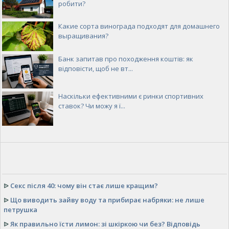
робити?
Какие сорта винограда подходят для домашнего
выращивания?
Банк запитав про походження коштів: як
відповісти, щоб не вт...
Наскільки ефективними є ринки спортивних
ставок? Чи можу я ї...
ᐉ
Секс після 40: чому він стає лише кращим?
ᐉ
Що виводить зайву воду та прибирає набряки: не лише
петрушка
ᐉ
Як правильно їсти лимон: зі шкіркою чи без? Відповідь