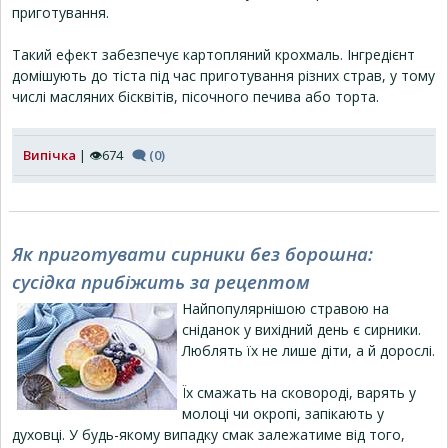
приготування.
Такий ефект забезпечує картопляний крохмаль. Інгредієнт
домішують до тіста під час приготування різних страв, у тому
числі масляних бісквітів, пісочного печива або торта.
Випічка
| 👁674
🗨 (0)
Як приготувати сирники без борошна:
сусідка прибіжить за рецептом
Найпопулярнішою стравою на
сніданок у вихідний день є сирники.
Люблять їх не лише діти, а й дорослі.
Їх смажать на сковороді, варять у
молоці чи окропі, запікають у
духовці. У будь-якому випадку смак залежатиме від того,