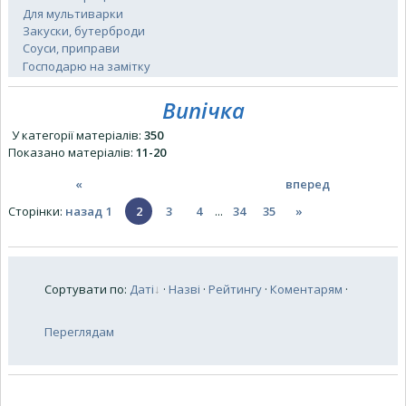
Для мультиварки
Закуски, бутерброди
Соуси, приправи
Господарю на замітку
Випічка
У категорії матеріалів
:
350
Показано матеріалів
:
11-20
«
вперед
Сторінки
:
назад
1
2
3
4
...
34
35
»
Сортувати по
:
Даті
·
Назві
·
Рейтингу
·
Коментарям
·
Переглядам